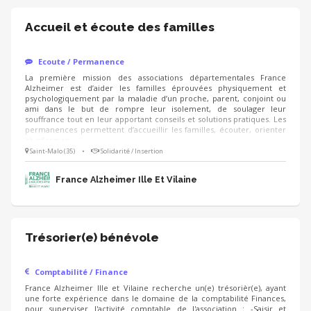
Accueil et écoute des familles
Ecoute / Permanence
La première mission des associations départementales France
Alzheimer est d’aider les familles éprouvées physiquement et
psychologiquement par la maladie d’un proche, parent, conjoint ou
ami dans le but de rompre leur isolement, de soulager leur
souffrance tout en leur apportant conseils et solutions pratiques. Les
permanences permettent d’accueillir les familles, écouter, orienter
et informer.
Saint-Malo (35)
•
Solidarité / Insertion
France Alzheimer Ille Et Vilaine
Trésorier(e) bénévole
Comptabilité / Finance
France Alzheimer Ille et Vilaine recherche un(e) trésorièr(e), ayant
une forte expérience dans le domaine de la comptabilité Finances,
pour superviser l'activité comptable de l'association : -Saisir et