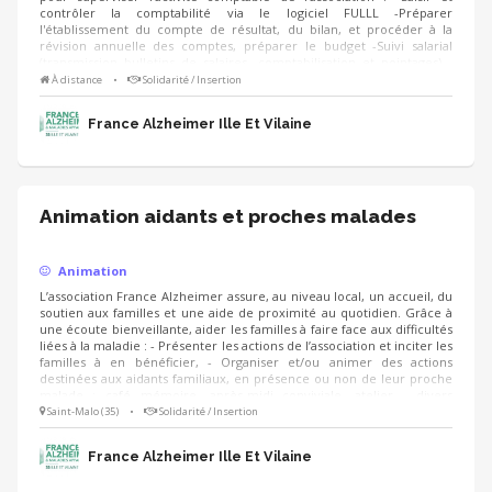
contrôler la comptabilité via le logiciel FULLL -Préparer
l'établissement du compte de résultat, du bilan, et procéder à la
révision annuelle des comptes, préparer le budget -Suivi salarial
(transmission bulletins de salaires, comptabilisation et pointages) -
Emettre des rapports pour la présentation des résultats et budgets -
À distance
•
Solidarité / Insertion
Suivi de la combinaison des comptes avec l'Union France Alzheimer -
Effectuer le paiement des dépenses par virement bancaire, après
France Alzheimer Ille Et Vilaine
validation du président
Animation aidants et proches malades
Animation
L’association France Alzheimer assure, au niveau local, un accueil, du
soutien aux familles et une aide de proximité au quotidien. Grâce à
une écoute bienveillante, aider les familles à faire face aux difficultés
liées à la maladie : - Présenter les actions de l’association et inciter les
familles à en bénéficier, - Organiser et/ou animer des actions
destinées aux aidants familiaux, en présence ou non de leur proche
malade : café mémoire, après-midi conviviale, atelier - divers
(relaxation, halte-relais, tango thérapie, etc.) - Susciter l’adhésion des
Saint-Malo (35)
•
Solidarité / Insertion
familles
France Alzheimer Ille Et Vilaine