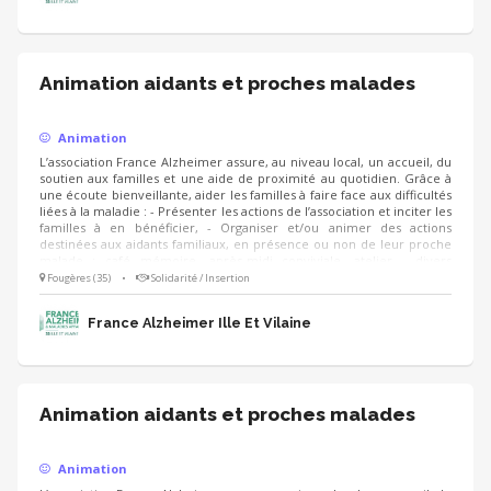
Animation aidants et proches malades
Animation
L’association France Alzheimer assure, au niveau local, un accueil, du
soutien aux familles et une aide de proximité au quotidien. Grâce à
une écoute bienveillante, aider les familles à faire face aux difficultés
liées à la maladie : - Présenter les actions de l’association et inciter les
familles à en bénéficier, - Organiser et/ou animer des actions
destinées aux aidants familiaux, en présence ou non de leur proche
malade : café mémoire, après-midi conviviale, atelier - divers
(relaxation, halte-relais, tango thérapie, etc.) - Susciter l’adhésion des
Fougères (35)
•
Solidarité / Insertion
familles
France Alzheimer Ille Et Vilaine
Animation aidants et proches malades
Animation