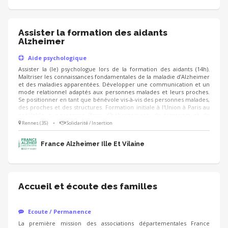
Assister la formation des aidants
Alzheimer
Aide psychologique
Assister la (le) psychologue lors de la formation des aidants (14h).
Maîtriser les connaissances fondamentales de la maladie d’Alzheimer
et des maladies apparentées. Développer une communication et un
mode relationnel adaptés aux personnes malades et leurs proches.
Se positionner en tant que bénévole vis-à-vis des personnes malades,
des proches et des structures. Formation initiale à l'Union à Paris au
préalable si nécessaire (frais d'hébergement, de transport et de
nourriture pris en charge).
Rennes (35)
•
Solidarité / Insertion
France Alzheimer Ille Et Vilaine
Accueil et écoute des familles
Ecoute / Permanence
La première mission des associations départementales France