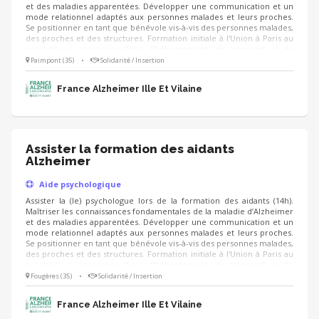
et des maladies apparentées. Développer une communication et un
mode relationnel adaptés aux personnes malades et leurs proches.
Se positionner en tant que bénévole vis-à-vis des personnes malades,
des proches et des structures. Formation initiale à l'Union à Paris au
préalable si nécessaire (frais d'hébergement, de transport et de
nourriture pris en charge).
Paimpont (35)
•
Solidarité / Insertion
France Alzheimer Ille Et Vilaine
Assister la formation des aidants
Alzheimer
Aide psychologique
Assister la (le) psychologue lors de la formation des aidants (14h).
Maîtriser les connaissances fondamentales de la maladie d’Alzheimer
et des maladies apparentées. Développer une communication et un
mode relationnel adaptés aux personnes malades et leurs proches.
Se positionner en tant que bénévole vis-à-vis des personnes malades,
des proches et des structures. Formation initiale à l'Union à Paris au
préalable si nécessaire (frais d'hébergement, de transport et de
nourriture pris en charge).
Fougères (35)
•
Solidarité / Insertion
France Alzheimer Ille Et Vilaine