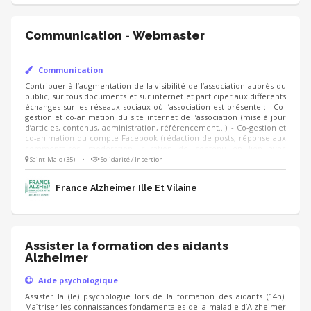
Communication - Webmaster
Communication
Contribuer à l’augmentation de la visibilité de l’association auprès du
public, sur tous documents et sur internet et participer aux différents
échanges sur les réseaux sociaux où l’association est présente : - Co-
gestion et co-animation du site internet de l’association (mise à jour
d’articles, contenus, administration, référencement…). - Co-gestion et
co-animation du compte Facebook (rédaction de posts, réponse aux
commentaires, modération, curation de contenu en lien avec
l’activité de l’association…). - Accroissement de la visibilité de
Saint-Malo (35)
•
Solidarité / Insertion
l’association au niveau local (rapprochement avec des sites
partenaires, identification des influenceurs au niveau local, etc.).
France Alzheimer Ille Et Vilaine
Assister la formation des aidants
Alzheimer
Aide psychologique
Assister la (le) psychologue lors de la formation des aidants (14h).
Maîtriser les connaissances fondamentales de la maladie d’Alzheimer