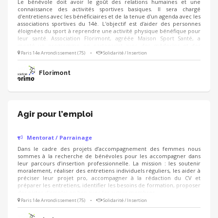
Le bénévole doit avoir le goût des relations humaines et une
connaissance des activités sportives basiques. Il sera chargé
d'entretiens avec les bénéficiaires et de la tenue d'un agenda avec les
associations sportives du 14è. L'objectif est d'aider des personnes
éloignées du sport à reprendre une activité physique bénéfique pour
leur santé. Association Florimont, agréée Maison Sport Santé, a
monté un programme en partenariat avec des médecins et des
associations sportives.
Paris 14e Arrondissement (75)
•
Solidarité / Insertion
Florimont
Agir pour l’emploi
Mentorat / Parrainage
Dans le cadre des projets d’accompagnement des femmes nous
sommes à la recherche de bénévoles pour les accompagner dans
leur parcours d’insertion professionnelle. La mission : les soutenir
moralement, réaliser des entretiens individuels réguliers, les aider à
préciser leur projet pro, accompagner à la rédaction du CV et
préparer les entretiens, identifier les besoins de formation, proposer
des pistes d'emploi en lien avec les autres membres.
Paris 14e Arrondissement (75)
•
Solidarité / Insertion