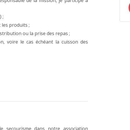
responsable de la mission, je participe à
 ;
les produits ;
tribution ou la prise des repas ;
on, voire le cas échéant la cuisson des
e secourisme dans notre association