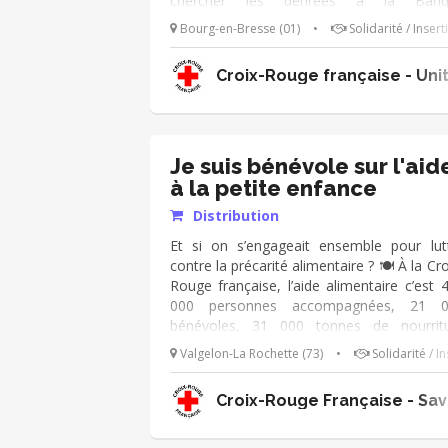
chercher les denrées à la Banq
Alimentaire, les stocker. L'après -m
Bourg-en-Bresse (01)
•
Solidarité / Insert
participation à la distribution a
bénéficiaires. Possibilité de partager le re
Croix-Rouge française - Uni
de midi du mardi avec les autres bénévol
ce qui permet d'établir des liens au travers
ce temps d'échange. Vous participerez 
réunions d'équipe de bénévoles. Bo
ambiance assurée !
Je suis bénévole sur l'aid
à la petite enfance
Distribution
Et si on s’engageait ensemble pour lut
contre la précarité alimentaire ? 🍽️ À la Cro
Rouge française, l’aide alimentaire c’est 
000 personnes accompagnées, 21 0
bénévoles, 31 000 tonnes de nourrit
distribuées dans plus de 700 structure
Valgelon-La Rochette (73)
•
Solidarité / I
épiceries sociales et centres de distributi
La Croix-Rouge française a besoin de 
Croix-Rouge Française - Sav
pour continuer à accompagner les p
vulnérables. Viens apporter un renfort 
équipes de la distribution alimentaire 