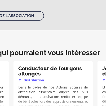
DE L'ASSOCIATION
qui pourraient vous intéresser
Conducteur de fourgons
J
allongés
d
Distribution
ur
Dans le cadre de nos Actions Sociales de
Et
re.
distribution alimentaire auprès des plus
co
ien
démunis, nous souhaitons renforcer l’équipe
Ro
ler
de bénévoles lors des approvisionnements et
0