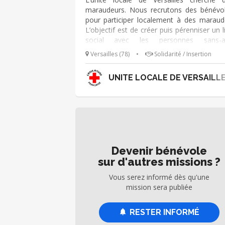
maraudeurs. Nous recrutons des bénévo
pour participer localement à des maraud
L’objectif est de créer puis pérenniser un l
social avec les personnes sans-ab
rencontrées, de les soutenir dans l
Versailles (78)
•
Solidarité / Insertion
processus de réintégration, et d’identifier 
éventuelles situations critiques. 
UNITE LOCALE DE VERSAILL
maraudes sont des moments humainem
riches, elles se font à 4 ou 5.
Devenir bénévole
sur d'autres missions ?
Vous serez informé dès qu'une
mission sera publiée
RESTER INFORMÉ