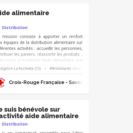
fférentes activités : accueillir les personnes,
stribuer les paniers, réassortir les produits…
ide alimentaire
de-nous à maintenir l’aide alimentaire aux
us vulnérables !
Distribution
 mission consiste à apporter un renfort
x équipes de la distribution alimentaire sur
fférentes activités : accueillir les personnes,
stribuer les paniers, réassortir les produits…
dez-nous à maintenir l’aide alimentaire aux
us vulnérables !
algelon-La Rochette (73)
•
Solidarité / Insertion
Croix-Rouge Française - Savoie
e suis bénévole sur
'activité aide alimentaire
Distribution
 si on s’engageait ensemble pour lutter