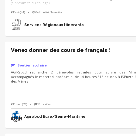
(à proximité du collège)
Rezé (44)
•
Solidarité / Insertion
Services Régionaux Itinérants
Venez donner des cours de français !
Soutien scolaire
AGIRabcd recherche 2 bénévoles retraités pour suivre des Min
Accompagnés le mercredi après-midi de 14 heures à16 heures, à l'Œuvre
des Mères
Rouen (76)
•
Éducation
Agirabcd Eure/Seine-Maritime