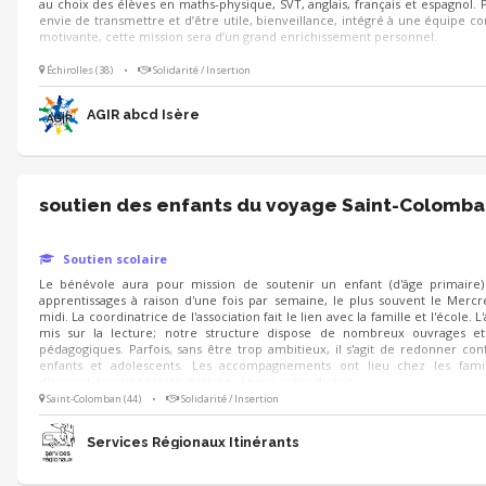
au choix des élèves en maths-physique, SVT, anglais, français et espagnol. 
envie de transmettre et d’être utile, bienveillance, intégré à une équipe co
motivante, cette mission sera d’un grand enrichissement personnel.
Échirolles (38)
•
Solidarité / Insertion
AGIR abcd Isère
soutien des enfants du voyage Saint-Colomb
Soutien scolaire
Le bénévole aura pour mission de soutenir un enfant (d'âge primaire)
apprentissages à raison d'une fois par semaine, le plus souvent le Mercr
midi. La coordinatrice de l'association fait le lien avec la famille et l'école. L
mis sur la lecture; notre structure dispose de nombreux ouvrages et
pédagogiques. Parfois, sans être trop ambitieux, il s'agit de redonner con
enfants et adolescents. Les accompagnements ont lieu chez les famill
d'accueil, terrains privés, parking...) pour créer du lien.
Saint-Colomban (44)
•
Solidarité / Insertion
Services Régionaux Itinérants