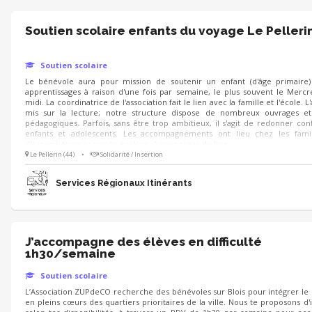
Soutien scolaire enfants du voyage Le Pelleri
Soutien scolaire
Le bénévole aura pour mission de soutenir un enfant (d'âge primaire)
apprentissages à raison d'une fois par semaine, le plus souvent le Mercr
midi. La coordinatrice de l'association fait le lien avec la famille et l'école. L
mis sur la lecture; notre structure dispose de nombreux ouvrages et
pédagogiques. Parfois, sans être trop ambitieux, il s'agit de redonner con
enfants et adolescents. Les accompagnements ont lieu chez les famill
d'accueil, terrains privés, parking...) pour créer du lien.
Le Pellerin (44)
•
Solidarité / Insertion
Services Régionaux Itinérants
J’accompagne des élèves en difficulté
1h30/semaine
Soutien scolaire
L’Association ZUPdeCO recherche des bénévoles sur Blois pour intégrer le l
en pleins cœurs des quartiers prioritaires de la ville. Nous te proposons d'