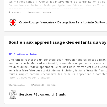
tes missions sont : ➔ Animer les interventions de sensibilisation et de
l’action. Nous souhaitons développer également l'aide aux devoirs. Tu es
et aime travailler au contact des jeunes ? Rejoins-nous ! 😀
Thiers (63)
•
Solidarité / Insertion
Croix-Rouge française - Delegation Territoriale Du Puy
Soutien aux apprentissage des enfants du vo
Soutien scolaire
Une famille recherche un bénévole pour intervenir auprès de ses 2 fils (6 e
leur domicile, le Mercredi après-midi; ils sont dans un parcours de soin car 
troubles du neurodéveloppement. Le souhait de la maman est que quelqu
venir leur faire faire des activités de manipulation, les faire "travailler" sur
toutes simples comme reconnaitre les couleurs, apprendre à compter,
histoires, développer le langage.
Carquefou (44)
•
Solidarité / Insertion
Services Régionaux Itinérants