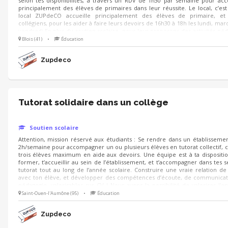
selon tes disponibilités, à travers un RDV de 1h30 par semaine pour a
principalement des élèves de primaires dans leur réussite. Le local, c’est
local ZUPdeCO accueille principalement des élèves de primaire, et
collégiens, pour les aider à faire leurs devoirs de 16h30 à 18h les lundi, mard
vendredi.En plus du soutien scolaire, nous leur proposons des activités pé
lorsque les devoirs sont terminés. Cette expérience est ouverte à tout le m
Blois (41)
•
Éducation
Zupdeco
Tutorat solidaire dans un collège
Soutien scolaire
Attention, mission réservé aux étudiants : Se rendre dans un établissemen
2h/semaine pour accompagner un ou plusieurs élèves en tutorat collectif, c’
trois élèves maximum en aide aux devoirs. Une équipe est à ta dispositi
former, t’accueillir au sein de l’établissement, et t’accompagner dans tes 
tutorat tout au long de l’année scolaire. Construire une vraie relation de
avec ton élève, et développer des compétences d’écoute, de communicat
pédagogie, valorisables sur CV ! Nous avons la possibilité de valoriser l'
sous forme de stage. Pour en savoir plus n'hésitez pas à nous écrire, merci !
Saint-Ouen-l'Aumône (95)
•
Éducation
Zupdeco