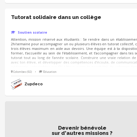
Tutorat solidaire dans un collège
Soutien scolaire
Attention, mission réservé aux étudiants : Se rendre dans un établissemen
2h/semaine pour accompagner un ou plusieurs élèves en tutorat collectif, c’
trois élèves maximum en aide aux devoirs. Une équipe est à ta dispositi
former, t’accueillir au sein de l’établissement, et t’accompagner dans tes 
tutorat tout au long de l’année scolaire. Construire une vraie relation de
avec ton élève, et développer des compétences d’écoute, de communicat
pédagogie, valorisables sur CV ! Nous avons la possibilité de valoriser l'
sous forme de stage. Pour en savoir plus n'hésitez pas à nous écrire, merci !
Colombes (92)
•
Éducation
Zupdeco
Devenir bénévole
sur d'autres missions ?