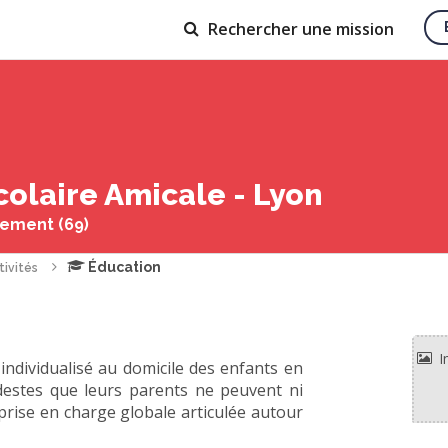
Rechercher
une mission
colaire Amicale - Lyon
ement (69)
Éducation
tivités
ividualisé au domicile des enfants en
modestes que leurs parents ne peuvent ni
e prise en charge globale articulée autour