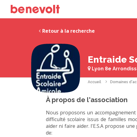
Retour à la recherche
Entraide S
Lyon 8e Arrondiss
Accueil
Domaines d'ac
À propos de l'association
Nous proposons un accompagnement ind
difficulté scolaire issus de familles 
aider ni faire aider. l'E.S.A propose un
de: