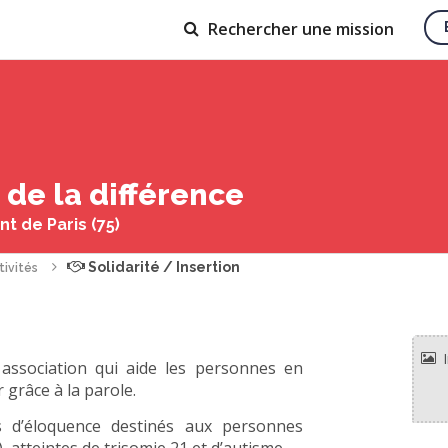
Rechercher
une mission
de la différence
t de Paris (75)
Solidarité / Insertion
tivités
 association qui aide les personnes en
 grâce à la parole.
s d’éloquence destinés aux personnes