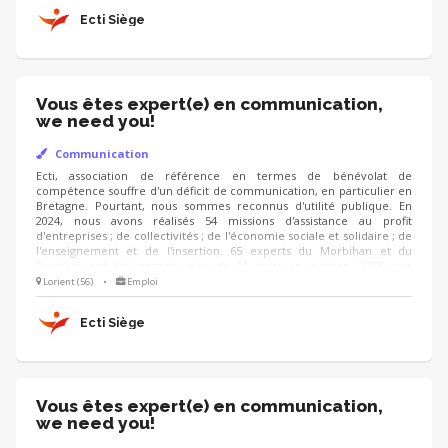
capable, en liaison avec nos instances parisiennes, de nous faire
Ecti Siège
connaître au plan départemental et régional.
Vous êtes expert(e) en communication,
we need you!
Communication
Ecti, association de référence en termes de bénévolat de
compétence souffre d'un déficit de communication, en particulier en
Bretagne. Pourtant, nous sommes reconnus d'utilité publique. En
2024, nous avons réalisés 54 missions d'assistance au profit
d'entreprises ; de collectivités ; de l'économie sociale et solidaire ; de
l'enseignement et de l'insertion. 65 experts du Morbihan et du
Finistère ont été engagés plus de 91 jours en mission. 2025 sera
encore plus chargée. Les résultats sont notables, mais la notoriété
Lorient (56)
•
Emploi
reste confidentielle. Nous avons besoin d'un professionnel qui sera
capable, en liaison avec nos instances parisiennes, de nous faire
Ecti Siège
connaître au plan départemental et régional.
Vous êtes expert(e) en communication,
we need you!