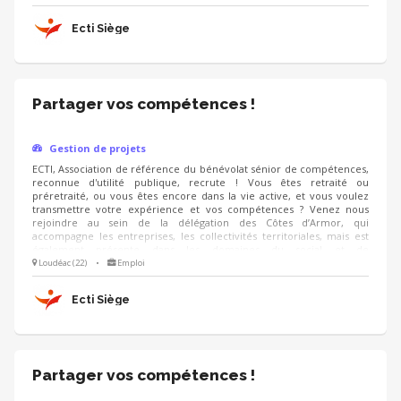
reste confidentielle. Nous avons besoin d'un professionnel qui sera
capable, en liaison avec nos instances parisiennes, de nous faire
Ecti Siège
connaître au plan départemental et régional.
Partager vos compétences !
Gestion de projets
ECTI, Association de référence du bénévolat sénior de compétences,
reconnue d'utilité publique, recrute ! Vous êtes retraité ou
préretraité, ou vous êtes encore dans la vie active, et vous voulez
transmettre votre expérience et vos compétences ? Venez nous
rejoindre au sein de la délégation des Côtes d’Armor, qui
accompagne les entreprises, les collectivités territoriales, mais est
également présente dans les domaines du social et de
l’enseignement. En fonction de votre expertise, de vos choix
Loudéac (22)
•
Emploi
personnels et de votre emploi du temps, engagez-vous dans ce
projet associatif qui vous permettra de transmettre votre
Ecti Siège
expérience.
Partager vos compétences !