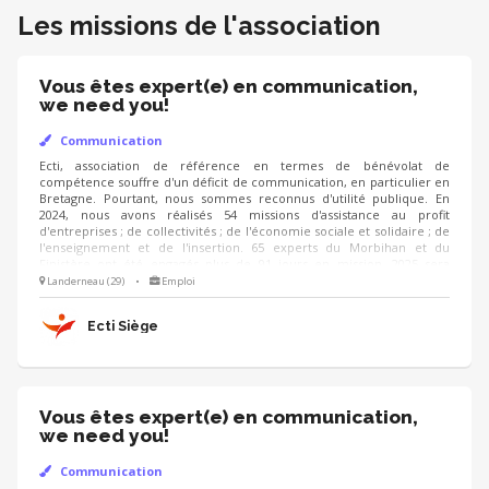
Les missions de l'association
Vous êtes expert(e) en communication,
we need you!
Communication
Ecti, association de référence en termes de bénévolat de
compétence souffre d'un déficit de communication, en particulier en
Bretagne. Pourtant, nous sommes reconnus d'utilité publique. En
2024, nous avons réalisés 54 missions d'assistance au profit
d'entreprises ; de collectivités ; de l'économie sociale et solidaire ; de
l'enseignement et de l'insertion. 65 experts du Morbihan et du
Finistère ont été engagés plus de 91 jours en mission. 2025 sera
encore plus chargée. Les résultats sont notables, mais la notoriété
Landerneau (29)
•
Emploi
reste confidentielle. Nous avons besoin d'un professionnel qui sera
capable, en liaison avec nos instances parisiennes, de nous faire
Ecti Siège
connaître au plan départemental et régional.
Vous êtes expert(e) en communication,
we need you!
Communication