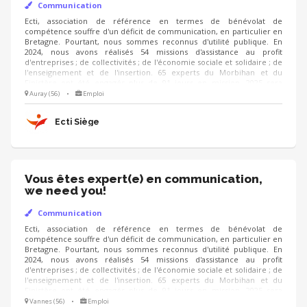
Communication
Ecti, association de référence en termes de bénévolat de
compétence souffre d'un déficit de communication, en particulier en
Bretagne. Pourtant, nous sommes reconnus d'utilité publique. En
2024, nous avons réalisés 54 missions d'assistance au profit
d'entreprises ; de collectivités ; de l'économie sociale et solidaire ; de
l'enseignement et de l'insertion. 65 experts du Morbihan et du
Finistère ont été engagés plus de 91 jours en mission. 2025 sera
encore plus chargée. Les résultats sont notables, mais la notoriété
Auray (56)
•
Emploi
reste confidentielle. Nous avons besoin d'un professionnel qui sera
capable, en liaison avec nos instances parisiennes, de nous faire
Ecti Siège
connaître au plan départemental et régional.
Vous êtes expert(e) en communication,
we need you!
Communication
Ecti, association de référence en termes de bénévolat de
compétence souffre d'un déficit de communication, en particulier en
Bretagne. Pourtant, nous sommes reconnus d'utilité publique. En
2024, nous avons réalisés 54 missions d'assistance au profit
d'entreprises ; de collectivités ; de l'économie sociale et solidaire ; de
l'enseignement et de l'insertion. 65 experts du Morbihan et du
Finistère ont été engagés plus de 91 jours en mission. 2025 sera
encore plus chargée. Les résultats sont notables, mais la notoriété
Vannes (56)
•
Emploi