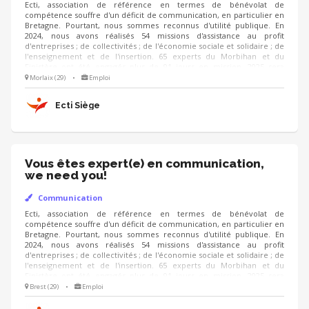
Ecti, association de référence en termes de bénévolat de
compétence souffre d'un déficit de communication, en particulier en
Bretagne. Pourtant, nous sommes reconnus d'utilité publique. En
2024, nous avons réalisés 54 missions d'assistance au profit
d'entreprises ; de collectivités ; de l'économie sociale et solidaire ; de
l'enseignement et de l'insertion. 65 experts du Morbihan et du
Finistère ont été engagés plus de 91 jours en mission. 2025 sera
encore plus chargée. Les résultats sont notables, mais la notoriété
Morlaix (29)
•
Emploi
reste confidentielle. Nous avons besoin d'un professionnel qui sera
capable, en liaison avec nos instances parisiennes, de nous faire
Ecti Siège
connaître au plan départemental et régional.
Vous êtes expert(e) en communication,
we need you!
Communication
Ecti, association de référence en termes de bénévolat de
compétence souffre d'un déficit de communication, en particulier en
Bretagne. Pourtant, nous sommes reconnus d'utilité publique. En
2024, nous avons réalisés 54 missions d'assistance au profit
d'entreprises ; de collectivités ; de l'économie sociale et solidaire ; de
l'enseignement et de l'insertion. 65 experts du Morbihan et du
Finistère ont été engagés plus de 91 jours en mission. 2025 sera
encore plus chargée. Les résultats sont notables, mais la notoriété
Brest (29)
•
Emploi
reste confidentielle. Nous avons besoin d'un professionnel qui sera
capable, en liaison avec nos instances parisiennes, de nous faire