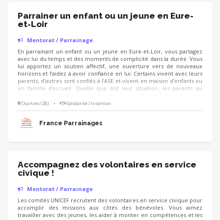
Parrainer un enfant ou un jeune en Eure-
et-Loir
Mentorat / Parrainage
En parrainant un enfant ou un jeune en Eure-et-Loir, vous partagez
avec lui du temps et des moments de complicité dans la durée. Vous
lui apportez un soutien affectif, une ouverture vers de nouveaux
horizons et l’aidez à avoir confiance en lui. Certains vivent avec leurs
parents, d’autres sont confiés à l’ASE et vivent en maison d’enfants ou
en famille d’accueil. Quelle que soit leur situation, les parents ou
titulaires de l’autorité parentale sont acteurs du projet de parrainage.
Que vous soyez en couple, avec ou sans enfant, actif ou retraité, vous
Chartres (28)
•
Solidarité / Insertion
pouvez devenir parrain ou marraine de cœur. Il suffit d’avoir envie de
partager du temps avec un enfant ou un jeune vulnérable.
France Parrainages
Accompagnez des volontaires en service
civique !
Mentorat / Parrainage
Les comités UNICEF recrutent des volontaires en service civique pour
accomplir des missions aux côtés des bénévoles. Vous aimez
travailler avec des jeunes, les aider à monter en compétences et les