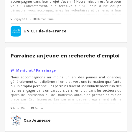
accompagner dans leur projet d’avenir ? Notre mission est faite pour
vous ! Concrètement, que ferez-vous ? •Au sein d’une équipe
bénévole, vous accompagnerez les volontaires et veillerez à leur
épanouissement •Vous participerez au recrutement des futurs
volontaires •Vous participerez à leur accueil au sein de l’équipe
Grigny (91)
•
Humanitaire
bénévole locale pour faciliter leur intégration •Vous organiserez un
suivi régulier de leur activité et de leurs missions •Vous les aiderez à
UNICEF Île-de-France
construire leur projet d'avenir
Parrainez un jeune en recherche d'emploi
Mentorat / Parrainage
Nous accompagnons au moins un an des jeunes mal orientés,
généralement sans diplôme ni emploi, vers une formation qualifiante
ou un emploi pérenne. Les parrains suivent individuellement l'un des
jeunes engagés dans un parcours vers l'emploi, dans les secteurs du
sport, de l'animation ou de l'industrie, autour de protocoles mis en
place par Cap Jeunesse. Les parrains peuvent également s'ils le
souhaitent exercer des fonctions d'animation, de formation ou
d'administration dans l'association.
Paris (75)
•
Emploi
Cap Jeunesse