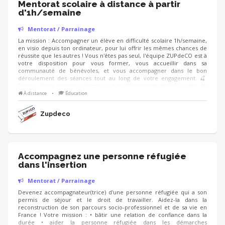
Mentorat scolaire à distance à partir
d'1h/semaine
Mentorat / Parrainage
La mission : Accompagner un élève en difficulté scolaire 1h/semaine,
en visio depuis ton ordinateur, pour lui offrir les mêmes chances de
réussite que les autres ! Vous n'êtes pas seul, l'équipe ZUPdeCO est à
votre disposition pour vous former, vous accueillir dans sa
communauté de bénévoles, et vous accompagner dans le bon
déroulement des séances tout au long de votre engagement. 🍒​
Bonus : Vous pouvez valoriser votre engagement dans le cadre de
votre cursus scolaire/académique et professionnel (CV) Début de la
À distance
•
Éducation
mission : septembre 2026
Zupdeco
Accompagnez une personne réfugiée
dans l'insertion
Mentorat / Parrainage
Devenez accompagnateur(trice) d'une personne réfugiée qui a son
permis de séjour et le droit de travailler. Aidez-la dans la
reconstruction de son parcours socio-professionnel et de sa vie en
France ! Votre mission : • bâtir une relation de confiance dans la
durée • aider la personne réfugiée dans les démarches