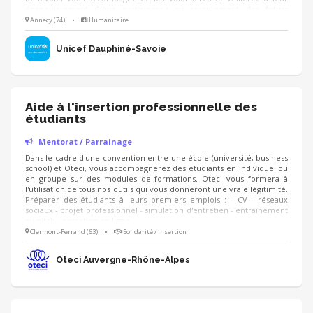
épanouissement •Vous participerez au recrutement des futurs
volontaires •Vous participerez à leur accueil au sein de l’équipe
Annecy (74)
•
Humanitaire
bénévole locale pour faciliter leur intégration •Vous organiserez un
suivi régulier de leur activité et de leurs missions •Vous les aiderez à
Unicef Dauphiné-Savoie
construire leur projet d'avenir
Aide à l'insertion professionnelle des
étudiants
Mentorat / Parrainage
Dans le cadre d'une convention entre une école (université, business
school) et Oteci, vous accompagnerez des étudiants en individuel ou
en groupe sur des modules de formations. Oteci vous formera à
l'utilisation de tous nos outils qui vous donneront une vraie légitimité.
Préparer des étudiants à leurs premiers emplois : - CV - réseaux
sociaux - projet professionnel - simulation d'entretien - entraînement
au pitch - entretien en ligne - ...
Clermont-Ferrand (63)
•
Solidarité / Insertion
Oteci Auvergne-Rhône-Alpes