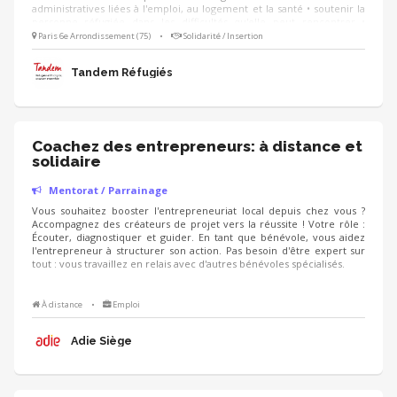
administratives liées à l'emploi, au logement et la santé • soutenir la
personne réfugiée dans les difficultés qu'elle peut rencontrer •
l'encourager dans sa prise d'autonomie et son intégration
Paris 6e Arrondissement (75)
•
Solidarité / Insertion
Tandem Réfugiés
Coachez des entrepreneurs: à distance et
solidaire
Mentorat / Parrainage
Vous souhaitez booster l'entrepreneuriat local depuis chez vous ?
Accompagnez des créateurs de projet vers la réussite ! Votre rôle :
Écouter, diagnostiquer et guider. En tant que bénévole, vous aidez
l'entrepreneur à structurer son action. Pas besoin d'être expert sur
tout : vous travaillez en relais avec d'autres bénévoles spécialisés.
À distance
•
Emploi
Adie Siège