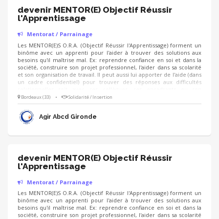
devenir MENTOR(E) Objectif Réussir
l'Apprentissage
Mentorat / Parrainage
Les MENTOR(E)S O.R.A. (Objectif Réussir l'Apprentissage) forment un
binôme avec un apprenti pour l'aider à trouver des solutions aux
besoins qu'il maîtrise mal. Ex: reprendre confiance en soi et dans la
société, construire son projet professionnel, l'aider dans sa scolarité
et son organisation de travail. Il peut aussi lui apporter de l'aide (dans
un cadre confidentiel) pour trouver des réponses aux difficultés
relationnelles soit avec ses collègues, ses encadrants ou son
employeur. Le mentor(e) peut l'accompagner pour retrouver un
Bordeaux (33)
•
Solidarité / Insertion
contrat en cas de changement d'orientation. Publics visés: Tous des
Apprentis jusqu'à 29 ans (CFA/GRETA) concernés par une
Agir Abcd Gironde
problématique qu'il souhaite traiter.
devenir MENTOR(E) Objectif Réussir
l'Apprentissage
Mentorat / Parrainage
Les MENTOR(E)S O.R.A. (Objectif Réussir l'Apprentissage) forment un
binôme avec un apprenti pour l'aider à trouver des solutions aux
besoins qu'il maîtrise mal. Ex: reprendre confiance en soi et dans la
société, construire son projet professionnel, l'aider dans sa scolarité