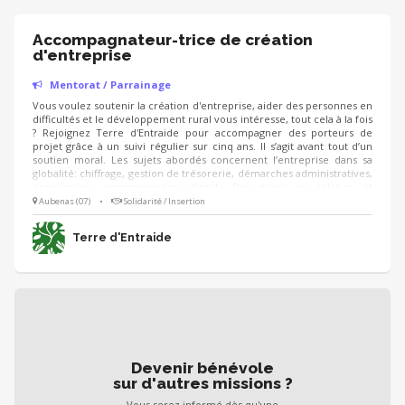
Accompagnateur-trice de création
d'entreprise
Mentorat / Parrainage
Vous voulez soutenir la création d'entreprise, aider des personnes en
difficultés et le développement rural vous intéresse, tout cela à la fois
? Rejoignez Terre d'Entraide pour accompagner des porteurs de
projet grâce à un suivi régulier sur cinq ans. Il s’agit avant tout d’un
soutien moral. Les sujets abordés concernent l’entreprise dans sa
globalité: chiffrage, gestion de trésorerie, démarches administratives,
organisation, communication digitale…Des mises en relation et
intégration dans des réseaux plus larges peuvent également être
Aubenas (07)
•
Solidarité / Insertion
proposés.
Terre d'Entraide
Devenir bénévole
sur d'autres missions ?
Vous serez informé dès qu'une