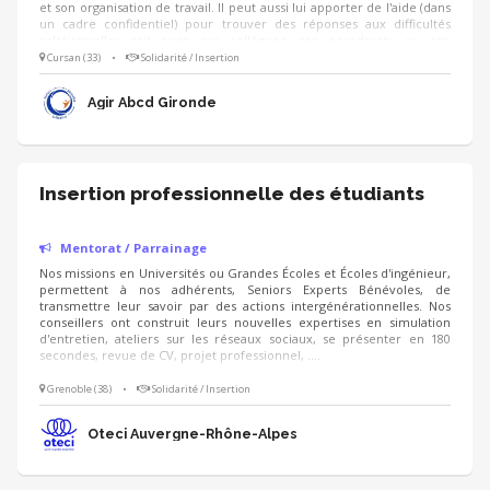
et son organisation de travail. Il peut aussi lui apporter de l'aide (dans
un cadre confidentiel) pour trouver des réponses aux difficultés
relationnelles soit avec ses collègues, ses encadrants ou son
employeur. Le mentor(e) peut l'accompagner pour retrouver un
Cursan (33)
•
Solidarité / Insertion
contrat en cas de changement d'orientation. Publics visés: Tous des
Apprentis jusqu'à 29 ans (CFA/GRETA) concernés par une
Agir Abcd Gironde
problématique qu'il souhaite traiter.
Insertion professionnelle des étudiants
Mentorat / Parrainage
Nos missions en Universités ou Grandes Écoles et Écoles d'ingénieur,
permettent à nos adhérents, Seniors Experts Bénévoles, de
transmettre leur savoir par des actions intergénérationnelles. Nos
conseillers ont construit leurs nouvelles expertises en simulation
d'entretien, ateliers sur les réseaux sociaux, se présenter en 180
secondes, revue de CV, projet professionnel, ....
Grenoble (38)
•
Solidarité / Insertion
Oteci Auvergne-Rhône-Alpes