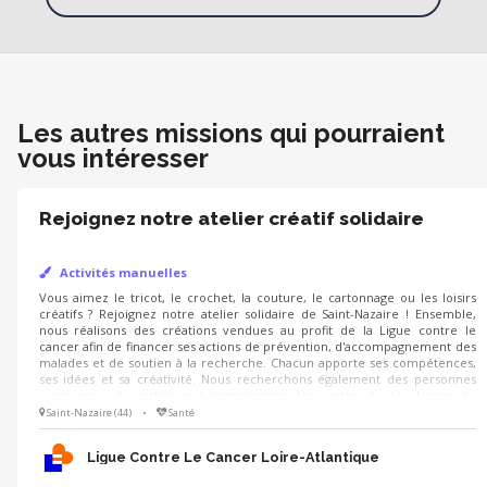
Les autres missions qui pourraient
vous intéresser
Rejoignez notre atelier créatif solidaire
Activités manuelles
Vous aimez le tricot, le crochet, la couture, le cartonnage ou les loisirs
créatifs ? Rejoignez notre atelier solidaire de Saint-Nazaire ! Ensemble,
nous réalisons des créations vendues au profit de la Ligue contre le
cancer afin de financer ses actions de prévention, d'accompagnement des
malades et de soutien à la recherche. Chacun apporte ses compétences,
ses idées et sa créativité. Nous recherchons également des personnes
ayant envie de participer à l'organisation des ventes, de développer de
nouveaux partenariats ou d'imaginer de nouveaux lieux d'exposition.
Saint-Nazaire (44)
•
Santé
Ligue Contre Le Cancer Loire-Atlantique