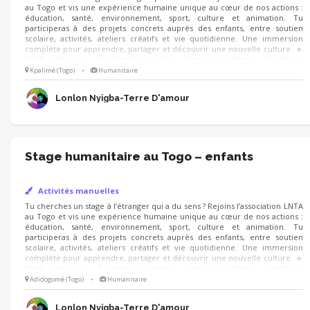
au Togo et vis une expérience humaine unique au cœur de nos actions :
éducation, santé, environnement, sport, culture et animation. Tu
participeras à des projets concrets auprès des enfants, entre soutien
scolaire, activités, ateliers créatifs et vie quotidienne. Une immersion
complète pour apprendre, partager et découvrir une nouvelle culture. 🔹
Profil recherché - Étudiant(e) motivé(e) - Aimer les enfants - Créatif(ve),
dynamique - Ouvert(e) d’esprit et autonome
Kpalimé (Togo)
•
Humanitaire
Lonlon Nyigba-Terre D'amour
Stage humanitaire au Togo – enfants
Activités manuelles
Tu cherches un stage à l’étranger qui a du sens ? Rejoins l’association LNTA
au Togo et vis une expérience humaine unique au cœur de nos actions :
éducation, santé, environnement, sport, culture et animation. Tu
participeras à des projets concrets auprès des enfants, entre soutien
scolaire, activités, ateliers créatifs et vie quotidienne. Une immersion
complète pour apprendre, partager et découvrir une nouvelle culture. 🔹
Profil recherché - Étudiant(e) motivé(e) - Aimer les enfants - Créatif(ve),
dynamique - Ouvert(e) d’esprit et autonome
Adidogomé (Togo)
•
Humanitaire
Lonlon Nyigba-Terre D'amour