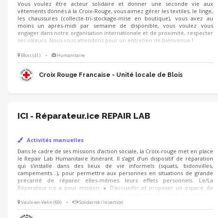
Vous voulez être acteur solidaire et donner une seconde vie aux
vêtements donnés à la Croix-Rouge, vous aimez gérer les textiles, le linge,
les chaussures (collecte-tri-stockage-mise en boutique), vous avez au
moins un après-midi par semaine de disponible, vous voulez vous
engager dans notre organisation internationale et de proximité, respecter
ses valeurs. Nous vous attendons pour un entretien de bienvenue !
Blois (41)
•
Humanitaire
Croix Rouge Francaise - Unité locale de Blois
ICI - Réparateur.ice REPAIR LAB
Activités manuelles
Dans le cadre de ses missions d’action sociale, la Croix-rouge met en place
le Repair Lab Humanitaire itinérant. Il s’agit d’un dispositif de réparation
qui s'installe dans des lieux de vie informels (squats, bidonvilles,
campements…), pour permettre aux personnes en situations de grande
précarité de réparer elles-mêmes leurs effets personnels. Le/La
Réparateur.ice a pour mission: ● D'accueillir et proposer un espace de
répit (boissons, discussions) ● D'aider au diagnostic de l’objet à réparer ●
De partager des connaissances de réparation et de mettre à disposition
Vaulx-en-Velin (69)
•
Solidarité / Insertion
du matériel (textile, électronique, mécanique...) ● De tenir à jour
l’inventaire des stocks