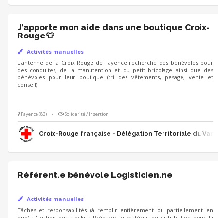
J’apporte mon aide dans une boutique Croix-
Rouge👕
Activités manuelles
L'antenne de la Croix Rouge de Fayence recherche des bénévoles pour
des conduites, de la manutention et du petit bricolage ainsi que des
bénévoles pour leur boutique (tri des vêtements, pesage, vente et
conseil).
Fayence (83)
•
Solidarité / Insertion
Croix-Rouge française - Délégation Territoriale du Var
Référent.e bénévole Logisticien.ne
Activités manuelles
Tâches et responsabilités (à remplir entièrement ou partiellement en
duo) : Gestion des stocks : Préparer le matériel de distribution pour la