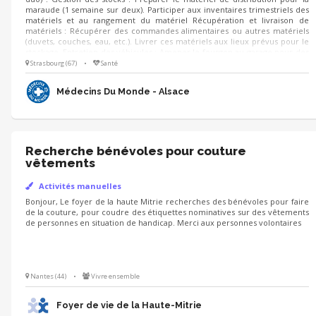
maraude (1 semaine sur deux). Participer aux inventaires trimestriels des
matériels et au rangement du matériel Récupération et livraison de
matériels : Récupérer des commandes alimentaires ou autres matériels
(duvets, couches, eau, etc.). Livrer ces matériels aux lieux prévus pour le
stockage. Entretien des véhicules : Amener le fourgon au garage pour des
réparations ou entretiens périodiques (environ une fois par trimestre). En
Strasbourg (67)
•
Santé
parallèle, participation associative : contribuer à la vie associative et
militante du programme
Médecins Du Monde - Alsace
Recherche bénévoles pour couture
vêtements
Activités manuelles
Bonjour, Le foyer de la haute Mitrie recherches des bénévoles pour faire
de la couture, pour coudre des étiquettes nominatives sur des vêtements
de personnes en situation de handicap. Merci aux personnes volontaires
Nantes (44)
•
Vivre ensemble
Foyer de vie de la Haute-Mitrie