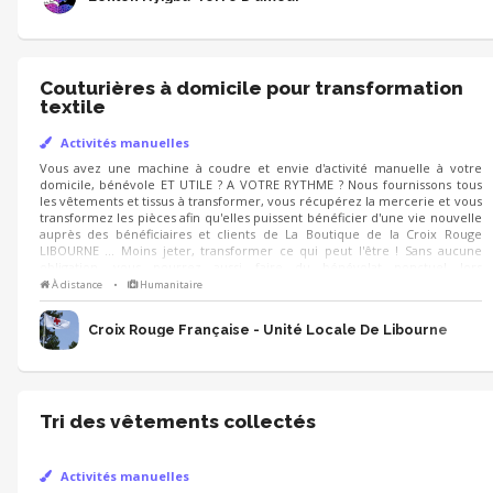
Couturières à domicile pour transformation
textile
Activités manuelles
Vous avez une machine à coudre et envie d'activité manuelle à votre
domicile, bénévole ET UTILE ? A VOTRE RYTHME ? Nous fournissons tous
les vêtements et tissus à transformer, vous récupérez la mercerie et vous
transformez les pièces afin qu'elles puissent bénéficier d'une vie nouvelle
auprès des bénéficiaires et clients de La Boutique de la Croix Rouge
LIBOURNE ... Moins jeter, transformer ce qui peut l'être ! Sans aucune
obligation, vous pourrez aussi faire du bénévolat ponctuel lors
d'événements ou à La Boutique, si vous le souhaitez.
À distance
•
Humanitaire
Croix Rouge Française - Unité Locale De Libourne
Tri des vêtements collectés
Activités manuelles