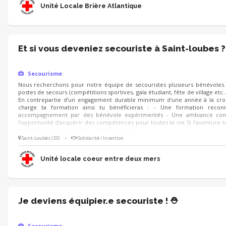
Unité Locale Brière Atlantique
Et si vous deveniez secouriste à Saint-loubes ?
Secourisme
Nous recherchons pour notre équipe de secouristes plusieurs bénévoles. 
postes de secours (compétitions sportives, gala étudiant, fête de village etc…)
En contrepartie d’un engagement durable minimum d'une année à la cro
charge ta formation ainsi tu bénéficieras : - Une formation rec
accompagnement par des bénévole expérimentés - Une ambiance conviv
l’opportunité d’acquérir des compétences pour toutes ta vie Si l’aventure te
simplement en savoir plus, contacte nous !
Saint-Loubès (33)
•
Solidarité / Insertion
Unité locale coeur entre deux mers
Je deviens équipier.e secouriste ! ⛑️
Secourisme