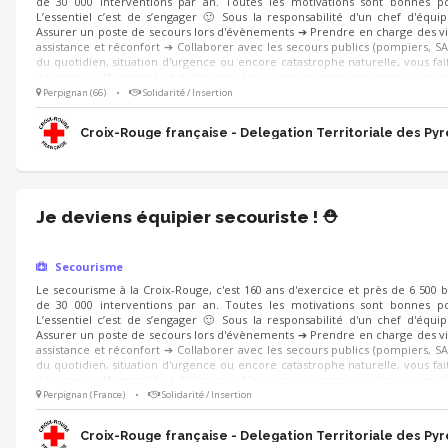
de 30 000 interventions par an. Toutes les motivations sont bonnes po
L’essentiel c’est de s’engager 🙂 Sous la responsabilité d'un chef d'équi
Assurer un poste de secours lors d'évènements ➔ Prendre en charge des vi
assistance et réconfort ➔ Collaborer avec les secours publics (pompiers, SA
du quotidien, situation d'urgence ou encore catastrophe naturelle, vous fait
de rigueur, d'humanité et d'altruisme. Vous vous reconnaissez dans ces quali
Perpignan (66)
•
Solidarité / Insertion
Croix-Rouge française - Delegation Territoriale des Py
Je deviens équipier secouriste ! ⛑️
Secourisme
Le secourisme à la Croix-Rouge, c'est 160 ans d'exercice et près de 6 500 
de 30 000 interventions par an. Toutes les motivations sont bonnes po
L’essentiel c’est de s’engager 🙂 Sous la responsabilité d'un chef d'équi
Assurer un poste de secours lors d'évènements ➔ Prendre en charge des vi
assistance et réconfort ➔ Collaborer avec les secours publics (pompiers, SA
du quotidien, situation d'urgence ou encore catastrophe naturelle, vous fait
de rigueur, d'humanité et d'altruisme. Vous vous reconnaissez dans ces quali
Perpignan (France)
•
Solidarité / Insertion
Croix-Rouge française - Delegation Territoriale des Py