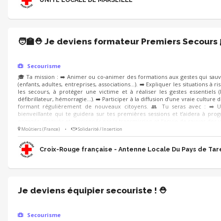
🧑‍🏫⛑️ Je deviens formateur Premiers Secours 
Secourisme
🎓 Ta mission : ➡️ Animer ou co‑animer des formations aux gestes qui sauv
(enfants, adultes, entreprises, associations…). ➡️ Expliquer les situations à r
les secours, à protéger une victime et à réaliser les gestes essentiels 
défibrillateur, hémorragie…). ➡️ Participer à la diffusion d’une vraie culture 
formant régulièrement de nouveaux citoyens. 👥 Tu seras avec : ➡️ 
bienveillante qui te guidera sur tes premières sessions et t’aidera à pro
engagés, motivés et passionnés par la transmission et l’envie de sauver des v
Moûtiers (France)
•
Solidarité / Insertion
Croix-Rouge française - Antenne Locale Du Pays de Tar
Je deviens équipier secouriste ! ⛑️
Secourisme