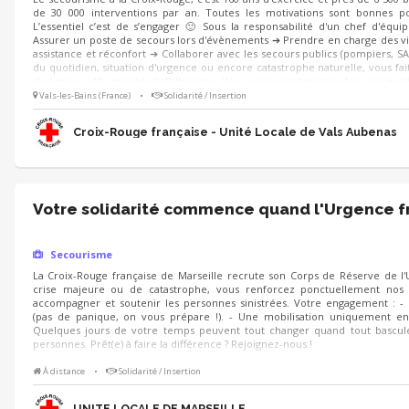
de 30 000 interventions par an. Toutes les motivations sont bonnes po
L’essentiel c’est de s’engager 🙂 Sous la responsabilité d'un chef d'équi
Assurer un poste de secours lors d'évènements ➔ Prendre en charge des vi
assistance et réconfort ➔ Collaborer avec les secours publics (pompiers, SA
du quotidien, situation d'urgence ou encore catastrophe naturelle, vous fait
de rigueur, d'humanité et d'altruisme. Vous vous reconnaissez dans ces quali
Vals-les-Bains (France)
•
Solidarité / Insertion
Croix-Rouge française - Unité Locale de Vals Aubenas
Votre solidarité commence quand l'Urgence f
Secourisme
La Croix-Rouge française de Marseille recrute son Corps de Réserve de l'
crise majeure ou de catastrophe, vous renforcez ponctuellement nos é
accompagner et soutenir les personnes sinistrées. Votre engagement : -
(pas de panique, on vous prépare !). - Une mobilisation uniquement en
Quelques jours de votre temps peuvent tout changer quand tout bascul
personnes. Prêt(e) à faire la différence ? Rejoignez-nous !
À distance
•
Solidarité / Insertion
UNITE LOCALE DE MARSEILLE