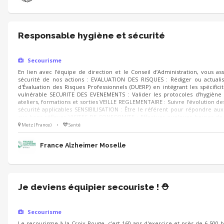
Responsable hygiène et sécurité
Secourisme
En lien avec l’équipe de direction et le Conseil d’Administration, vous as
sécurité de nos actions : EVALUATION DES RISQUES : Rédiger ou actual
d'Évaluation des Risques Professionnels (DUERP) en intégrant les spécificit
vulnérable SECURITE DES EVENEMENTS : Valider les protocoles d'hygiène
ateliers, formations et sorties VEILLE REGLEMENTAIRE : Suivre l'évolution de
sécurité applicables SENSIBILISATION : Être le référent pour répondre aux 
aux bons réflexes VISITES DE CONFORMITE : Effectuer quelques heures d
nous auditer
Metz (France)
•
Santé
France Alzheimer Moselle
Je deviens équipier secouriste ! ⛑️
Secourisme
Le secourisme à la Croix-Rouge, c'est 160 ans d'exercice et près de 6 500 