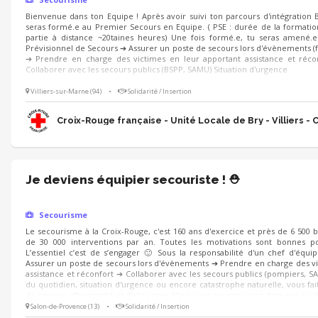
Bienvenue dans ton Equipe ! Après avoir suivi ton parcours d'intégration 
seras formé.e au Premier Secours en Equipe. ( PSE : durée de la formation
partie à distance ~20taines heures) Une fois formé.e, tu seras amené.e à
Prévisionnel de Secours ➔ Assurer un poste de secours lors d'évènements (festi
➔ Prendre en charge des victimes en leur apportant assistance et réc
Collaborer avec les secours publics (BSPP, SAMU) Situation d'urgence
Villiers-sur-Marne (94)
•
Solidarité / Insertion
Croix-Rouge française - Unité Locale de Bry - Villiers - 
Je deviens équipier secouriste ! ⛑️
Secourisme
Le secourisme à la Croix-Rouge, c'est 160 ans d'exercice et près de 6 500 
de 30 000 interventions par an. Toutes les motivations sont bonnes po
L’essentiel c’est de s’engager 🙂 Sous la responsabilité d'un chef d'équi
Assurer un poste de secours lors d'évènements ➔ Prendre en charge des vi
assistance et réconfort ➔ Collaborer avec les secours publics (pompiers, SA
du quotidien, situation d'urgence ou encore catastrophe naturelle, vous fait
de rigueur, d'humanité et d'altruisme. Vous vous reconnaissez dans ces quali
Salon-de-Provence (13)
•
Solidarité / Insertion