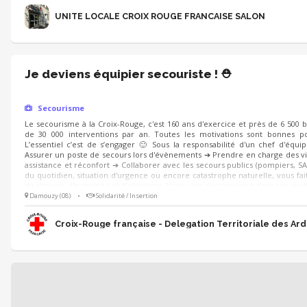
UNITE LOCALE CROIX ROUGE FRANCAISE SALON
Je deviens équipier secouriste ! ⛑️
Secourisme
Le secourisme à la Croix-Rouge, c'est 160 ans d'exercice et près de 6 500 
de 30 000 interventions par an. Toutes les motivations sont bonnes po
L’essentiel c’est de s’engager 🙂 Sous la responsabilité d'un chef d'équi
Assurer un poste de secours lors d'évènements ➔ Prendre en charge des vi
assistance et réconfort ➔ Collaborer avec les secours publics (pompiers, SA
du quotidien, situation d'urgence ou encore catastrophe naturelle, vous fait
de rigueur, d'humanité et d'altruisme. Vous vous reconnaissez dans ces quali
Damouzy (08)
•
Solidarité / Insertion
Croix-Rouge française - Delegation Territoriale des Ar