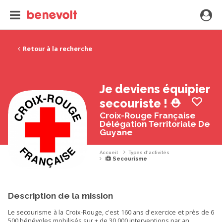
Retour à la recherche
Je deviens équipier
secouriste ! ⛑️
Croix-Rouge Française
Délégation Territoriale De
Guyane
Accueil
Types d'activités
Secourisme
Description de la mission
Le secourisme à la Croix-Rouge, c'est 160 ans d'exercice et près de 6
500 bénévoles mobilisés sur + de 30 000 interventions par an.