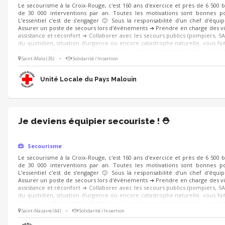
Le secourisme à la Croix-Rouge, c'est 160 ans d'exercice et près de 6 500 
de 30 000 interventions par an. Toutes les motivations sont bonnes po
L’essentiel c’est de s’engager 🙂 Sous la responsabilité d'un chef d'équi
Assurer un poste de secours lors d'évènements ➔ Prendre en charge des vi
assistance et réconfort ➔ Collaborer avec les secours publics (pompiers, SA
du quotidien, situation d'urgence ou encore catastrophe naturelle, vous fait
de rigueur, d'humanité et d'altruisme. Vous vous reconnaissez dans ces quali
Saint-Malo (35)
•
Solidarité / Insertion
Unité Locale du Pays Malouin
Je deviens équipier secouriste ! ⛑️
Secourisme
Le secourisme à la Croix-Rouge, c'est 160 ans d'exercice et près de 6 500 
de 30 000 interventions par an. Toutes les motivations sont bonnes po
L’essentiel c’est de s’engager 🙂 Sous la responsabilité d'un chef d'équi
Assurer un poste de secours lors d'évènements ➔ Prendre en charge des vi
assistance et réconfort ➔ Collaborer avec les secours publics (pompiers, SA
du quotidien, situation d'urgence ou encore catastrophe naturelle, vous fait
de rigueur, d'humanité et d'altruisme. Vous vous reconnaissez dans ces quali
Saint-Nazaire (44)
•
Solidarité / Insertion