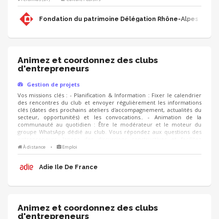
projet. - Vous contribuez au développement des adhésions et des
ressources (mécènes, donateurs, partenariats, etc.) pour pérenniser
Fondation du patrimoine Délégation Rhône-Alpes
les actions de la Fondation.
Animez et coordonnez des clubs
d'entrepreneurs
Gestion de projets
Vos missions clés : - Planification & Information : Fixer le calendrier
des rencontres du club et envoyer régulièrement les informations
clés (dates des prochains ateliers d'accompagnement, actualités du
secteur, opportunités) et les convocations.. - Animation de la
communauté au quotidien : Être le modérateur et le moteur du
groupe WhatsApp dédié au club. Vous répondez aux questions des
entrepreneurs, lancez des discussions constructives et facilitez
l'entraide entre les membres. - Suivi et Qualité : Suivre le niveau
À distance
•
Emploi
d'engagement des membres du club, analyser les retours via des
questionnaires de satisfaction ou des bilans réguliers, et proposer de
Adie Ile De France
nouvelles thématiques de rencontres.
Animez et coordonnez des clubs
d'entrepreneurs