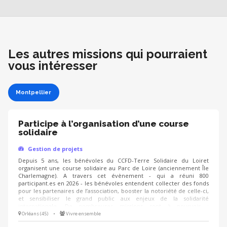
Les autres missions qui pourraient
vous intéresser
Montpellier
Participe à l’organisation d’une course
solidaire
Gestion de projets
Depuis 5 ans, les bénévoles du CCFD-Terre Solidaire du Loiret
organisent une course solidaire au Parc de Loire (anciennement Île
Charlemagne). A travers cet évènement - qui a réuni 800
participant.es en 2026 - les bénévoles entendent collecter des fonds
pour les partenaires de l’association, booster la notoriété de celle-ci,
et sensibiliser le grand public aux enjeux de la solidarité
internationale. De nombreuses missions sont à pourvoir :
communication, logistique, recherche de partenaires/mécènes, etc.
Orléans (45)
•
Vivre ensemble
NB : l’édition 2027 aura lieu le dimanche 21 mars.