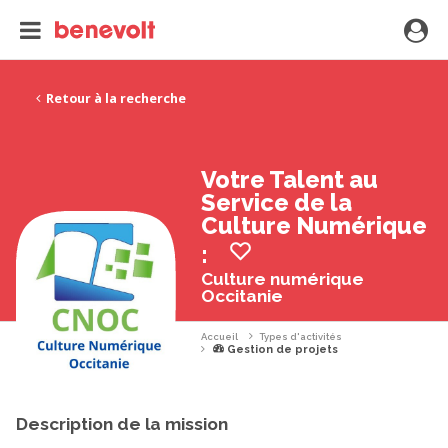
Retour à la recherche
Votre Talent au
Service de la
Culture Numérique
:
Culture numérique
Occitanie
Accueil
Types d'activités
Gestion de projets
Description de la mission