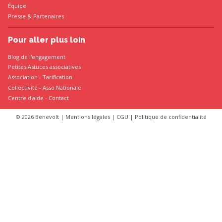
Équipe
Presse
&
Partenaires
Pour aller plus loin
Blog de l'engagement
Petites Astuces associatives
Association
-
Tarification
Collectivité
-
Asso Nationale
Centre d'aide - Contact
© 2026 Benevolt |
Mentions légales
|
CGU
|
Politique de confidentialité