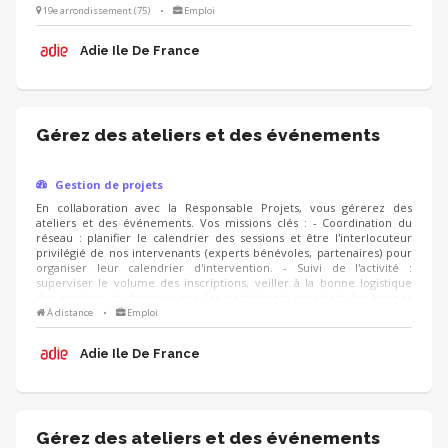
informations. - Amélioration continue : suivre les questionnaires de
19e arrondissement (75)
•
Emploi
satisfaction des créateurs d'entreprise pour analyser les retours et
proposer des ajustements ou de nouvelles thématiques d’un
Adie Ile De France
trimestre à l’autre.
Gérez des ateliers et des événements
Gestion de projets
En collaboration avec la Responsable Projets, vous gérerez des
ateliers et des événements. Vos missions clés : - Coordination du
réseau : planifier le calendrier des sessions et être l'interlocuteur
privilégié de nos intervenants (experts bénévoles, partenaires) pour
organiser leur calendrier d'intervention. - Suivi de l'activité :
superviser le volume des inscriptions, veiller à la bonne logistique
des sessions et s'assurer que les participants reçoivent les bonnes
informations. - Amélioration continue : suivre les questionnaires de
À distance
•
Emploi
satisfaction des créateurs d'entreprise pour analyser les retours et
proposer des ajustements ou de nouvelles thématiques d’un
Adie Ile De France
trimestre à l’autre.
Gérez des ateliers et des événements