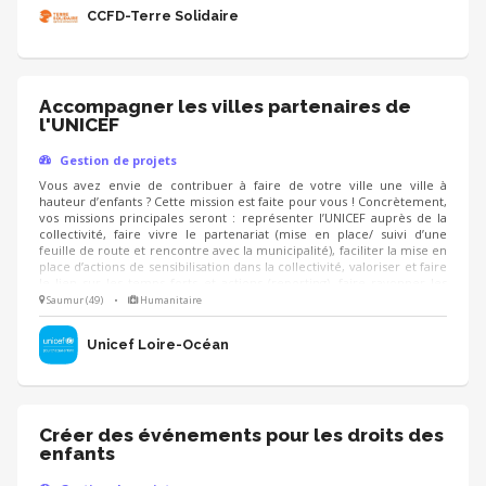
CCFD-Terre Solidaire
Accompagner les villes partenaires de
l'UNICEF
Gestion de projets
Vous avez envie de contribuer à faire de votre ville une ville à
hauteur d’enfants ? Cette mission est faite pour vous ! Concrètement,
vos missions principales seront : représenter l’UNICEF auprès de la
collectivité, faire vivre le partenariat (mise en place/ suivi d’une
feuille de route et rencontre avec la municipalité), faciliter la mise en
place d’actions de sensibilisation dans la collectivité, valoriser et faire
le lien sur les temps forts et actions (reporting), faire rayonner les
droits de l’enfant sur le territoire. Vous aurez la possibilité d’animer
Saumur (49)
•
Humanitaire
des formations à destination des élus et agents des collectivités
locales sur la prise en main des projets UNICEF.
Unicef Loire-Océan
Créer des événements pour les droits des
enfants