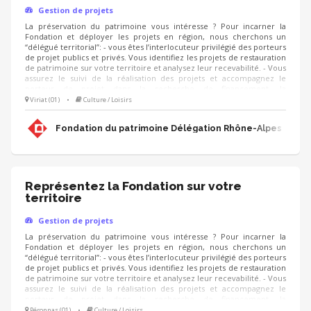
Gestion de projets
La préservation du patrimoine vous intéresse ? Pour incarner la
Fondation et déployer les projets en région, nous cherchons un
“délégué territorial”: - vous êtes l’interlocuteur privilégié des porteurs
de projet publics et privés. Vous identifiez les projets de restauration
de patrimoine sur votre territoire et analysez leur recevabilité. - Vous
assurez le suivi de la réalisation des projets et accompagnez le
porteur de projet dans la recherche de financement, la
communication, l'animation de sa collecte, jusqu'à la clôture du
Viriat (01)
•
Culture / Loisirs
projet. - Vous contribuez au développement des adhésions et des
ressources (mécènes, donateurs, partenariats, etc.) pour pérenniser
Fondation du patrimoine Délégation Rhône-Alpes
les actions de la Fondation.
Représentez la Fondation sur votre
territoire
Gestion de projets
La préservation du patrimoine vous intéresse ? Pour incarner la
Fondation et déployer les projets en région, nous cherchons un
“délégué territorial”: - vous êtes l’interlocuteur privilégié des porteurs
de projet publics et privés. Vous identifiez les projets de restauration
de patrimoine sur votre territoire et analysez leur recevabilité. - Vous
assurez le suivi de la réalisation des projets et accompagnez le
porteur de projet dans la recherche de financement, la
communication, l'animation de sa collecte, jusqu'à la clôture du
Péronnas (01)
•
Culture / Loisirs