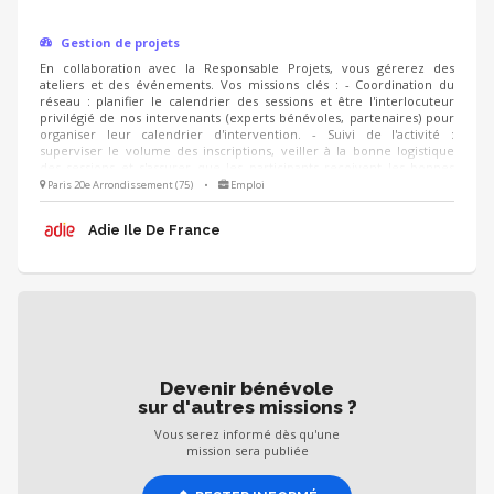
Gestion de projets
En collaboration avec la Responsable Projets, vous gérerez des
ateliers et des événements. Vos missions clés : - Coordination du
réseau : planifier le calendrier des sessions et être l'interlocuteur
privilégié de nos intervenants (experts bénévoles, partenaires) pour
organiser leur calendrier d'intervention. - Suivi de l'activité :
superviser le volume des inscriptions, veiller à la bonne logistique
des sessions et s'assurer que les participants reçoivent les bonnes
informations. - Amélioration continue : suivre les questionnaires de
Paris 20e Arrondissement (75)
•
Emploi
satisfaction des créateurs d'entreprise pour analyser les retours et
proposer des ajustements ou de nouvelles thématiques d’un
Adie Ile De France
trimestre à l’autre.
Devenir bénévole
sur d'autres missions ?
Vous serez informé dès qu'une
mission sera publiée