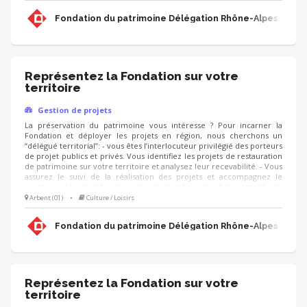
projet. - Vous contribuez au développement des adhésions et des
ressources (mécènes, donateurs, partenariats, etc.) pour pérenniser
Fondation du patrimoine Délégation Rhône-Alpes
les actions de la Fondation.
Représentez la Fondation sur votre
territoire
Gestion de projets
La préservation du patrimoine vous intéresse ? Pour incarner la
Fondation et déployer les projets en région, nous cherchons un
“délégué territorial”: - vous êtes l’interlocuteur privilégié des porteurs
de projet publics et privés. Vous identifiez les projets de restauration
de patrimoine sur votre territoire et analysez leur recevabilité. - Vous
assurez le suivi de la réalisation des projets et accompagnez le
porteur de projet dans la recherche de financement, la
communication, l'animation de sa collecte, jusqu'à la clôture du
Arbent (01)
•
Culture / Loisirs
projet. - Vous contribuez au développement des adhésions et des
ressources (mécènes, donateurs, partenariats, etc.) pour pérenniser
Fondation du patrimoine Délégation Rhône-Alpes
les actions de la Fondation.
Représentez la Fondation sur votre
territoire