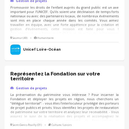
Gestion de projets
Promouvoir les droits de l’enfant auprès du grand public est un axe
important pour l’UNICEF. Qu’ils soient une déclinaison de temps forts
nationaux ou avec des partenaires locaux, de nombreux événements
sont mis en place chaque année dans les comités. Vous aimez
travailler en équipe, avec une forte appétence pour la création et
gestion d’événements, cette mission est faite pour vous !
Concrètement, que ferez-vous ? •Créer ou co-créer des événements
autour du sport, de la culture… pour faire connaitre les droits de
Saumur (49)
•
Humanitaire
l’enfant et collecter des fonds •Co-piloter l’organisation d’événements
•Décliner les grands temps forts nationaux localement
Unicef Loire-Océan
Représentez la Fondation sur votre
territoire
Gestion de projets
La préservation du patrimoine vous intéresse ? Pour incarner la
Fondation et déployer les projets en région, nous cherchons un
“délégué territorial”: - vous êtes l’interlocuteur privilégié des porteurs
de projet publics et privés. Vous identifiez les projets de restauration
de patrimoine sur votre territoire et analysez leur recevabilité. - Vous
assurez le suivi de la réalisation des projets et accompagnez le
porteur de projet dans la recherche de financement, la
communication, l'animation de sa collecte, jusqu'à la clôture du
Saint-Genis-Pouilly (01)
•
Culture / Loisirs