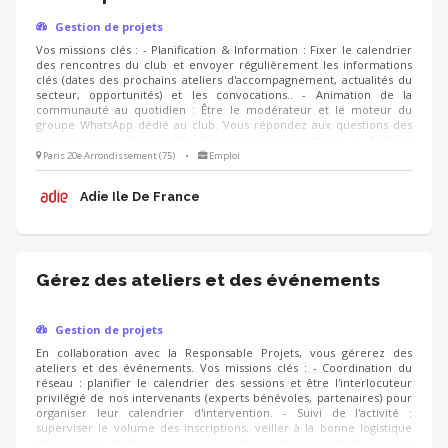
Gestion de projets
Vos missions clés : - Planification & Information : Fixer le calendrier
des rencontres du club et envoyer régulièrement les informations
clés (dates des prochains ateliers d'accompagnement, actualités du
secteur, opportunités) et les convocations.. - Animation de la
communauté au quotidien : Être le modérateur et le moteur du
groupe WhatsApp dédié au club. Vous répondez aux questions des
entrepreneurs, lancez des discussions constructives et facilitez
l'entraide entre les membres. - Suivi et Qualité : Suivre le niveau
Paris 20e Arrondissement (75)
•
Emploi
d'engagement des membres du club, analyser les retours via des
questionnaires de satisfaction ou des bilans réguliers, et proposer de
Adie Ile De France
nouvelles thématiques de rencontres.
Gérez des ateliers et des événements
Gestion de projets
En collaboration avec la Responsable Projets, vous gérerez des
ateliers et des événements. Vos missions clés : - Coordination du
réseau : planifier le calendrier des sessions et être l'interlocuteur
privilégié de nos intervenants (experts bénévoles, partenaires) pour
organiser leur calendrier d'intervention. - Suivi de l'activité :
superviser le volume des inscriptions, veiller à la bonne logistique
des sessions et s'assurer que les participants reçoivent les bonnes