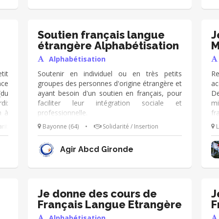
personnelle et professionnelle : Cours de
co
français appelé "Français Langue Inclusion"
co
Alphabétisation Remédiation des savoirs de
Pr
base (souvent appelé Lutte contre
un
Soutien français langue
J
l’illettrisme)
L
étrangère Alphabétisation
M
co
Alphabétisation
qu
tit
Soutenir en individuel ou en très petits
Re
ce
groupes des personnes d'origine étrangère et
ac
(du
ayant besoin d'un soutien en français, pour
De
di:
faciliter leur intégration sociale et
mi
n à
professionnelle.
fr
tés
re
rité / Insertion
Bayonne (64)
•
Solidarité / Insertion
L
 de
re
fr
Agir Abcd Gironde
fr
co
es
ac
à
Je donne des cours de
J
ad
Français Langue Etrangère
F
Vo
F
Alphabétisation