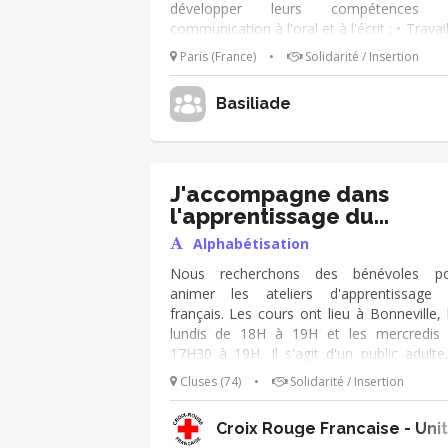
développer leurs compétences 
communication à l'oral et à l'écrit ; • Travail
le vocabulaire utile à la vie quotidienn
Paris (France)
•
Solidarité / Insertion
démarches administratives, santé, logeme
emploi, transports, vie citoyenne ; Pro
Basiliade
recherché : • Goût pour la transmission
l'accompagnement ; • Patience, écoute
bienveillance ; • Une expérience d
l'enseignement, l'animation ou le franç
langue étrangère (FLE) est appréciée m
J'accompagne dans
non indispensable.
l'apprentissage du
français!
Alphabétisation
Nous recherchons des bénévoles po
animer les ateliers d'apprentissage
français. Les cours ont lieu à Bonneville, 
lundis de 18H à 19H et les mercredis
17H30 à 19H. Il s'agit d'un public adulte
niveau très variable : de l'alphabétisation
Cluses (74)
•
Solidarité / Insertion
perfectionnement du français. L'activ
nécessite d'être disponible chaque sema
Croix Rouge Francaise - Uni
sur le même jour.