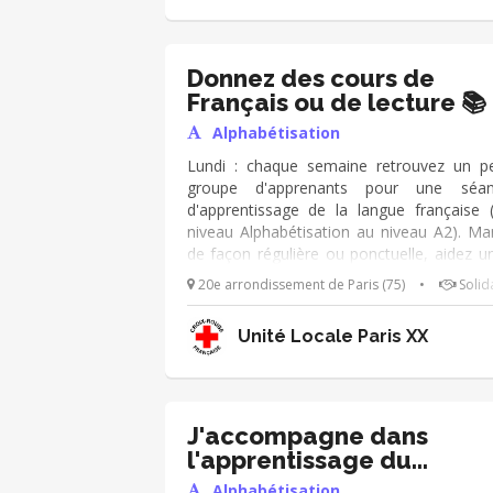
Donnez des cours de
Français ou de lecture 📚
Alphabétisation
Lundi : chaque semaine retrouvez un pe
groupe d'apprenants pour une séan
d'apprentissage de la langue française 
niveau Alphabétisation au niveau A2). Mar
de façon régulière ou ponctuelle, aidez u
deux apprenants à améliorer ses capaci
20e arrondissement de Paris (75)
•
Solida
de déchiffrage et de compréhension lors
séances de lecture.
Unité Locale Paris XX
J'accompagne dans
l'apprentissage du
français!
Alphabétisation