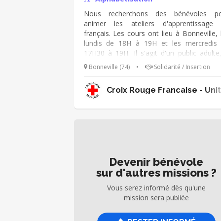
Nous recherchons des bénévoles po
animer les ateliers d'apprentissage
français. Les cours ont lieu à Bonneville, 
lundis de 18H à 19H et les mercredis
17H30 à 19H. Il s'agit d'un public adulte
niveau très variable : de l'alphabétisation
Bonneville (74)
•
Solidarité / Insertion
perfectionnement du français. L'activ
nécessite d'être disponible chaque sema
Croix Rouge Francaise - Uni
sur le même jour.
Devenir bénévole
sur d'autres missions ?
Vous serez informé dès qu'une
mission sera publiée