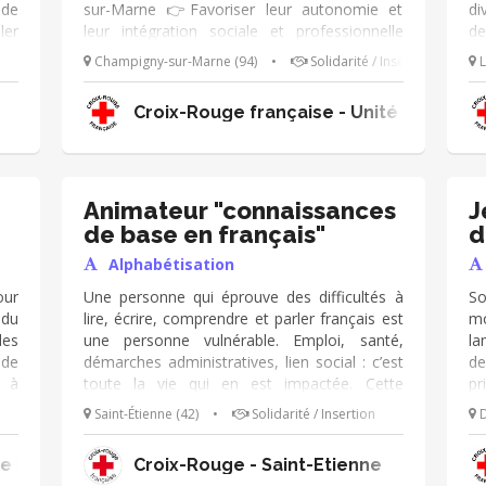
de
sur-Marne 👉Favoriser leur autonomie et
di
ler
leur intégration sociale et professionnelle
de
e :
Savoir-être & Savoir-faire 👉Capacité à
so
Champigny-sur-Marne (94)
•
Solidarité / Insertion
L
nt,
transmettre et à communiquer clairement 👉
im
fil
Sens de l’écoute et empathie (Aucun diplôme
fr
Croix-Rouge française - Unité Locale de 
 et
d’enseignement n’est requis)
se
 et
à 
ans
es
ais
ap
ais
en
Animateur "connaissances
J
pa
de base en français"
d
es
Alphabétisation
ac
ur
Une personne qui éprouve des difficultés à
So
 du
lire, écrire, comprendre et parler français est
mo
les
une personne vulnérable. Emploi, santé,
la
 de
démarches administratives, lien social : c’est
de
, à
toute la vie qui en est impactée. Cette
pr
 au
formation regroupe trois activités principales
dé
Saint-Étienne (42)
•
Solidarité / Insertion
D
ité
dont l’objectif est de donner aux personnes
pr
ine
accompagnées les outils pour être
pa
te Locale De Bonneville
Croix-Rouge - Saint-Étienne
autonomes dans leur vie quotidienne,
ac