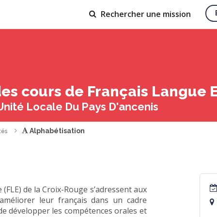
Rechercher
une mission
es cours de Français Langue 
Unité Locale Du Pays D'ancenis
Alphabétisation
tés
 (FLE) de la Croix-Rouge s’adressent aux
méliorer leur français dans un cadre
t de développer les compétences orales et