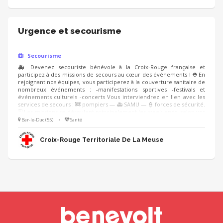
Urgence et secourisme
Secourisme
🚑 Devenez secouriste bénévole à la Croix-Rouge française et
participez à des missions de secours au cœur des événements ! ⛑️ En
rejoignant nos équipes, vous participerez à la couverture sanitaire de
nombreux événements : -manifestations sportives -festivals et
événements culturels -concerts Vous interviendrez en lien avec les
services de secours : 🚒 pompiers — 🚑 SAMU — 👮 forces de sécurité.
🗓️ Les missions se déroulent principalement les week-ends, selon vos
disponibilités. 🤝 Que vous soyez déjà formé ou débutant, nous vous
Bar-le-Duc (55)
•
Santé
accompagnons avec des formations adaptées pour rejoindre
progressivement les équipes. 👉 Rejoignez une équipe dynamique,
Croix-Rouge Territoriale De La Meuse
engagée et solidaire