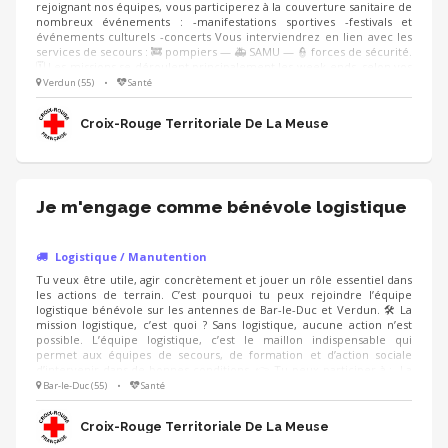
rejoignant nos équipes, vous participerez à la couverture sanitaire de
nombreux événements : -manifestations sportives -festivals et
événements culturels -concerts Vous interviendrez en lien avec les
services de secours : 🚒 pompiers — 🚑 SAMU — 👮 forces de sécurité.
🗓️ Les missions se déroulent principalement les week-ends, selon vos
disponibilités. 🤝 Que vous soyez déjà formé ou débutant, nous vous
Verdun (55)
•
Santé
accompagnons avec des formations adaptées pour rejoindre
progressivement les équipes. 👉 Rejoignez une équipe dynamique,
Croix-Rouge Territoriale De La Meuse
engagée et solidaire
Je m'engage comme bénévole logistique
Logistique / Manutention
Tu veux être utile, agir concrètement et jouer un rôle essentiel dans
les actions de terrain. C’est pourquoi tu peux rejoindre l’équipe
logistique bénévole sur les antennes de Bar-le-Duc et Verdun. 🛠️ La
mission logistique, c’est quoi ? Sans logistique, aucune action n’est
possible. L’équipe logistique, c’est le maillon indispensable qui
permet aux équipes de secours, de formation et d’action sociale
d’intervenir dans de bonnes conditions. 👉 Tu peux participer à : -La
gestion et l’organisation du matériel -Les inventaires et le suivi des
Bar-le-Duc (55)
•
Santé
consommables -La préparation et le rangement des véhicules -
L’appui aux événements
Croix-Rouge Territoriale De La Meuse