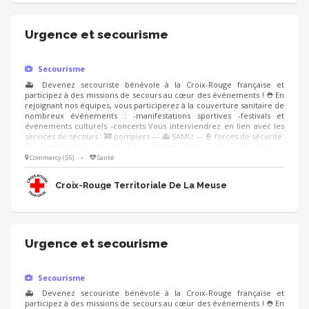
Urgence et secourisme
Secourisme
🚑 Devenez secouriste bénévole à la Croix-Rouge française et
participez à des missions de secours au cœur des événements ! ⛑️ En
rejoignant nos équipes, vous participerez à la couverture sanitaire de
nombreux événements : -manifestations sportives -festivals et
événements culturels -concerts Vous interviendrez en lien avec les
services de secours : 🚒 pompiers — 🚑 SAMU — 👮 forces de sécurité.
🗓️ Les missions se déroulent principalement les week-ends, selon vos
disponibilités. 🤝 Que vous soyez déjà formé ou débutant, nous vous
Commercy (55)
•
Santé
accompagnons avec des formations adaptées pour rejoindre
progressivement les équipes. 👉 Rejoignez une équipe dynamique,
Croix-Rouge Territoriale De La Meuse
engagée et solidaire
Urgence et secourisme
Secourisme
🚑 Devenez secouriste bénévole à la Croix-Rouge française et
participez à des missions de secours au cœur des événements ! ⛑️ En