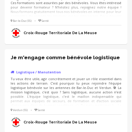
Ces formations sont assurées par des bénévoles. Vous êtes intéressé
pour devenir formateur ? N’hésitez plus, rejoignez notre équipe !
Nous formons gratuitement tous nos bénévoles en interne pour leur
permettre de remplir les missions qui les intéressent. Pour devenir
formateur, les seules conditions requises sont d’être âgé d’au moins
Bar-le-Duc (55)
•
Santé
18 ans et de disposer de suffisamment de temps pour suivre le
parcours de formation, et assurer une formation par mois ou plus
Croix-Rouge Territoriale De La Meuse
(une journée).
Je m'engage comme bénévole logistique
Logistique / Manutention
Tu veux être utile, agir concrètement et jouer un rôle essentiel dans
les actions de terrain. C’est pourquoi tu peux rejoindre l’équipe
logistique bénévole sur les antennes de Bar-le-Duc et Verdun. 🛠️ La
mission logistique, c’est quoi ? Sans logistique, aucune action n’est
possible. L’équipe logistique, c’est le maillon indispensable qui
permet aux équipes de secours, de formation et d’action sociale
d’intervenir dans de bonnes conditions. 👉 Tu peux participer à : -La
gestion et l’organisation du matériel -Les inventaires et le suivi des
Verdun (55)
•
Santé
consommables -La préparation et le rangement des véhicules -
L’appui aux événements
Croix-Rouge Territoriale De La Meuse