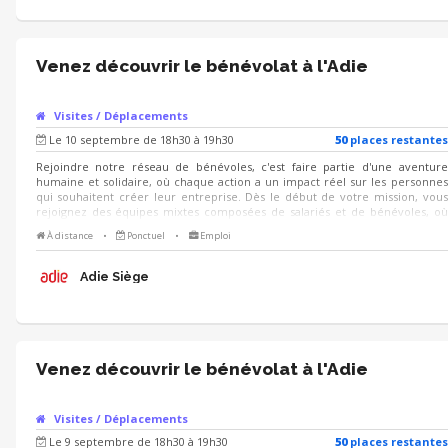
Venez découvrir le bénévolat à l'Adie
Visites / Déplacements
Le 10 septembre de 18h30 à 19h30
50
place
s
restante
s
Rejoindre notre réseau de bénévoles, c'est faire partie d'une aventure
humaine et solidaire, où chaque action a un impact réel sur les personnes
qui souhaitent créer leur entreprise. Dès le début de votre mission, vous
rejoignez des équipes mixtes composées de salariés et de bénévoles, où
l'intergénérationnel et la diversité des profils créent une richesse mutuelle
À distance
•
Ponctuel
•
Emploi
et favorisent un partage d'expériences unique. Venez rencontrer des
bénévoles de l'Adie le jeudi 10 septembre de 18h30 à 19h30 : nous vous
présenterons l'association et les missions bénévoles proposées, et des
Adie Siège
bénévoles de terrain seront là pour répondre à vos questions !
Venez découvrir le bénévolat à l'Adie
Visites / Déplacements
Le 9 septembre de 18h30 à 19h30
50
place
s
restante
s