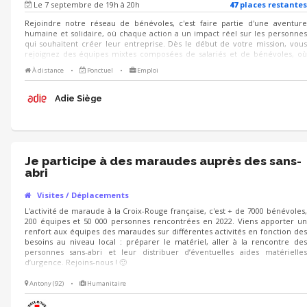
Le 7 septembre de 19h à 20h
47
place
s
restante
s
Rejoindre notre réseau de bénévoles, c'est faire partie d'une aventure
humaine et solidaire, où chaque action a un impact réel sur les personnes
qui souhaitent créer leur entreprise. Dès le début de votre mission, vous
rejoignez des équipes mixtes composées de salariés et de bénévoles, où
l'intergénérationnel et la diversité des profils créent une richesse mutuelle
À distance
•
Ponctuel
•
Emploi
et favorisent un partage d'expériences unique. Venez rencontrer des
bénévoles de l'Adie le lundi 7 septembre de 19h à 20h : nous vous
présenterons l'association et les missions bénévoles proposées, et des
Adie Siège
bénévoles de terrain seront là pour répondre à vos questions !
Je participe à des maraudes auprès des sans-
abri
Visites / Déplacements
L'activité de maraude à la Croix-Rouge française, c'est + de 7000 bénévoles,
200 équipes et 50 000 personnes rencontrées en 2022. Viens apporter un
renfort aux équipes des maraudes sur différentes activités en fonction des
besoins au niveau local : préparer le matériel, aller à la rencontre des
personnes sans-abri et leur distribuer d’éventuelles aides matérielles
d’urgence. Rejoins-nous ! 🙂
Antony (92)
•
Humanitaire