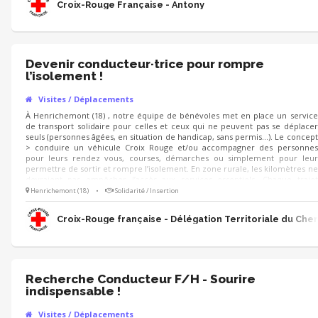
Croix-Rouge Française - Antony
Devenir conducteur·trice pour rompre
l’isolement !
Visites / Déplacements
À Henrichemont (18) , notre équipe de bénévoles met en place un service
de transport solidaire pour celles et ceux qui ne peuvent pas se déplacer
seuls (personnes âgées, en situation de handicap, sans permis…). Le concept
> conduire un véhicule Croix Rouge et/ou accompagner des personnes
pour leurs rendez vous, courses, démarches ou simplement pour leur
permettre de sortir et rompre l’isolement. En zone rurale, les kilomètres ne
devraient pas empêcher l’accès aux services essentiels. Chaque trajet
recrée du lien et apporte du réconfort. On recherche des bénévoles
Henrichemont (18)
•
Solidarité / Insertion
titulaires du permis B, motivés et disponibles quelques heures par semaine !
Croix-Rouge française - Délégation Territoriale du Cher
Recherche Conducteur F/H - Sourire
indispensable !
Visites / Déplacements