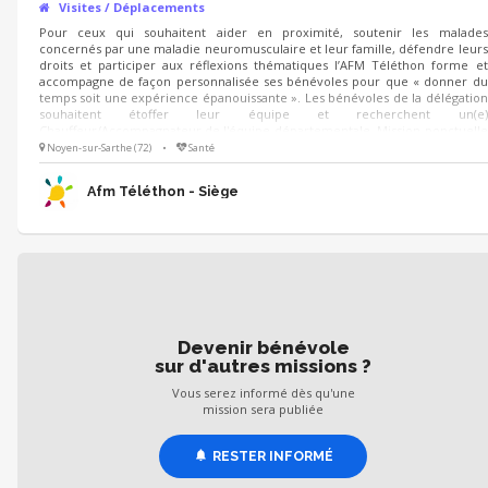
Visites / Déplacements
Pour ceux qui souhaitent aider en proximité, soutenir les malades
concernés par une maladie neuromusculaire et leur famille, défendre leurs
droits et participer aux réflexions thématiques l’AFM Téléthon forme et
accompagne de façon personnalisée ses bénévoles pour que « donner du
temps soit une expérience épanouissante ». Les bénévoles de la délégation
souhaitent étoffer leur équipe et recherchent un(e)
Chauffeur/Accompagnateur de l'équipe départementale. Mission ponctuelle
selon les besoins de l'équipe et des familles. Votre rôle sera de faciliter la
Noyen-sur-Sarthe (72)
•
Santé
mobilité des personnes à mobilité réduite et/ou en fauteuil roulant, dans
leurs déplacements pour les activités
Afm Téléthon - Siège
Devenir bénévole
sur d'autres missions ?
Vous serez informé dès qu'une
mission sera publiée
RESTER INFORMÉ