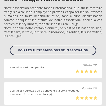
Notre association présente tant à l'international que sur le territoire
français a à cœur de s’employer à prévenir et apaiser les souffrances
humaines en toute impartialité et ce, sans aucune discrimination
comme l’indiquent les statuts de notre association? fidèles à ces
paroles d’Henry Dunant, fondateur de la Croix-Rouge:
Notre ennemi, notre véritable ennemi, ce n'est pas la nation voisine,
c'est la faim, le froid, la misère, l'ignorance, la routine, la superstition,
les préjugés.
VOIR LES AUTRES MISSIONS DE L'ASSOCIATION
février 2025
La mission s'est bien passée.
(*)
(*)
(*)
(*)
(*)
janvier 2025
Je suis très heureux d'être bénévole à la croix rouge et
je suis excité de cette aventure 🤗
(*)
(*)
(*)
(*)
(*)