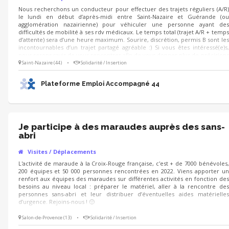
Nous recherchons un conducteur pour effectuer des trajets réguliers (A/R)
le lundi en début d’après-midi entre Saint-Nazaire et Guérande (ou
agglomération nazairienne) pour véhiculer une personne ayant des
difficultés de mobilité à ses rdv médicaux. Le temps total (trajet A/R + temps
d’attente) sera d’une heure maximum. Sourire, discrétion, permis B sont les
incontournables d’un trajet partagé agréable :) Si vous êtes intéressé(e)s,
nous serons ravis de vous rencontrer afin de vous donner plus de précisions
et échanger sur les modalités d’organisation (participation aux frais, mode
Saint-Nazaire (44)
•
Solidarité / Insertion
de contact, voiture PMR non nécessaire, horaires précis…).
Plateforme Emploi Accompagné 44
Je participe à des maraudes auprès des sans-
abri
Visites / Déplacements
L'activité de maraude à la Croix-Rouge française, c'est + de 7000 bénévoles,
200 équipes et 50 000 personnes rencontrées en 2022. Viens apporter un
renfort aux équipes des maraudes sur différentes activités en fonction des
besoins au niveau local : préparer le matériel, aller à la rencontre des
personnes sans-abri et leur distribuer d’éventuelles aides matérielles
d’urgence. Rejoins-nous ! 🙂
Salon-de-Provence (13)
•
Solidarité / Insertion