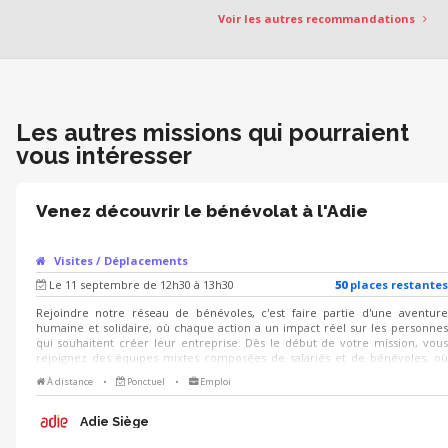
Voir les autres recommandations
Les autres missions qui pourraient
vous intéresser
Venez découvrir le bénévolat à l'Adie
Visites / Déplacements
Le 11 septembre de 12h30 à 13h30
50
place
s
restante
s
Rejoindre notre réseau de bénévoles, c'est faire partie d'une aventure
humaine et solidaire, où chaque action a un impact réel sur les personnes
qui souhaitent créer leur entreprise. Dès le début de votre mission, vous
rejoignez des équipes mixtes composées de salariés et de bénévoles, où
l'intergénérationnel et la diversité des profils créent une richesse mutuelle
À distance
•
Ponctuel
•
Emploi
et favorisent un partage d'expériences unique. Venez rencontrer des
bénévoles de l'Adie le vendredi 11 septembre de 12h30 à 13h30 : nous vous
présenterons l'association et les missions bénévoles proposées, et des
Adie Siège
bénévoles de terrain seront là pour répondre à vos questions !