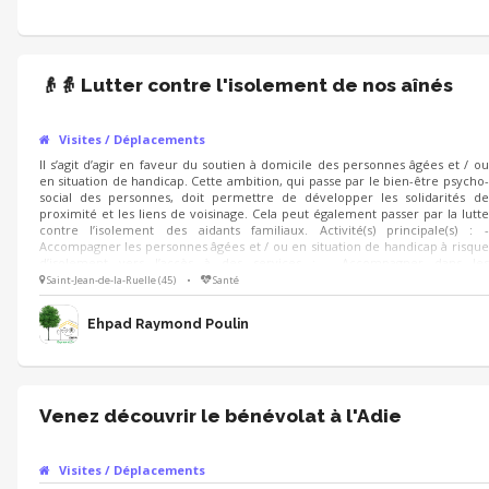
👴👵 Lutter contre l'isolement de nos aînés
Visites / Déplacements
Il s’agit d’agir en faveur du soutien à domicile des personnes âgées et / ou
en situation de handicap. Cette ambition, qui passe par le bien-être psycho-
social des personnes, doit permettre de développer les solidarités de
proximité et les liens de voisinage. Cela peut également passer par la lutte
contre l’isolement des aidants familiaux. Activité(s) principale(s) : -
Accompagner les personnes âgées et / ou en situation de handicap à risque
d’isolement vers l’accès à des services : - Accompagner dans les
déplacements de la vie courante : marché, café, coiffeur, etc. -
Saint-Jean-de-la-Ruelle (45)
•
Santé
Accompagner dans la réalisation des démarches administratives
Ehpad Raymond Poulin
Venez découvrir le bénévolat à l'Adie
Visites / Déplacements