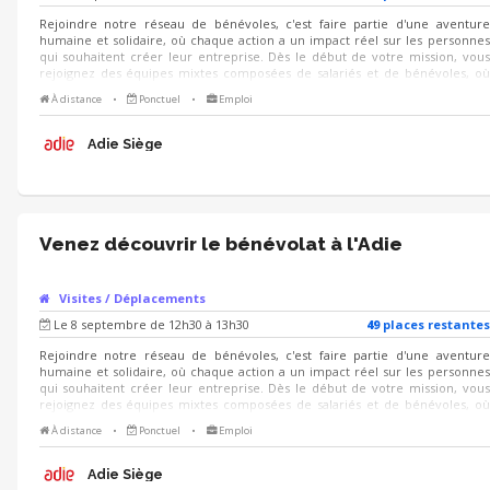
Rejoindre notre réseau de bénévoles, c'est faire partie d'une aventure
humaine et solidaire, où chaque action a un impact réel sur les personnes
qui souhaitent créer leur entreprise. Dès le début de votre mission, vous
rejoignez des équipes mixtes composées de salariés et de bénévoles, où
l'intergénérationnel et la diversité des profils créent une richesse mutuelle
À distance
•
Ponctuel
•
Emploi
et favorisent un partage d'expériences unique. Venez rencontrer des
bénévoles de l'Adie le mercredi 9 septembre de 18h30 à 19h30 : nous vous
présenterons l'association et les missions bénévoles proposées, et des
Adie Siège
bénévoles de terrain seront là pour répondre à vos questions !
Venez découvrir le bénévolat à l'Adie
Visites / Déplacements
Le 8 septembre de 12h30 à 13h30
49
place
s
restante
s
Rejoindre notre réseau de bénévoles, c'est faire partie d'une aventure
humaine et solidaire, où chaque action a un impact réel sur les personnes
qui souhaitent créer leur entreprise. Dès le début de votre mission, vous
rejoignez des équipes mixtes composées de salariés et de bénévoles, où
l'intergénérationnel et la diversité des profils créent une richesse mutuelle
À distance
•
Ponctuel
•
Emploi
et favorisent un partage d'expériences unique. Venez rencontrer des
bénévoles de l'Adie le mardi 8 septembre de 12h30 à 13h30 : nous vous
présenterons l'association et les missions bénévoles proposées, et des
Adie Siège
bénévoles de terrain seront là pour répondre à vos questions !