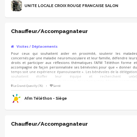
UNITE LOCALE CROIX ROUGE FRANCAISE SALON
Chauffeur/Accompagnateur
Visites / Déplacements
Pour ceux qui souhaitent aider en proximité, soutenir les malades
concernés par une maladie neuromusculaire et leur famille, défendre leurs
droits et participer aux réflexions thématiques l’AFM Téléthon forme et
accompagne de façon personnalisée ses bénévoles pour que « donner du
temps soit une expérience épanouissante ». Les bénévoles de la délégation
souhaitent étoffer leur équipe et recherchent un(e)
Chauffeur/Accompagnateur de l'équipe départementale. Mission ponctuelle
selon les besoins de l'équipe et des familles. Votre rôle sera de faciliter la
Le Grand-Quevilly (76)
•
Santé
mobilité des personnes à mobilité réduite et/ou en fauteuil roulant, dans
leurs déplacements pour les activités
Afm Téléthon - Siège
Chauffeur/Accompagnateur