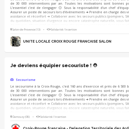
de 30 000 interventions par an. Toutes les motivations sont bonnes po
L’essentiel c’est de s’engager 🙂 Sous la responsabilité d'un chef d'équi
Assurer un poste de secours lors d'évènements ➔ Prendre en charge des vi
assistance et réconfort ➔ Collaborer avec les secours publics (pompiers, SA
du quotidien, situation d'urgence ou encore catastrophe naturelle, vous fait
de rigueur, d'humanité et d'altruisme. Vous vous reconnaissez dans ces quali
Salon-de-Provence (13)
•
Solidarité / Insertion
UNITE LOCALE CROIX ROUGE FRANCAISE SALON
Je deviens équipier secouriste ! ⛑️
Secourisme
Le secourisme à la Croix-Rouge, c'est 160 ans d'exercice et près de 6 500 
de 30 000 interventions par an. Toutes les motivations sont bonnes po
L’essentiel c’est de s’engager 🙂 Sous la responsabilité d'un chef d'équi
Assurer un poste de secours lors d'évènements ➔ Prendre en charge des vi
assistance et réconfort ➔ Collaborer avec les secours publics (pompiers, SA
du quotidien, situation d'urgence ou encore catastrophe naturelle, vous fait
de rigueur, d'humanité et d'altruisme. Vous vous reconnaissez dans ces quali
Damouzy (08)
•
Solidarité / Insertion
Croix-Rouge française - Delegation Territoriale des Ar