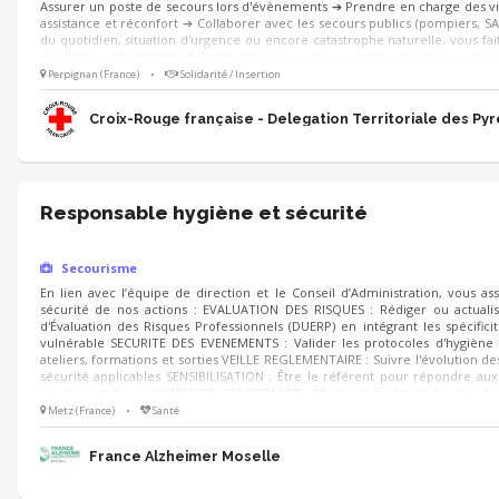
Assurer un poste de secours lors d'évènements ➔ Prendre en charge des vi
assistance et réconfort ➔ Collaborer avec les secours publics (pompiers, SA
du quotidien, situation d'urgence ou encore catastrophe naturelle, vous fait
de rigueur, d'humanité et d'altruisme. Vous vous reconnaissez dans ces quali
Perpignan (France)
•
Solidarité / Insertion
Croix-Rouge française - Delegation Territoriale des Py
Responsable hygiène et sécurité
Secourisme
En lien avec l’équipe de direction et le Conseil d’Administration, vous as
sécurité de nos actions : EVALUATION DES RISQUES : Rédiger ou actual
d'Évaluation des Risques Professionnels (DUERP) en intégrant les spécificit
vulnérable SECURITE DES EVENEMENTS : Valider les protocoles d'hygiène
ateliers, formations et sorties VEILLE REGLEMENTAIRE : Suivre l'évolution de
sécurité applicables SENSIBILISATION : Être le référent pour répondre aux 
aux bons réflexes VISITES DE CONFORMITE : Effectuer quelques heures d
nous auditer
Metz (France)
•
Santé
France Alzheimer Moselle