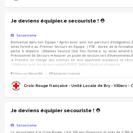
Je deviens équipier.e secouriste ! ⛑️
Secourisme
Bienvenue dans ton Equipe ! Après avoir suivi ton parcours d'intégration 
seras formé.e au Premier Secours en Equipe. ( PSE : durée de la formation
partie à distance ~20taines heures) Une fois formé.e, tu seras amené.e à
Prévisionnel de Secours ➔ Assurer un poste de secours lors d'évènements (festi
➔ Prendre en charge des victimes en leur apportant assistance et réc
Collaborer avec les secours publics (BSPP, SAMU) Situation d'urgence
Villiers-sur-Marne (94)
•
Solidarité / Insertion
Croix-Rouge française - Unité Locale de Bry - Villiers - 
Je deviens équipier secouriste ! ⛑️
Secourisme
Le secourisme à la Croix-Rouge, c'est 160 ans d'exercice et près de 6 500 