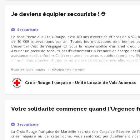
Je deviens équipier secouriste ! ⛑️
Secourisme
Le secourisme à la Croix-Rouge, c'est 160 ans d'exercice et près de 6 500 
de 30 000 interventions par an. Toutes les motivations sont bonnes po
L’essentiel c’est de s’engager 🙂 Sous la responsabilité d'un chef d'équi
Assurer un poste de secours lors d'évènements ➔ Prendre en charge des vi
assistance et réconfort ➔ Collaborer avec les secours publics (pompiers, SA
du quotidien, situation d'urgence ou encore catastrophe naturelle, vous fait
de rigueur, d'humanité et d'altruisme. Vous vous reconnaissez dans ces quali
Vals-les-Bains (France)
•
Solidarité / Insertion
Croix-Rouge française - Unité Locale de Vals Aubenas
Votre solidarité commence quand l'Urgence f
Secourisme
La Croix-Rouge française de Marseille recrute son Corps de Réserve de l'
crise majeure ou de catastrophe, vous renforcez ponctuellement nos é