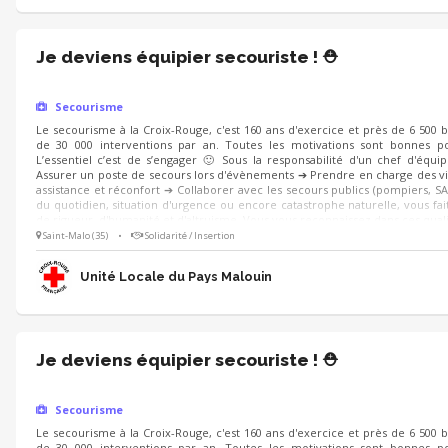
Je deviens équipier secouriste ! ⛑️
Secourisme
Le secourisme à la Croix-Rouge, c'est 160 ans d'exercice et près de 6 500 
de 30 000 interventions par an. Toutes les motivations sont bonnes po
L’essentiel c’est de s’engager 🙂 Sous la responsabilité d'un chef d'équi
Assurer un poste de secours lors d'évènements ➔ Prendre en charge des vi
assistance et réconfort ➔ Collaborer avec les secours publics (pompiers, SA
du quotidien, situation d'urgence ou encore catastrophe naturelle, vous fait
de rigueur, d'humanité et d'altruisme. Vous vous reconnaissez dans ces quali
Saint-Malo (35)
•
Solidarité / Insertion
Unité Locale du Pays Malouin
Je deviens équipier secouriste ! ⛑️
Secourisme
Le secourisme à la Croix-Rouge, c'est 160 ans d'exercice et près de 6 500 
de 30 000 interventions par an. Toutes les motivations sont bonnes po