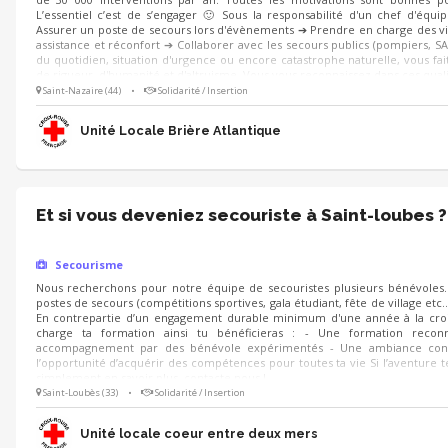
L’essentiel c’est de s’engager 🙂 Sous la responsabilité d'un chef d'équi
Assurer un poste de secours lors d'évènements ➔ Prendre en charge des vi
assistance et réconfort ➔ Collaborer avec les secours publics (pompiers, SA
du quotidien, situation d'urgence ou encore catastrophe naturelle, vous fait
de rigueur, d'humanité et d'altruisme. Vous vous reconnaissez dans ces quali
Saint-Nazaire (44)
•
Solidarité / Insertion
Unité Locale Brière Atlantique
Et si vous deveniez secouriste à Saint-loubes ?
Secourisme
Nous recherchons pour notre équipe de secouristes plusieurs bénévoles. 
postes de secours (compétitions sportives, gala étudiant, fête de village etc…)
En contrepartie d’un engagement durable minimum d'une année à la cro
charge ta formation ainsi tu bénéficieras : - Une formation rec
accompagnement par des bénévole expérimentés - Une ambiance conviv
l’opportunité d’acquérir des compétences pour toutes ta vie Si l’aventure te
simplement en savoir plus, contacte nous !
Saint-Loubès (33)
•
Solidarité / Insertion
Unité locale coeur entre deux mers