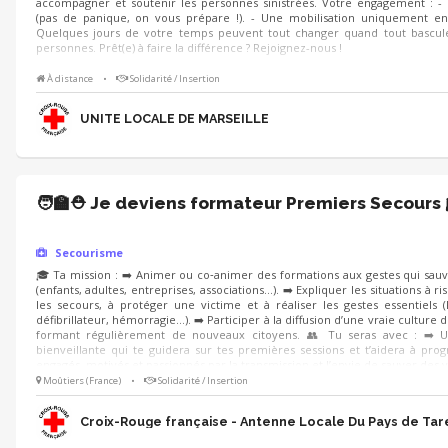
accompagner et soutenir les personnes sinistrées. Votre engagement : -
(pas de panique, on vous prépare !). - Une mobilisation uniquement en
Quelques jours de votre temps peuvent tout changer quand tout bascul
personnes. Prêt(e) à faire la différence ? Rejoignez-nous !
À distance
•
Solidarité / Insertion
UNITE LOCALE DE MARSEILLE
🧑‍🏫⛑️ Je deviens formateur Premiers Secours 
Secourisme
🎓 Ta mission : ➡️ Animer ou co‑animer des formations aux gestes qui sauv
(enfants, adultes, entreprises, associations…). ➡️ Expliquer les situations à r
les secours, à protéger une victime et à réaliser les gestes essentiels 
défibrillateur, hémorragie…). ➡️ Participer à la diffusion d’une vraie culture 
formant régulièrement de nouveaux citoyens. 👥 Tu seras avec : ➡️ 
bienveillante qui te guidera sur tes premières sessions et t’aidera à pro
engagés, motivés et passionnés par la transmission et l’envie de sauver des v
Moûtiers (France)
•
Solidarité / Insertion
Croix-Rouge française - Antenne Locale Du Pays de Tar