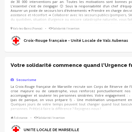
de 30 000 interventions par an. Toutes les motivations sont bonnes po
L’essentiel c’est de s’engager 🙂 Sous la responsabilité d'un chef d'équi
Assurer un poste de secours lors d'évènements ➔ Prendre en charge des vi
assistance et réconfort ➔ Collaborer avec les secours publics (pompiers, SA
du quotidien, situation d'urgence ou encore catastrophe naturelle, vous fait
de rigueur, d'humanité et d'altruisme. Vous vous reconnaissez dans ces quali
Vals-les-Bains (France)
•
Solidarité / Insertion
Croix-Rouge française - Unité Locale de Vals Aubenas
Votre solidarité commence quand l'Urgence f
Secourisme
La Croix-Rouge française de Marseille recrute son Corps de Réserve de l'
crise majeure ou de catastrophe, vous renforcez ponctuellement nos é
accompagner et soutenir les personnes sinistrées. Votre engagement : -
(pas de panique, on vous prépare !). - Une mobilisation uniquement en
Quelques jours de votre temps peuvent tout changer quand tout bascul
personnes. Prêt(e) à faire la différence ? Rejoignez-nous !
À distance
•
Solidarité / Insertion
UNITE LOCALE DE MARSEILLE