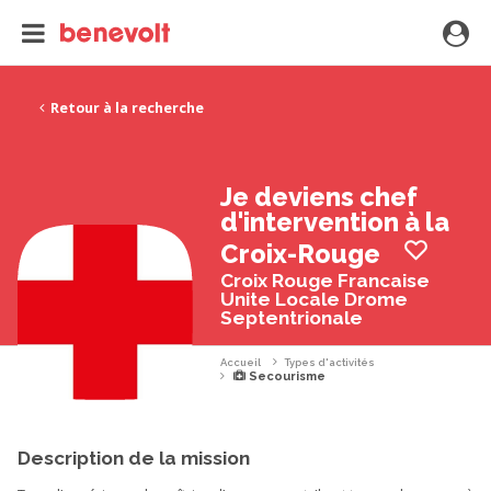
Retour à la recherche
Je deviens chef
d'intervention à la
Croix-Rouge
Croix Rouge Francaise
Unite Locale Drome
Septentrionale
Accueil
Types d'activités
Secourisme
Description de la mission