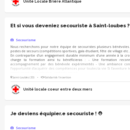
Unité Locale Brière Atlantique
Et si vous deveniez secouriste à Saint-loubes ?
Secourisme
Nous recherchons pour notre équipe de secouristes plusieurs bénévoles. 
postes de secours (compétitions sportives, gala étudiant, fête de village etc…)
En contrepartie d’un engagement durable minimum d'une année à la cro
charge ta formation ainsi tu bénéficieras : - Une formation rec
accompagnement par des bénévole expérimentés - Une ambiance conviv
l’opportunité d’acquérir des compétences pour toutes ta vie Si l’aventure te
simplement en savoir plus, contacte nous !
Saint-Loubès (33)
•
Solidarité / Insertion
Unité locale coeur entre deux mers
Je deviens équipier.e secouriste ! ⛑️
Secourisme