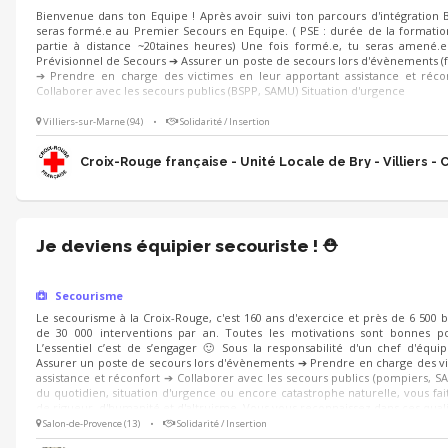
Bienvenue dans ton Equipe ! Après avoir suivi ton parcours d'intégration 
seras formé.e au Premier Secours en Equipe. ( PSE : durée de la formation
partie à distance ~20taines heures) Une fois formé.e, tu seras amené.e à
Prévisionnel de Secours ➔ Assurer un poste de secours lors d'évènements (festi
➔ Prendre en charge des victimes en leur apportant assistance et réc
Collaborer avec les secours publics (BSPP, SAMU) Situation d'urgence
Villiers-sur-Marne (94)
•
Solidarité / Insertion
Croix-Rouge française - Unité Locale de Bry - Villiers - 
Je deviens équipier secouriste ! ⛑️
Secourisme
Le secourisme à la Croix-Rouge, c'est 160 ans d'exercice et près de 6 500 
de 30 000 interventions par an. Toutes les motivations sont bonnes po
L’essentiel c’est de s’engager 🙂 Sous la responsabilité d'un chef d'équi
Assurer un poste de secours lors d'évènements ➔ Prendre en charge des vi
assistance et réconfort ➔ Collaborer avec les secours publics (pompiers, SA
du quotidien, situation d'urgence ou encore catastrophe naturelle, vous fait
de rigueur, d'humanité et d'altruisme. Vous vous reconnaissez dans ces quali
Salon-de-Provence (13)
•
Solidarité / Insertion