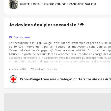
UNITE LOCALE CROIX ROUGE FRANCAISE SALON
Je deviens équipier secouriste ! ⛑️
Secourisme
Le secourisme à la Croix-Rouge, c'est 160 ans d'exercice et près de 6 500 
de 30 000 interventions par an. Toutes les motivations sont bonnes po
L’essentiel c’est de s’engager 🙂 Sous la responsabilité d'un chef d'équi
Assurer un poste de secours lors d'évènements ➔ Prendre en charge des vi
assistance et réconfort ➔ Collaborer avec les secours publics (pompiers, SA
du quotidien, situation d'urgence ou encore catastrophe naturelle, vous fait
de rigueur, d'humanité et d'altruisme. Vous vous reconnaissez dans ces quali
Damouzy (08)
•
Solidarité / Insertion
Croix-Rouge française - Delegation Territoriale des Ar