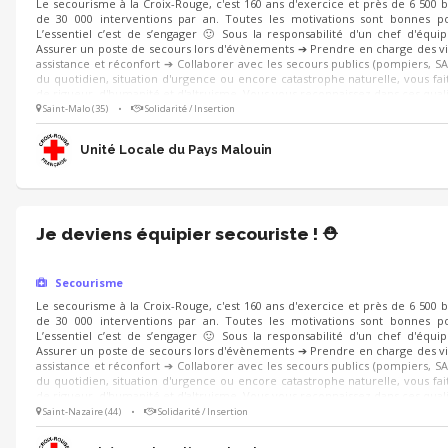
Le secourisme à la Croix-Rouge, c'est 160 ans d'exercice et près de 6 500 
de 30 000 interventions par an. Toutes les motivations sont bonnes po
L’essentiel c’est de s’engager 🙂 Sous la responsabilité d'un chef d'équi
Assurer un poste de secours lors d'évènements ➔ Prendre en charge des vi
assistance et réconfort ➔ Collaborer avec les secours publics (pompiers, SA
du quotidien, situation d'urgence ou encore catastrophe naturelle, vous fait
de rigueur, d'humanité et d'altruisme. Vous vous reconnaissez dans ces quali
Saint-Malo (35)
•
Solidarité / Insertion
Unité Locale du Pays Malouin
Je deviens équipier secouriste ! ⛑️
Secourisme
Le secourisme à la Croix-Rouge, c'est 160 ans d'exercice et près de 6 500 
de 30 000 interventions par an. Toutes les motivations sont bonnes po
L’essentiel c’est de s’engager 🙂 Sous la responsabilité d'un chef d'équi
Assurer un poste de secours lors d'évènements ➔ Prendre en charge des vi
assistance et réconfort ➔ Collaborer avec les secours publics (pompiers, SA
du quotidien, situation d'urgence ou encore catastrophe naturelle, vous fait
de rigueur, d'humanité et d'altruisme. Vous vous reconnaissez dans ces quali
Saint-Nazaire (44)
•
Solidarité / Insertion