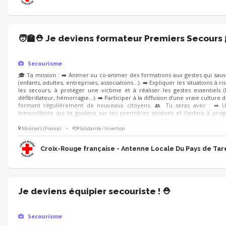
🧑‍🏫⛑️ Je deviens formateur Premiers Secours 
Secourisme
🎓 Ta mission : ➡️ Animer ou co‑animer des formations aux gestes qui sauv
(enfants, adultes, entreprises, associations…). ➡️ Expliquer les situations à r
les secours, à protéger une victime et à réaliser les gestes essentiels 
défibrillateur, hémorragie…). ➡️ Participer à la diffusion d’une vraie culture 
formant régulièrement de nouveaux citoyens. 👥 Tu seras avec : ➡️ 
bienveillante qui te guidera sur tes premières sessions et t’aidera à pro
engagés, motivés et passionnés par la transmission et l’envie de sauver des v
Moûtiers (France)
•
Solidarité / Insertion
Croix-Rouge française - Antenne Locale Du Pays de Tar
Je deviens équipier secouriste ! ⛑️
Secourisme