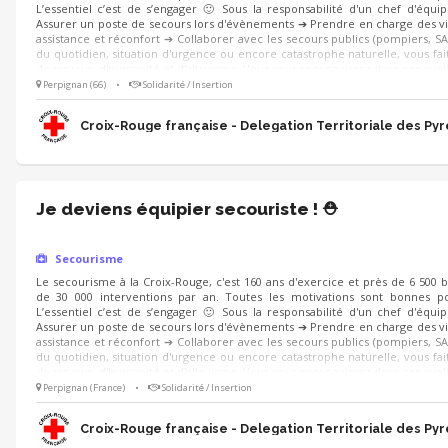
L’essentiel c’est de s’engager 🙂 Sous la responsabilité d'un chef d'équi
Assurer un poste de secours lors d'évènements ➔ Prendre en charge des vi
assistance et réconfort ➔ Collaborer avec les secours publics (pompiers, SA
du quotidien, situation d'urgence ou encore catastrophe naturelle, vous fait
de rigueur, d'humanité et d'altruisme. Vous vous reconnaissez dans ces quali
Perpignan (66)
•
Solidarité / Insertion
Croix-Rouge française - Delegation Territoriale des Py
Je deviens équipier secouriste ! ⛑️
Secourisme
Le secourisme à la Croix-Rouge, c'est 160 ans d'exercice et près de 6 500 
de 30 000 interventions par an. Toutes les motivations sont bonnes po
L’essentiel c’est de s’engager 🙂 Sous la responsabilité d'un chef d'équi
Assurer un poste de secours lors d'évènements ➔ Prendre en charge des vi
assistance et réconfort ➔ Collaborer avec les secours publics (pompiers, SA
du quotidien, situation d'urgence ou encore catastrophe naturelle, vous fait
de rigueur, d'humanité et d'altruisme. Vous vous reconnaissez dans ces quali
Perpignan (France)
•
Solidarité / Insertion
Croix-Rouge française - Delegation Territoriale des Py