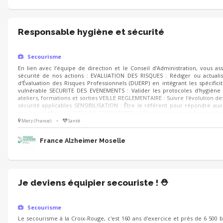
Responsable hygiène et sécurité
Secourisme
En lien avec l’équipe de direction et le Conseil d’Administration, vous as
sécurité de nos actions : EVALUATION DES RISQUES : Rédiger ou actual
d'Évaluation des Risques Professionnels (DUERP) en intégrant les spécificit
vulnérable SECURITE DES EVENEMENTS : Valider les protocoles d'hygiène
ateliers, formations et sorties VEILLE REGLEMENTAIRE : Suivre l'évolution de
sécurité applicables SENSIBILISATION : Être le référent pour répondre aux 
aux bons réflexes VISITES DE CONFORMITE : Effectuer quelques heures d
nous auditer
Metz (France)
•
Santé
France Alzheimer Moselle
Je deviens équipier secouriste ! ⛑️
Secourisme
Le secourisme à la Croix-Rouge, c'est 160 ans d'exercice et près de 6 500 