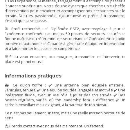
Tu as l’expérience, la maîtrise, l’engagement. Il est temps de passer à
la vitesse supérieure. Notre équipe dynamique cherche un·e Chef·fe
d’intervention pour encadrer et accompagner nos secouristes sur le
terrain. Si tu es passionné·e, rigoureux·se et prêt·e à transmettre,
c’est ici que ça se passe.
🎯 Profil recherché : ✅ Diplômé·e PSE2, avec recyclage à jour ✅
Expérience confirmée : au moins 50 postes de secours assurés ✅
Bonne maîtrise du référentiel de secourisme ✅ Opérateur·trice radio
formé·e et autonome ✅ Capacité à gérer une équipe en intervention
et à faire monter les autres en compétence
💬Si tu veux encadrer, accompagner, transmettre et intervenir, ta
place est parmi nous !
Informations pratiques
🚑 Ce qu’on t’offre : ✔️ Une antenne bien équipée (matériel,
véhicules, tenues) ✔️ Une équipe soudée, engagée et motivée ✔️ Une
intégration fluide, avec un vrai rôle à jouer dès ton arrivée ✔️ Des
postes réguliers, variés, où ton leadership fera la différence ✔️ Un
cadre bienveillant mais exigeant, à la hauteur de ton niveau
Ce n'est pas seulement un titre, mais une réelle mission porteuse de
sens.
📩 Prends contact avec nous dès maintenant. On t’attend.