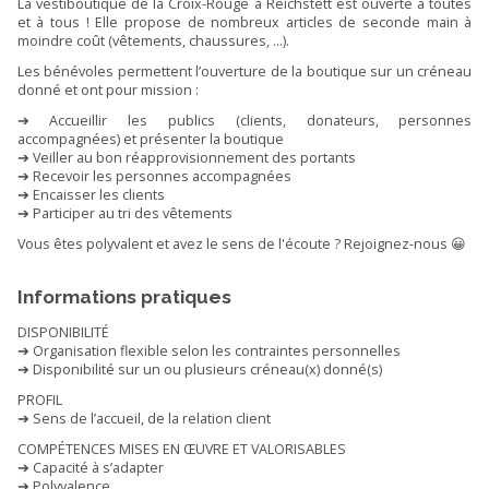
La vestiboutique de la Croix-Rouge à Reichstett est ouverte à toutes
et à tous ! Elle propose de nombreux articles de seconde main à
moindre coût (vêtements, chaussures, ...).
Les bénévoles permettent l’ouverture de la boutique sur un créneau
donné et ont pour mission :
➔ Accueillir les publics (clients, donateurs, personnes
accompagnées) et présenter la boutique
➔ Veiller au bon réapprovisionnement des portants
➔ Recevoir les personnes accompagnées
➔ Encaisser les clients
➔ Participer au tri des vêtements
Vous êtes polyvalent et avez le sens de l'écoute ? Rejoignez-nous 😀
Informations pratiques
DISPONIBILITÉ
➔ Organisation flexible selon les contraintes personnelles
➔ Disponibilité sur un ou plusieurs créneau(x) donné(s)
PROFIL
➔ Sens de l’accueil, de la relation client
COMPÉTENCES MISES EN ŒUVRE ET VALORISABLES
➔ Capacité à s’adapter
➔ Polyvalence