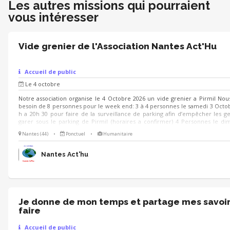
Les autres missions qui pourraient
vous intéresser
Vide grenier de l'Association Nantes Act'Hu
Accueil de public
Le 4 octobre
Notre association organise le 4 Octobre 2026 un vide grenier a Pirmil Nou
besoin de 8 personnes pour le week end: 3 à 4 personnes le samedi 3 Octo
h a 20h 30 pour faire de la surveillance de parking afin d’empêcher les g
garer sous le parking de Pirmil (horaires a confirmer) 4 Personnes le d
partir de 6 h30 afin de nous donner un coup de main lors du vide grenier : 
Nantes (44)
•
Ponctuel
•
Humanitaire
placement des exposants - Aide a la restauration - Aide au Bar - Aide a la sur
du lieu (Parking de Pirmil ) - Aide au nettoyage en fin de vide grenier
Nantes Act'hu
Je donne de mon temps et partage mes savoi
faire
Accueil de public