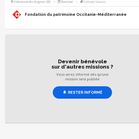
Villeneuve-lès-Avignon (30)
•
Ponctuel
•
Culture / Loisirs
échéant, animer des visites du lieu 🗓 Quand ? Les 19 et 20 septembr
formation au préalable 🌱 Pour qui ? Toute personne motivée ayant le 
participer à la valorisation du patrimoine ! (Étudiants en environnement, 
Fondation du patrimoine Occitanie-Méditerranée
tourisme, paysage, développement local).
Devenir bénévole
sur d'autres missions ?
Vous serez informé dès qu'une
mission sera publiée
RESTER INFORMÉ