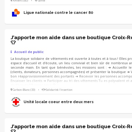
la collecte ❤Envie de s’investir au sein d’une équipe 😁Bonne humeur 💡
Amiens (80)
•
Santé
logistique Rejoignez-nous!
Ligue nationale contre le cancer 80
J’apporte mon aide dans une boutique Croix-
👕
Accueil de public
La boutique solidaire de vêtements est ouverte à toutes et à tous ! Elles p
espace d'accueil et d'écoute, un lieu convivial et bien sûr de nombreux ar
seconde main. En tant que bénévoles, tes missions sont : ➔ Accueillir le
(clients, donateurs, personnes accompagnées) et présenter la boutique ➔ V
bon réapprovisionnement des portants ➔ Recevoir les personnes accomp
Encaisser les clients ➔ Participer au tri des vêtements Tu es polyvalent et a
de l'écoute ? Rejoins-nous 😀
Carbon-Blanc (33)
•
Solidarité / Insertion
Unité locale coeur entre deux mers
J’apporte mon aide dans une boutique Croix-
👕