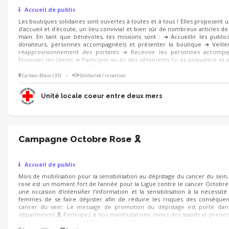
Accueil de public
Les boutiques solidaires sont ouvertes à toutes et à tous ! Elles proposent 
d'accueil et d'écoute, un lieu convivial et bien sûr de nombreux articles d
main. En tant que bénévoles, tes missions sont : ➔ Accueillir les publics 
donateurs, personnes accompagnées) et présenter la boutique ➔ Veille
réapprovisionnement des portants ➔ Recevoir les personnes accomp
Encaisser les clients ➔ Participer au tri des vêtements Tu es polyvalent et a
de l'écoute ? Rejoins-nous 😀
Carbon-Blanc (33)
•
Solidarité / Insertion
Unité locale coeur entre deux mers
Campagne Octobre Rose 🎗️
Accueil de public
Mois de mobilisation pour la sensibilisation au dépistage du cancer du sein
rose est un moment fort de l’année pour la Ligue contre le cancer Octobre
une occasion d’intensifier l’information et la sensibilisation à la nécessité
femmes de se faire dépister afin de réduire les risques des conséquen
cancer du sein. Le message de promotion du dépistage est porté dans
département.🎗️ Participez à nos manifestations, tenez des stands et prenez 
mobilisation générale ! 📢Mise en place d'actions favorisant la visibilité de l