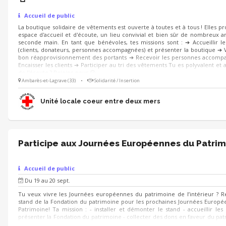
Accueil de public
La boutique solidaire de vêtements est ouverte à toutes et à tous ! Elles p
espace d'accueil et d'écoute, un lieu convivial et bien sûr de nombreux ar
seconde main. En tant que bénévoles, tes missions sont : ➔ Accueillir le
(clients, donateurs, personnes accompagnées) et présenter la boutique ➔ V
bon réapprovisionnement des portants ➔ Recevoir les personnes accomp
Encaisser les clients ➔ Participer au tri des vêtements Tu es polyvalent et a
de l'écoute ? Rejoins-nous 😀
Ambarès-et-Lagrave (33)
•
Solidarité / Insertion
Unité locale coeur entre deux mers
Participe aux Journées Européennes du Patrim
Accueil de public
Du 19 au 20 sept.
Tu veux vivre les Journées européennes du patrimoine de l’intérieur ? R
stand de la Fondation du patrimoine pour les prochaines Journées Europ
Patrimoine! Ta mission : - installer et démonter le stand - accueillir les v
présenter la Fondation du patrimoine - collecter des dons en faveur du pat
le cas échéant participer à l'exécution des animations prévues sur le stand