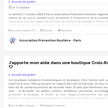
Accueil de public
Le 17 octobre
Le samedi 17 octobre 2026 à Paris, l’association Prévention Routière organis
édition de sa course solidaire pour sensibiliser à l’importance de la visibilit
vision pour tous les usagers de la route, au moment du passage à l’heure d’
évènement à la croisée du sport, de la prévention et de la conviviali
recherchons des bénévoles enthousiastes pour contribuer au bon déroul
4e arrondissement (75)
•
Ponctuel
•
Éducation
l’événement. Plusieurs missions sont proposées : - Retrait des dossards, a
orientation, vestiaires et consignes... - Animation d'un stand sur le villag
Paris - Commissariat de course, ravitaillement...
Association Prévention Routière - Paris
J’apporte mon aide dans une boutique Croix-
👕
Accueil de public
Les boutiques solidaires (Vestiboutiques et boutiques Chez Henry) sont o
toutes et à tous ! Elles proposent un espace d'accueil et d'écoute, un lieu co
bien sûr de nombreux articles de seconde main. En tant que bénévoles, tes
sont : ➔ Accueillir les publics (clients, donateurs, personnes accompa
présenter la boutique ➔ Veiller au bon réapprovisionnement des po
Recevoir les personnes accompagnées ➔ Encaisser les clients ➔ Participer a
vêtements Tu es polyvalent et as le sens de l'écoute ? Rejoins-nous 😀
Vals-les-Bains (France)
•
Solidarité / Insertion