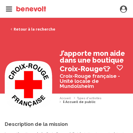
Retour à la recherche
J’apporte mon aide
dans une boutique
Croix-Rouge👕
Croix-Rouge française -
Unité locale de
Mundolsheim
Accueil
Types d'activités
Accueil de public
Description de la mission