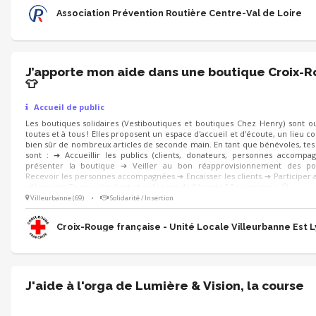
Association Prévention Routière Centre-Val de Loire
J’apporte mon aide dans une boutique Croix-
👕
Accueil de public
Les boutiques solidaires (Vestiboutiques et boutiques Chez Henry) sont o
toutes et à tous ! Elles proposent un espace d'accueil et d'écoute, un lieu co
bien sûr de nombreux articles de seconde main. En tant que bénévoles, tes
sont : ➔ Accueillir les publics (clients, donateurs, personnes accompa
présenter la boutique ➔ Veiller au bon réapprovisionnement des po
Recevoir les personnes accompagnées ➔ Encaisser les clients ➔ Participer a
vêtements Tu es polyvalent et as le sens de l'écoute ? Rejoins-nous 😀
Villeurbanne (69)
•
Solidarité / Insertion
Croix-Rouge française - Unité Locale Villeurbanne Est 
J'aide à l'orga de Lumière & Vision, la course