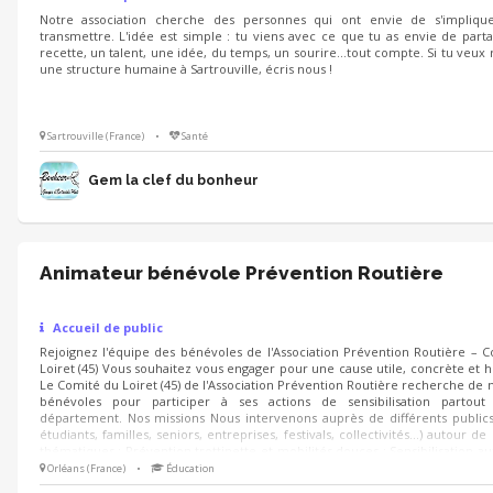
Notre association cherche des personnes qui ont envie de s'impliqu
transmettre. L'idée est simple : tu viens avec ce que tu as envie de part
recette, un talent, une idée, du temps, un sourire...tout compte. Si tu veux 
une structure humaine à Sartrouville, écris nous !
Sartrouville (France)
•
Santé
Gem la clef du bonheur
Animateur bénévole Prévention Routière
Accueil de public
Rejoignez l'équipe des bénévoles de l'Association Prévention Routière – 
Loiret (45) Vous souhaitez vous engager pour une cause utile, concrète et 
Le Comité du Loiret (45) de l'Association Prévention Routière recherche de
bénévoles pour participer à ses actions de sensibilisation partout
département. Nos missions Nous intervenons auprès de différents publics
étudiants, familles, seniors, entreprises, festivals, collectivités…) autour de
thématiques : Prévention trottinette et mobilités douces ; Sensibilisation au
liés à l'alcool et à la conduite ; Réflexes, visibilité et sécurité routière ; Parco
Orléans (France)
•
Éducation
et ateliers pédag