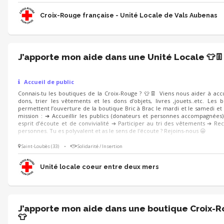
Croix-Rouge française - Unité Locale de Vals Aubenas
J’apporte mon aide dans une Unité Locale 👕👖
Accueil de public
Connais-tu les boutiques de la Croix-Rouge ? 👕👖 Viens nous aider à accue
dons, trier les vêtements et les dons d'objets, livres ,jouets..etc. Les 
permettent l’ouverture de la boutique Bric à Brac le mardi et le samedi et
mission : ➔ Accueillir les publics (donateurs et personnes accompagnées
esprit d’écoute et de convivialité ➔ Participer au tri des vêtements ➔ Rec
personnes. Tu es polyvalent et as le sens de l'écoute ? Rejoins-nous 😀
Saint-Loubès (33)
•
Solidarité / Insertion
Unité locale coeur entre deux mers
J’apporte mon aide dans une boutique Croix-
👕