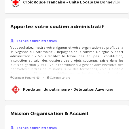
Croix Rouge Francaise - Unite Locale De Bonneville
Apportez votre soutien administratif
Tâches administratives
Vous souhaitez mettre votre rigueur et votre organisation au profit de la
sauvegarde du patrimoine ? Rejoignez-nous comme Délégué Support
administratif : - Vous facilitez le travail des équipes : constitution,
instruction et suivi des dossiers des projets soutenus, saisie dans les
outils de gestion (CRM). - Vous contribuez à la gestion administrative des
bénévoles : lettres de missions, suivi des formations, - Vous aider à
l'organisation d'évènements dédiés aux partenaires de la Fondation
(listings, invitations, suivi des réponses, etc.) - Vous apportez votre
Clermont-Ferrand (63)
•
Culture / Loisirs
soutien lors des campagnes (Noël, IFI, adhésions) et réalisez des tâches
administratives diverses (classements, courriers, mailings).
Fondation du patrimoine - Délégation Auvergne
Mission Organisation & Accueil
Tâches administratives