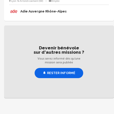
épaulant la responsable RH sur ce suivi, vous lui libérez du temps pour
Lyon 7e Arrondissement (69)
•
Emploi
l'essentiel et contribuez, à votre échelle, à l'impact de l'Adie. 👉
Planification des formations, suivi des inscriptions, reporting, etc.
Adie Auvergne Rhône-Alpes
Devenir bénévole
sur d'autres missions ?
Vous serez informé dès qu'une
mission sera publiée
RESTER INFORMÉ