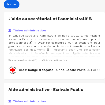
Melun
J'aide au secrétariat et l’administratif 📝
Tâches administratives
En tant que Secrétaire Administratif de notre structure, tes missions
seront : ➔ Gérer la correspondance, en assurant une réponse rapide et
professionnelle 📬. ➔ Organiser et mettre à jour les dossiers 📂 pour
garantir un accès et une récupération facile des informations. ➔ Assurer
l'archivage des documents 🗃️ importants pour une conservation
sécurisée et structurée ➔ Veiller au respect des obligations statutaires ➔
Organiser les réunions : conseil d’administration, assemblée générale
Les aspects administratifs sont indispensables à la continuation de nos
Andrézieux-Bouthéon (42)
•
Solidarité / Insertion
activités, tu seras un maillon essentiel de l’action de l’association ! Tu es
polyvalent et organisé ? Rejoins-nous ! 🙂
Croix-Rouge française - Unité Locale Porte Du Forez
Aide administrative - Écrivain Public
Tâches administratives