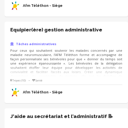
activités culturelles et permettre ainsi aux personnes de se sentir
Afm Téléthon - Siège
citoyen à part entière.
Equipier(ère) gestion administrative
Tâches administratives
Pour ceux qui souhaitent soutenir les malades concernés par une
maladie neuromusculaire, l’AFM Téléthon forme et accompagne de
façon personnalisée ses bénévoles pour que « donner du temps soit
une expérience épanouissante ». Les bénévoles de la délégation
souhaitent étoffer leur équipe pour développer les activités de
convivialité et faciliter l'accès aux loisirs. Créer une dynamique
d’ouverture, de convivialité, de partage, afin que les familles du
département se sentent accueillies par la délégation. (à travers
Troyes (10)
•
Santé
l’organisations de rencontres conviviales..) Rendre accessible des
activités culturelles et permettre ainsi aux personnes de se sentir
Afm Téléthon - Siège
citoyen à part entière.
J'aide au secrétariat et l’administratif 📝