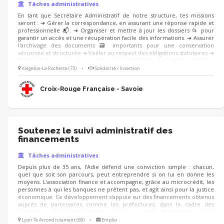
Tâches administratives
En tant que Secrétaire Administratif de notre structure, tes missions
seront : ➔ Gérer la correspondance, en assurant une réponse rapide et
professionnelle 📬. ➔ Organiser et mettre à jour les dossiers 📂 pour
garantir un accès et une récupération facile des informations. ➔ Assurer
l'archivage des documents 🗃️ importants pour une conservation
sécurisée et structurée ➔ Veiller au respect des obligations statutaires ➔
Organiser les réunions : conseil d’administration, assemblée générale
Les aspects administratifs sont indispensables à la continuation de nos
Valgelon-La Rochette (73)
•
Solidarité / Insertion
activités, tu seras un maillon essentiel de l’action de l’association ! Tu es
polyvalent et organisé ? Rejoins-nous ! 🙂
Croix-Rouge Française - Savoie
Soutenez le suivi administratif des
financements
Tâches administratives
Depuis plus de 35 ans, l'Adie défend une conviction simple : chacun,
quel que soit son parcours, peut entreprendre si on lui en donne les
moyens. L'association finance et accompagne, grâce au microcrédit, les
personnes à qui les banques ne prêtent pas, et agit ainsi pour la justice
économique. Ce développement s'appuie sur des financements obtenus
auprès de partenaires comme les préfectures, dans le cadre des
contrats de ville. Votre mission : assurer le suivi administratif de ces
conventions, notamment la saisie sur les applications spécifiques liées à
Lyon 7e Arrondissement (69)
•
Emploi