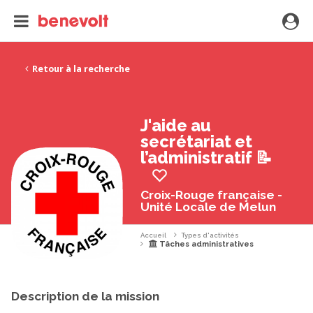
Retour à la recherche
J'aide au
secrétariat et
l’administratif 📝
Croix-Rouge française -
Unité Locale de Melun
Accueil
Types d'activités
Tâches administratives
Description de la mission