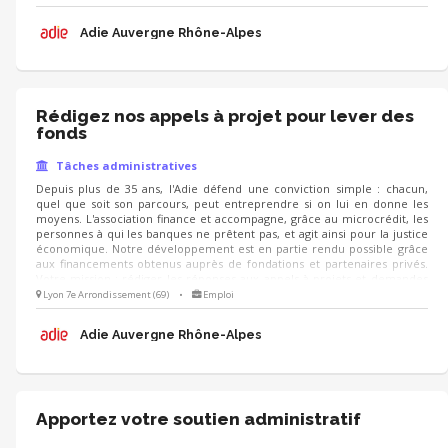
ces dispositifs, en lien avec la vie et le fonctionnement de l'association.
Adie Auvergne Rhône-Alpes
Rédigez nos appels à projet pour lever des
fonds
Tâches administratives
Depuis plus de 35 ans, l'Adie défend une conviction simple : chacun,
quel que soit son parcours, peut entreprendre si on lui en donne les
moyens. L'association finance et accompagne, grâce au microcrédit, les
personnes à qui les banques ne prêtent pas, et agit ainsi pour la justice
économique. Notre développement est en partie rendu possible grâce
aux financements obtenus auprès de fondations et partenaires privés.
Votre mission : rédiger les réponses aux appels à projets et demandes
de financement, notamment la partie description du projet.
Lyon 7e Arrondissement (69)
•
Emploi
Adie Auvergne Rhône-Alpes
Apportez votre soutien administratif