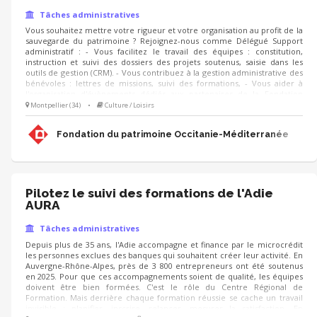
Tâches administratives
Vous souhaitez mettre votre rigueur et votre organisation au profit de la
sauvegarde du patrimoine ? Rejoignez-nous comme Délégué Support
administratif : - Vous facilitez le travail des équipes : constitution,
instruction et suivi des dossiers des projets soutenus, saisie dans les
outils de gestion (CRM). - Vous contribuez à la gestion administrative des
bénévoles : lettres de missions, suivi des formations, - Vous aider à
l'organisation d'évènements dédiés aux partenaires de la Fondation
(listings, invitations, suivi des réponses, etc.) - Vous apportez votre
Montpellier (34)
•
Culture / Loisirs
soutien lors des campagnes (Noël, IFI, adhésions) et réalisez des tâches
administratives diverses (classements, courriers, mailings).
Fondation du patrimoine Occitanie-Méditerranée
Pilotez le suivi des formations de l'Adie
AURA
Tâches administratives
Depuis plus de 35 ans, l'Adie accompagne et finance par le microcrédit
les personnes exclues des banques qui souhaitent créer leur activité. En
Auvergne-Rhône-Alpes, près de 3 800 entrepreneurs ont été soutenus
en 2025. Pour que ces accompagnements soient de qualité, les équipes
doivent être bien formées. C'est le rôle du Centre Régional de
Formation. Mais derrière chaque formation réussie se cache un travail
invisible : planifier, inscrire, relancer, mesurer la satisfaction. En