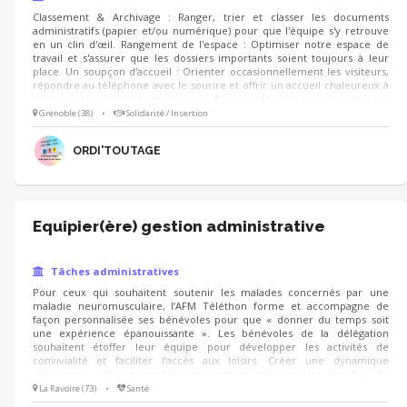
Classement & Archivage : Ranger, trier et classer les documents
administratifs (papier et/ou numérique) pour que l'équipe s'y retrouve
en un clin d'œil. Rangement de l'espace : Optimiser notre espace de
travail et s'assurer que les dossiers importants soient toujours à leur
place. Un soupçon d'accueil : Orienter occasionnellement les visiteurs,
répondre au téléphone avec le sourire et offrir un accueil chaleureux à
ceux qui franchissent notre porte. 👤 Le profil idéal : pas de diplôme
requis, juste quelques ingrédients essentiels : le sens de l'organisation
Grenoble (38)
•
Solidarité / Insertion
(et un petit côté maniaque de l'ordre, on adore ça !). de la discrétion et
de la rigueur (pour respecter la confidentialité des doc
ORDI'TOUTAGE
Equipier(ère) gestion administrative
Tâches administratives
Pour ceux qui souhaitent soutenir les malades concernés par une
maladie neuromusculaire, l’AFM Téléthon forme et accompagne de
façon personnalisée ses bénévoles pour que « donner du temps soit
une expérience épanouissante ». Les bénévoles de la délégation
souhaitent étoffer leur équipe pour développer les activités de
convivialité et faciliter l'accès aux loisirs. Créer une dynamique
d’ouverture, de convivialité, de partage, afin que les familles du
département se sentent accueillies par la délégation. (à travers
La Ravoire (73)
•
Santé
l’organisations de rencontres conviviales..) Rendre accessible des