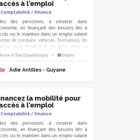
'accès à l'emploi
Comptabilité / Finance
dez des personnes à s’insérer dans
économie, en finançant des besoins liés à
accès ou le maintien dans un emploi salarié
ermis de conduire, véhicule, formation), En
ence, ou à distance et sur RDV, vous : ●
hangez avec les personnes, ● analysez la
orne-à-l'Eau (Guadeloupe)
•
Emploi
mande de prêt, ● les accompagnez dans le
ntage de leur dossier -en lien avec le
re
Adie Antilles - Guyane
nseiller référent- ● et le présentez en
mité de crédit.
inancez la mobilité pour
'accès à l'emploi
Comptabilité / Finance
dez des personnes à s’insérer dans
économie, en finançant des besoins liés à
accès ou le maintien dans un emploi salarié