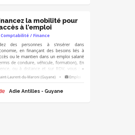
mité de crédit.
inancez la mobilité pour
'accès à l'emploi
Comptabilité / Finance
dez des personnes à s’insérer dans
économie, en finançant des besoins liés à
accès ou le maintien dans un emploi salarié
ermis de conduire, véhicule, formation), En
ence, ou à distance et sur RDV, vous : ●
hangez avec les personnes, ● analysez la
aint-Laurent-du-Maroni (Guyane)
•
Emploi
mande de prêt, ● les accompagnez dans le
ntage de leur dossier -en lien avec le
Adie Antilles - Guyane
nseiller référent- ● et le présentez en
mité de crédit.