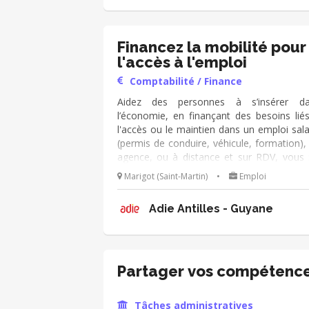
comité de crédit.
Financez la mobilité pour
l'accès à l'emploi
Comptabilité / Finance
Aidez des personnes à s’insérer d
l’économie, en finançant des besoins lié
l'accès ou le maintien dans un emploi sala
(permis de conduire, véhicule, formation),
agence, ou à distance et sur RDV, vous 
échangez avec les personnes, ● analysez
Marigot (Saint-Martin)
•
Emploi
demande de prêt, ● les accompagnez dans
montage de leur dossier -en lien avec
Adie Antilles - Guyane
conseiller référent- ● et le présentez
comité de crédit.
Partager vos compétenc
Tâches administratives