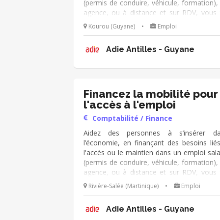
(permis de conduire, véhicule, formation),
agence, ou à distance et sur RDV, vous 
échangez avec les personnes, ● analysez
Kourou (Guyane)
•
Emploi
demande de prêt, ● les accompagnez dans
montage de leur dossier -en lien avec
Adie Antilles - Guyane
conseiller référent- ● et le présentez
comité de crédit.
Financez la mobilité pour
l'accès à l'emploi
Comptabilité / Finance
Aidez des personnes à s’insérer d
l’économie, en finançant des besoins lié
l'accès ou le maintien dans un emploi sala
(permis de conduire, véhicule, formation),
agence, ou à distance et sur RDV, vous 
échangez avec les personnes, ● analysez
Rivière-Salée (Martinique)
•
Emploi
demande de prêt, ● les accompagnez dans
montage de leur dossier -en lien avec
Adie Antilles - Guyane
conseiller référent- ● et le présentez