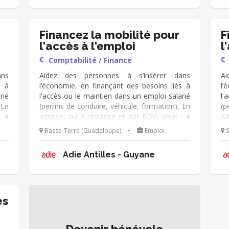
comité de crédit.
co
Financez la mobilité pour
F
l'accès à l'emploi
l
Comptabilité / Finance
ans
Aidez des personnes à s’insérer dans
Ai
s à
l’économie, en finançant des besoins liés à
l’
rié
l'accès ou le maintien dans un emploi salarié
l'
 En
(permis de conduire, véhicule, formation), En
(p
: ●
agence, ou à distance et sur RDV, vous : ●
ag
 la
échangez avec les personnes, ● analysez la
éc
Basse-Terre (Guadeloupe)
•
Emploi
S
 le
demande de prêt, ● les accompagnez dans le
de
 le
montage de leur dossier -en lien avec le
mo
Adie Antilles - Guyane
 en
conseiller référent- ● et le présentez en
co
comité de crédit.
co
es