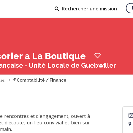
Rechercher
une mission
ésorier a La Boutique
ançaise - Unité Locale de Guebwiller
Comptabilité / Finance
tés
de rencontres et d'engagement, ouvert à
t d'écoute, un lieu convivial et bien sûr
main.