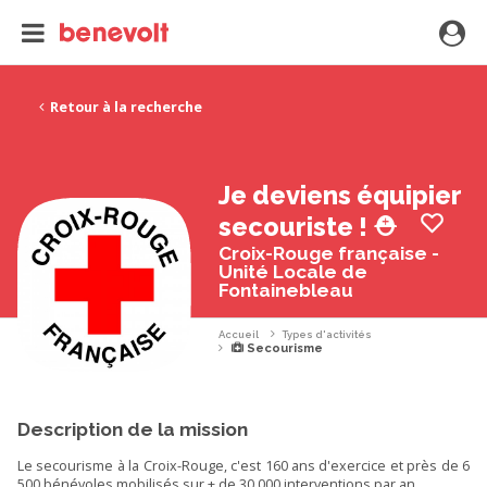
Retour à la recherche
Je deviens équipier
secouriste ! ⛑️
Croix-Rouge française -
Unité Locale de
Fontainebleau
Accueil
Types d'activités
Secourisme
Description de la mission
Le secourisme à la Croix-Rouge, c'est 160 ans d'exercice et près de 6
500 bénévoles mobilisés sur + de 30 000 interventions par an.