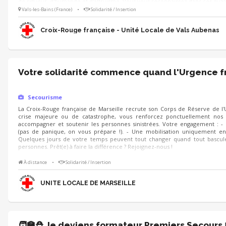
de rigueur, d'humanité et d'altruisme. Vous vous reconnaissez dans ces quali
Vals-les-Bains (France)
•
Solidarité / Insertion
Croix-Rouge française - Unité Locale de Vals Aubenas
Votre solidarité commence quand l'Urgence f
Secourisme
La Croix-Rouge française de Marseille recrute son Corps de Réserve de l'
crise majeure ou de catastrophe, vous renforcez ponctuellement nos é
accompagner et soutenir les personnes sinistrées. Votre engagement : -
(pas de panique, on vous prépare !). - Une mobilisation uniquement en
Quelques jours de votre temps peuvent tout changer quand tout bascul
personnes. Prêt(e) à faire la différence ? Rejoignez-nous !
À distance
•
Solidarité / Insertion
UNITE LOCALE DE MARSEILLE
🧑‍🏫⛑️ Je deviens formateur Premiers Secours 