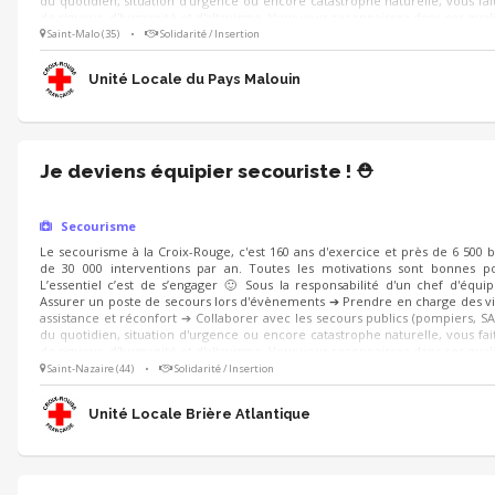
du quotidien, situation d'urgence ou encore catastrophe naturelle, vous fait
de rigueur, d'humanité et d'altruisme. Vous vous reconnaissez dans ces quali
Saint-Malo (35)
•
Solidarité / Insertion
Unité Locale du Pays Malouin
Je deviens équipier secouriste ! ⛑️
Secourisme
Le secourisme à la Croix-Rouge, c'est 160 ans d'exercice et près de 6 500 
de 30 000 interventions par an. Toutes les motivations sont bonnes po
L’essentiel c’est de s’engager 🙂 Sous la responsabilité d'un chef d'équi
Assurer un poste de secours lors d'évènements ➔ Prendre en charge des vi
assistance et réconfort ➔ Collaborer avec les secours publics (pompiers, SA
du quotidien, situation d'urgence ou encore catastrophe naturelle, vous fait
de rigueur, d'humanité et d'altruisme. Vous vous reconnaissez dans ces quali
Saint-Nazaire (44)
•
Solidarité / Insertion
Unité Locale Brière Atlantique