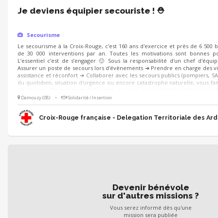
Je deviens équipier secouriste ! ⛑️
Secourisme
Le secourisme à la Croix-Rouge, c'est 160 ans d'exercice et près de 6 500 
de 30 000 interventions par an. Toutes les motivations sont bonnes po
L’essentiel c’est de s’engager 🙂 Sous la responsabilité d'un chef d'équi
Assurer un poste de secours lors d'évènements ➔ Prendre en charge des vi
assistance et réconfort ➔ Collaborer avec les secours publics (pompiers, SA
du quotidien, situation d'urgence ou encore catastrophe naturelle, vous fait
de rigueur, d'humanité et d'altruisme. Vous vous reconnaissez dans ces quali
Damouzy (08)
•
Solidarité / Insertion
Croix-Rouge française - Delegation Territoriale des Ar
Devenir bénévole
sur d'autres missions ?
Vous serez informé dès qu'une
mission sera publiée