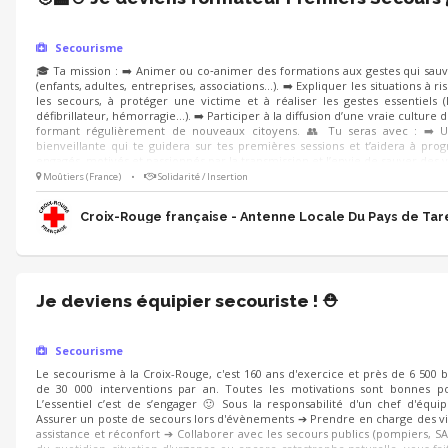
Secourisme
🎓 Ta mission : ➡️ Animer ou co‑animer des formations aux gestes qui sauv
(enfants, adultes, entreprises, associations…). ➡️ Expliquer les situations à r
les secours, à protéger une victime et à réaliser les gestes essentiels 
défibrillateur, hémorragie…). ➡️ Participer à la diffusion d’une vraie culture 
formant régulièrement de nouveaux citoyens. 👥 Tu seras avec : ➡️ 
bienveillante qui te guidera sur tes premières sessions et t’aidera à pro
engagés, motivés et passionnés par la transmission et l’envie de sauver des v
Moûtiers (France)
•
Solidarité / Insertion
Croix-Rouge française - Antenne Locale Du Pays de Tar
Je deviens équipier secouriste ! ⛑️
Secourisme
Le secourisme à la Croix-Rouge, c'est 160 ans d'exercice et près de 6 500 
de 30 000 interventions par an. Toutes les motivations sont bonnes po
L’essentiel c’est de s’engager 🙂 Sous la responsabilité d'un chef d'équi
Assurer un poste de secours lors d'évènements ➔ Prendre en charge des vi
assistance et réconfort ➔ Collaborer avec les secours publics (pompiers, SA