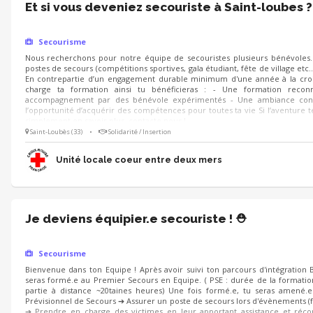
Et si vous deveniez secouriste à Saint-loubes ?
Secourisme
Nous recherchons pour notre équipe de secouristes plusieurs bénévoles. 
postes de secours (compétitions sportives, gala étudiant, fête de village etc…)
En contrepartie d’un engagement durable minimum d'une année à la cro
charge ta formation ainsi tu bénéficieras : - Une formation rec
accompagnement par des bénévole expérimentés - Une ambiance conviv
l’opportunité d’acquérir des compétences pour toutes ta vie Si l’aventure te
simplement en savoir plus, contacte nous !
Saint-Loubès (33)
•
Solidarité / Insertion
Unité locale coeur entre deux mers
Je deviens équipier.e secouriste ! ⛑️
Secourisme
Bienvenue dans ton Equipe ! Après avoir suivi ton parcours d'intégration 
seras formé.e au Premier Secours en Equipe. ( PSE : durée de la formation
partie à distance ~20taines heures) Une fois formé.e, tu seras amené.e à
Prévisionnel de Secours ➔ Assurer un poste de secours lors d'évènements (festi
➔ Prendre en charge des victimes en leur apportant assistance et réc