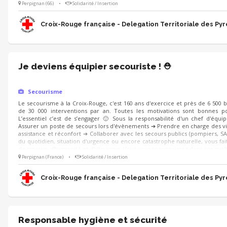
Perpignan (66)
•
Solidarité / Insertion
Croix-Rouge française - Delegation Territoriale des Py
Je deviens équipier secouriste ! ⛑️
Secourisme
Le secourisme à la Croix-Rouge, c'est 160 ans d'exercice et près de 6 500 
de 30 000 interventions par an. Toutes les motivations sont bonnes po
L’essentiel c’est de s’engager 🙂 Sous la responsabilité d'un chef d'équi
Assurer un poste de secours lors d'évènements ➔ Prendre en charge des vi
assistance et réconfort ➔ Collaborer avec les secours publics (pompiers, SA
du quotidien, situation d'urgence ou encore catastrophe naturelle, vous fait
de rigueur, d'humanité et d'altruisme. Vous vous reconnaissez dans ces quali
Perpignan (France)
•
Solidarité / Insertion
Croix-Rouge française - Delegation Territoriale des Py
Responsable hygiène et sécurité