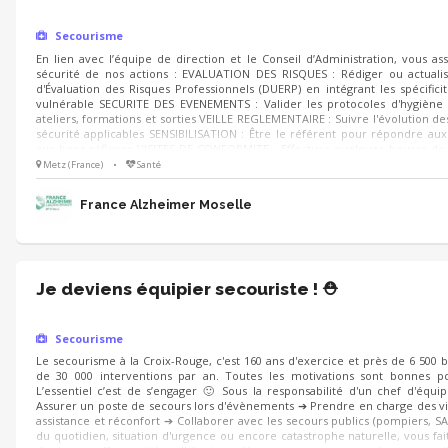
Secourisme
En lien avec l’équipe de direction et le Conseil d’Administration, vous as
sécurité de nos actions : EVALUATION DES RISQUES : Rédiger ou actual
d'Évaluation des Risques Professionnels (DUERP) en intégrant les spécificit
vulnérable SECURITE DES EVENEMENTS : Valider les protocoles d'hygiène
ateliers, formations et sorties VEILLE REGLEMENTAIRE : Suivre l'évolution de
sécurité applicables SENSIBILISATION : Être le référent pour répondre aux 
aux bons réflexes VISITES DE CONFORMITE : Effectuer quelques heures d
nous auditer
Metz (France)
•
Santé
France Alzheimer Moselle
Je deviens équipier secouriste ! ⛑️
Secourisme
Le secourisme à la Croix-Rouge, c'est 160 ans d'exercice et près de 6 500 
de 30 000 interventions par an. Toutes les motivations sont bonnes po
L’essentiel c’est de s’engager 🙂 Sous la responsabilité d'un chef d'équi
Assurer un poste de secours lors d'évènements ➔ Prendre en charge des vi
assistance et réconfort ➔ Collaborer avec les secours publics (pompiers, SA
du quotidien, situation d'urgence ou encore catastrophe naturelle, vous fait