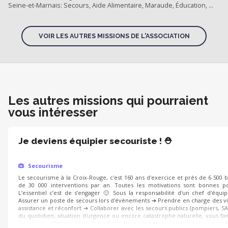
Seine-et-Marnais: Secours, Aide Alimentaire, Maraude, Éducation, ...
VOIR LES AUTRES MISSIONS DE L'ASSOCIATION
Les autres missions qui pourraient
vous intéresser
Je deviens équipier secouriste ! ⛑️
Secourisme
Le secourisme à la Croix-Rouge, c'est 160 ans d'exercice et près de 6 500 
de 30 000 interventions par an. Toutes les motivations sont bonnes po
L’essentiel c’est de s’engager 🙂 Sous la responsabilité d'un chef d'équi
Assurer un poste de secours lors d'évènements ➔ Prendre en charge des vi
assistance et réconfort ➔ Collaborer avec les secours publics (pompiers, SA
du quotidien, situation d'urgence ou encore catastrophe naturelle, vous fait
de rigueur, d'humanité et d'altruisme. Vous vous reconnaissez dans ces quali