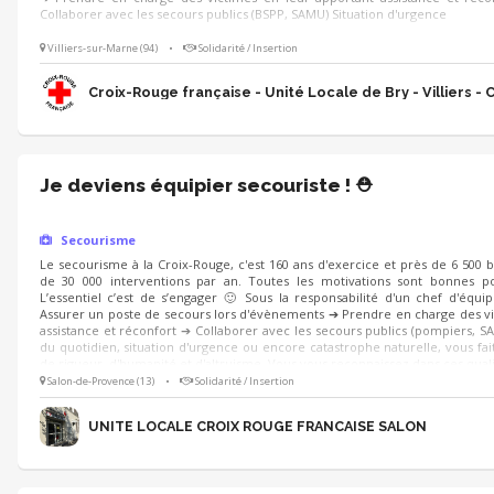
Collaborer avec les secours publics (BSPP, SAMU) Situation d'urgence
Villiers-sur-Marne (94)
•
Solidarité / Insertion
Croix-Rouge française - Unité Locale de Bry - Villiers - 
Je deviens équipier secouriste ! ⛑️
Secourisme
Le secourisme à la Croix-Rouge, c'est 160 ans d'exercice et près de 6 500 
de 30 000 interventions par an. Toutes les motivations sont bonnes po
L’essentiel c’est de s’engager 🙂 Sous la responsabilité d'un chef d'équi
Assurer un poste de secours lors d'évènements ➔ Prendre en charge des vi
assistance et réconfort ➔ Collaborer avec les secours publics (pompiers, SA
du quotidien, situation d'urgence ou encore catastrophe naturelle, vous fait
de rigueur, d'humanité et d'altruisme. Vous vous reconnaissez dans ces quali
Salon-de-Provence (13)
•
Solidarité / Insertion
UNITE LOCALE CROIX ROUGE FRANCAISE SALON