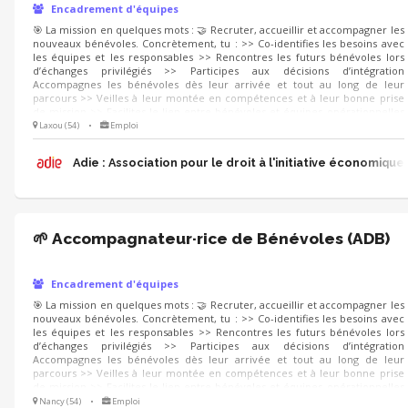
Encadrement d'équipes
🎯 La mission en quelques mots : 🤝 Recruter, accueillir et accompagner les
nouveaux bénévoles. Concrètement, tu : >> Co-identifies les besoins avec
les équipes et les responsables >> Rencontres les futurs bénévoles lors
d’échanges privilégiés >> Participes aux décisions d’intégration
Accompagnes les bénévoles dès leur arrivée et tout au long de leur
parcours >> Veilles à leur montée en compétences et à leur bonne prise
de mission >> Facilites le lien entre bénévoles et équipes opérationnelles
En conclusion : 👉 Tu fais en sorte que chacun se sente à sa place, utile et
Laxou (54)
•
Emploi
reconnu.
Adie : Association pour le droit à l'initiative économique
🌱 Accompagnateur·rice de Bénévoles (ADB)
Encadrement d'équipes
🎯 La mission en quelques mots : 🤝 Recruter, accueillir et accompagner les
nouveaux bénévoles. Concrètement, tu : >> Co-identifies les besoins avec
les équipes et les responsables >> Rencontres les futurs bénévoles lors
d’échanges privilégiés >> Participes aux décisions d’intégration
Accompagnes les bénévoles dès leur arrivée et tout au long de leur
parcours >> Veilles à leur montée en compétences et à leur bonne prise
de mission >> Facilites le lien entre bénévoles et équipes opérationnelles
En conclusion : 👉 Tu fais en sorte que chacun se sente à sa place, utile et
Nancy (54)
•
Emploi