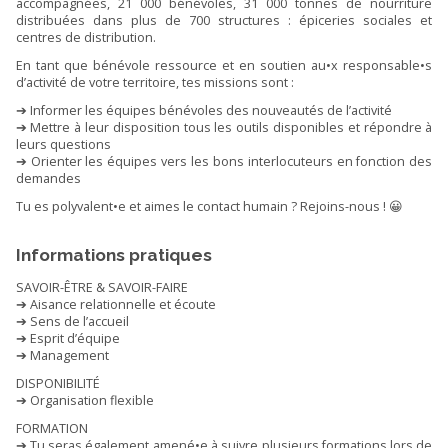
accompagnées, 21 000 bénévoles, 31 000 tonnes de nourriture
distribuées dans plus de 700 structures : épiceries sociales et
centres de distribution.
En tant que bénévole ressource et en soutien au•x responsable•s
d’activité de votre territoire, tes missions sont :
➔ Informer les équipes bénévoles des nouveautés de l’activité
➔ Mettre à leur disposition tous les outils disponibles et répondre à
leurs questions
➔ Orienter les équipes vers les bons interlocuteurs en fonction des
demandes
Tu es polyvalent•e et aimes le contact humain ? Rejoins-nous ! 😀
Informations pratiques
SAVOIR-ÊTRE & SAVOIR-FAIRE
➔ Aisance relationnelle et écoute
➔ Sens de l’accueil
➔ Esprit d’équipe
➔ Management
DISPONIBILITÉ
➔ Organisation flexible
FORMATION
➔ Tu seras également amené•e à suivre plusieurs formations lors de