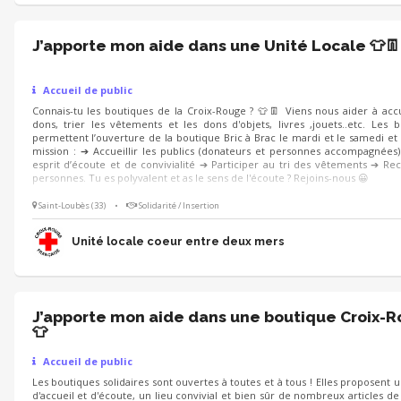
J’apporte mon aide dans une Unité Locale 👕👖
Accueil de public
Connais-tu les boutiques de la Croix-Rouge ? 👕👖 Viens nous aider à accue
dons, trier les vêtements et les dons d'objets, livres ,jouets..etc. Les 
permettent l’ouverture de la boutique Bric à Brac le mardi et le samedi et
mission : ➔ Accueillir les publics (donateurs et personnes accompagnées
esprit d’écoute et de convivialité ➔ Participer au tri des vêtements ➔ Rec
personnes. Tu es polyvalent et as le sens de l'écoute ? Rejoins-nous 😀
Saint-Loubès (33)
•
Solidarité / Insertion
Unité locale coeur entre deux mers
J’apporte mon aide dans une boutique Croix-
👕
Accueil de public
Les boutiques solidaires sont ouvertes à toutes et à tous ! Elles proposent 
d'accueil et d'écoute, un lieu convivial et bien sûr de nombreux articles d