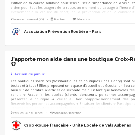
édition de sa course solidaire pour sensibiliser à l’importance de la visibilit
vision pour tous les usagers de la route, au moment du passage à l’heure d’
évènement à la croisée du sport, de la prévention et de la conviviali
recherchons des bénévoles enthousiastes pour contribuer au bon déroul
4e arrondissement (75)
•
Ponctuel
•
Éducation
l’événement. Plusieurs missions sont proposées : - Retrait des dossards, a
orientation, vestiaires et consignes... - Animation d'un stand sur le villag
Paris - Commissariat de course, ravitaillement...
Association Prévention Routière - Paris
J’apporte mon aide dans une boutique Croix-
👕
Accueil de public
Les boutiques solidaires (Vestiboutiques et boutiques Chez Henry) sont o
toutes et à tous ! Elles proposent un espace d'accueil et d'écoute, un lieu co
bien sûr de nombreux articles de seconde main. En tant que bénévoles, tes
sont : ➔ Accueillir les publics (clients, donateurs, personnes accompa
présenter la boutique ➔ Veiller au bon réapprovisionnement des po
Recevoir les personnes accompagnées ➔ Encaisser les clients ➔ Participer a
vêtements Tu es polyvalent et as le sens de l'écoute ? Rejoins-nous 😀
Vals-les-Bains (France)
•
Solidarité / Insertion
Croix-Rouge française - Unité Locale de Vals Aubenas