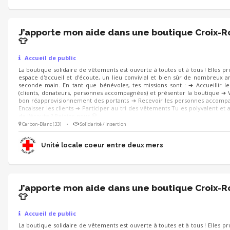
J’apporte mon aide dans une boutique Croix-
👕
Accueil de public
La boutique solidaire de vêtements est ouverte à toutes et à tous ! Elles p
espace d'accueil et d'écoute, un lieu convivial et bien sûr de nombreux ar
seconde main. En tant que bénévoles, tes missions sont : ➔ Accueillir le
(clients, donateurs, personnes accompagnées) et présenter la boutique ➔ V
bon réapprovisionnement des portants ➔ Recevoir les personnes accomp
Encaisser les clients ➔ Participer au tri des vêtements Tu es polyvalent et a
de l'écoute ? Rejoins-nous 😀
Carbon-Blanc (33)
•
Solidarité / Insertion
Unité locale coeur entre deux mers
J’apporte mon aide dans une boutique Croix-
👕
Accueil de public
La boutique solidaire de vêtements est ouverte à toutes et à tous ! Elles p