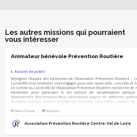
Les autres missions qui pourraient
vous intéresser
Animateur bénévole Prévention Routière
Accueil de public
Rejoignez l'équipe des bénévoles de l'Association Prévention Routière – 
Loiret (45) Vous souhaitez vous engager pour une cause utile, concrète et 
Le Comité du Loiret (45) de l'Association Prévention Routière recherche de
bénévoles pour participer à ses actions de sensibilisation partout
département. Nos missions Nous intervenons auprès de différents publics
étudiants, familles, seniors, entreprises, festivals, collectivités…) autour de
thématiques : Prévention trottinette et mobilités douces ; Sensibilisation au
liés à l'alcool et à la conduite ; Réflexes, visibilité et sécurité routière ; Parco
Orléans (France)
•
Éducation
et ateliers pédag
Association Prévention Routière Centre-Val de Loire