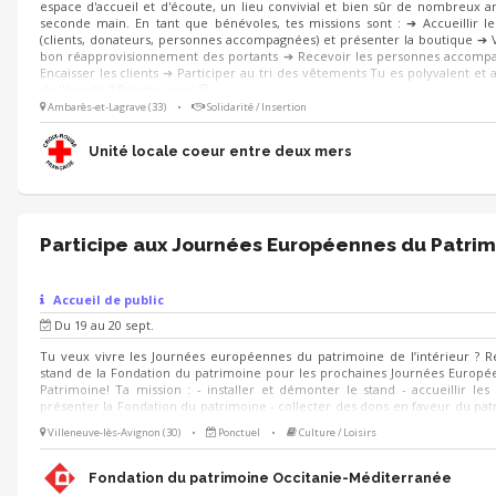
espace d'accueil et d'écoute, un lieu convivial et bien sûr de nombreux ar
seconde main. En tant que bénévoles, tes missions sont : ➔ Accueillir le
(clients, donateurs, personnes accompagnées) et présenter la boutique ➔ V
bon réapprovisionnement des portants ➔ Recevoir les personnes accomp
Encaisser les clients ➔ Participer au tri des vêtements Tu es polyvalent et a
de l'écoute ? Rejoins-nous 😀
Ambarès-et-Lagrave (33)
•
Solidarité / Insertion
Unité locale coeur entre deux mers
Participe aux Journées Européennes du Patrim
Accueil de public
Du 19 au 20 sept.
Tu veux vivre les Journées européennes du patrimoine de l’intérieur ? R
stand de la Fondation du patrimoine pour les prochaines Journées Europ
Patrimoine! Ta mission : - installer et démonter le stand - accueillir les v
présenter la Fondation du patrimoine - collecter des dons en faveur du pat
le cas échéant participer à l'exécution des animations prévues sur le stand
Villeneuve-lès-Avignon (30)
•
Ponctuel
•
Culture / Loisirs
échéant, animer des visites du lieu 🗓 Quand ? Les 19 et 20 septembr
formation au préalable 🌱 Pour qui ? Toute personne motivée ayant le 
participer à la valorisation du patrimoine ! (Étudiants en environnement, 
Fondation du patrimoine Occitanie-Méditerranée
tourisme, paysage, développement local).