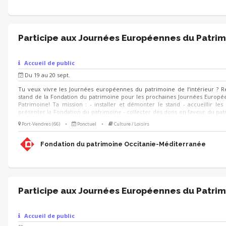
Participe aux Journées Européennes du Patrim
Accueil de public
Du 19 au 20 sept.
Tu veux vivre les Journées européennes du patrimoine de l’intérieur ? R
stand de la Fondation du patrimoine pour les prochaines Journées Europ
Patrimoine! Ta mission : - installer et démonter le stand - accueillir les v
présenter la Fondation du patrimoine - collecter des dons en faveur du pat
le cas échéant participer à l'exécution des animations prévues sur le stand
Port-Vendres (66)
•
Ponctuel
•
Culture / Loisirs
échéant, animer des visites du lieu 🗓 Quand ? Les 19 et 20 septembr
formation au préalable 🌱 Pour qui ? Toute personne motivée ayant le 
participer à la valorisation du patrimoine ! (Étudiants en environnement, 
Fondation du patrimoine Occitanie-Méditerranée
tourisme, paysage, développement local).
Participe aux Journées Européennes du Patrim
Accueil de public