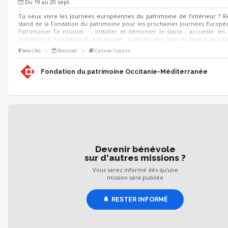
Du 19 au 20 sept.
Tu veux vivre les Journées européennes du patrimoine de l’intérieur ? R
stand de la Fondation du patrimoine pour les prochaines Journées Europ
Patrimoine! Ta mission : - installer et démonter le stand - accueillir les v
présenter la Fondation du patrimoine - collecter des dons en faveur du pat
le cas échéant participer à l'exécution des animations prévues sur le stand
Sète (34)
•
Ponctuel
•
Culture / Loisirs
échéant, animer des visites du lieu 🗓 Quand ? Les 19 et 20 septembr
formation au préalable 🌱 Pour qui ? Toute personne motivée ayant le 
participer à la valorisation du patrimoine ! (Étudiants en environnement, 
Fondation du patrimoine Occitanie-Méditerranée
tourisme, paysage, développement local).
Devenir bénévole
sur d'autres missions ?
Vous serez informé dès qu'une
mission sera publiée
RESTER INFORMÉ