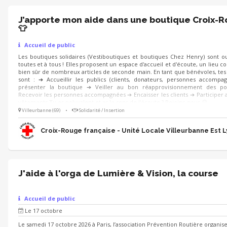
J’apporte mon aide dans une boutique Croix-
👕
Accueil de public
Les boutiques solidaires (Vestiboutiques et boutiques Chez Henry) sont o
toutes et à tous ! Elles proposent un espace d'accueil et d'écoute, un lieu co
bien sûr de nombreux articles de seconde main. En tant que bénévoles, tes
sont : ➔ Accueillir les publics (clients, donateurs, personnes accompa
présenter la boutique ➔ Veiller au bon réapprovisionnement des po
Recevoir les personnes accompagnées ➔ Encaisser les clients ➔ Participer a
vêtements Tu es polyvalent et as le sens de l'écoute ? Rejoins-nous 😀
Villeurbanne (69)
•
Solidarité / Insertion
Croix-Rouge française - Unité Locale Villeurbanne Est 
J'aide à l'orga de Lumière & Vision, la course
Accueil de public
Le 17 octobre
Le samedi 17 octobre 2026 à Paris, l’association Prévention Routière organis