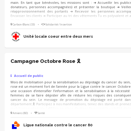
main. En tant que bénévoles, tes missions sont : ➔ Accueillir les publics 
donateurs, personnes accompagnées) et présenter la boutique ➔ Veille
réapprovisionnement des portants ➔ Recevoir les personnes accomp
Encaisser les clients ➔ Participer au tri des vêtements Tu es polyvalent et a
de l'écoute ? Rejoins-nous 😀
Carbon-Blanc (33)
•
Solidarité / Insertion
Unité locale coeur entre deux mers
Campagne Octobre Rose 🎗️
Accueil de public
Mois de mobilisation pour la sensibilisation au dépistage du cancer du sein
rose est un moment fort de l’année pour la Ligue contre le cancer Octobre
une occasion d’intensifier l’information et la sensibilisation à la nécessité
femmes de se faire dépister afin de réduire les risques des conséquen
cancer du sein. Le message de promotion du dépistage est porté dans
département.🎗️ Participez à nos manifestations, tenez des stands et prenez 
mobilisation générale ! 📢Mise en place d'actions favorisant la visibilité de l
la collecte ❤Envie de s’investir au sein d’une équipe 😁Bonne humeur 💡
Amiens (80)
•
Santé
logistique Rejoignez-nous!
Ligue nationale contre le cancer 80