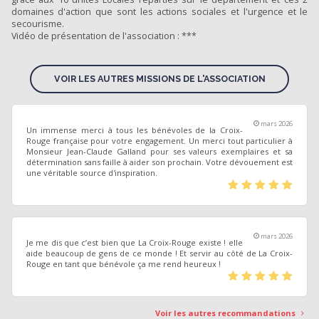
domaines d'action que sont les actions sociales et l'urgence et le
secourisme.
Vidéo de présentation de l'association : ***
VOIR LES AUTRES MISSIONS DE L'ASSOCIATION
mars 2026
Un immense merci à tous les bénévoles de la Croix-
Rouge française pour votre engagement. Un merci tout particulier à
Monsieur Jean-Claude Galland pour ses valeurs exemplaires et sa
détermination sans faille à aider son prochain. Votre dévouement est
une véritable source d'inspiration.
(*)
(*)
(*)
(*)
(*)
mars 2026
Je me dis que c’est bien que La Croix-Rouge existe ! elle
aide beaucoup de gens de ce monde ! Et servir au côté de La Croix-
Rouge en tant que bénévole ça me rend heureux !
(*)
(*)
(*)
(*)
(*)
Voir les autres recommandations