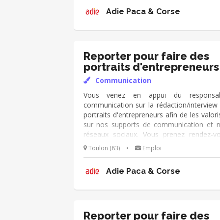
s'adapte à vos disponibilités (idéalem
Adie Paca & Corse
quelques heures par mois)
Reporter pour faire des
portraits d'entrepreneurs
Communication
Vous venez en appui du responsab
communication sur la rédaction/interview
portraits d'entrepreneurs afin de les valori
sur nos supports de communication et 
réseaux sociaux. Vous prenez rendez-v
avec des clients, les interviewez, prenez 
Toulon (83)
•
Emploi
photos, rédigez des portraits. Mission 
s'adapte à vos disponibilités (idéalem
Adie Paca & Corse
quelques heures par mois)
Reporter pour faire des