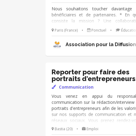
Nous souhaitons toucher davantage
bénéficiaires et de partenaires. * En q
consiste la mission ? Une collaborat
bénévole en deux temps pour co-constru
Paris (France)
•
Ponctuel
•
Éducati
une stratégie de communication globale 
Un échange préparatoire de 15 min
Association pour la Diffusi
Découvrez ou redécouvrez ADIFLOR, 
projets et ses enjeux de visibilité. -
échange principal de 1h30 : Restituez vo
analyse et échangez sur des pist
d’amélioration. * Ce que vous apportere
Reporter pour faire des
Votre regard neuf, votre expérience et vo
portraits d'entrepreneurs
créativité pour aider ADIFLOR à mi
Communication
communiquer. Ensemble, faisons rayon
ADIFLOR.
Vous venez en appui du responsab
communication sur la rédaction/interview
portraits d'entrepreneurs afin de les valori
sur nos supports de communication et 
réseaux sociaux. Vous prenez rendez-v
avec des clients, les interviewez, prenez 
Bastia (20)
•
Emploi
photos, rédigez des portraits. Mission 