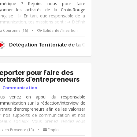
umérique ? Rejoins nous pour faire
yonner les activités de la Croix-Rouge
ançaise ! ✨ En tant que responsable de la
mmunication, tes missions sont : ➔ Définir
 stratégie de communication du territoire
a Couronne (16)
•
Solidarité / Insertion
 lien avec les équipes ➔ Animer les réseaux
ociaux ➔ Créer des supports de
Revues - ADIFLOR
Délégation Territoriale de la Charente
mmunication en fonction des besoins
événements, activités…) Tu as des
mpétences particulières ? Photographe ?
lations presse ? Ou tu souhaites les
velopper ? Tout est possible ! Pour cette
eporter pour faire des
ssion, viens avec ta motivation, ta
ortraits d'entrepreneurs
éativité et ton dynamisme ! 😊
Communication
ous venez en appui du responsable
mmunication sur la rédaction/interview de
rtraits d'entrepreneurs afin de les valoriser
r nos supports de communication et nos
seaux sociaux. Vous prenez rendez-vous
ec des clients, les interviewez, prenez des
ix-en-Provence (13)
•
Emploi
otos, rédigez des portraits. Mission qui