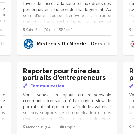
faveur de l'accès à la santé et aux droits des
n
 de
personnes en situation de mal-logement. Au
ra
uoi
sein d'une équipe bénévole et salariée
fr
ion
engagée, nous recherchons de nouveaux
co
ire
talents pour la réalisation de vidéos et le
la
on
Saint-Paul (97)
•
Santé
L
: -
montage. Le projet vise à récolter le
en
 :
témoignage de personnes en précarité de
s
on Internationale Francophone de Livres, Ouvrages et 
Médecins Du Monde - Océan Indien
ses
logement (sans domicile, habitat insalubre, ...)
co
 Un
pour recueillir leur vécu et l'impact de leurs
(
tre
conditions de vie sur la santé. C'est un super
co
es
projet porté avec d'autres partenaires et
Re
z :
pour lequel des personnes sont déjà prêtes à
dé
Reporter pour faire des
R
tre
témoigner. Il nous manque juste vos
mi
portraits d'entrepreneurs
p
eux
compétences pour la prise d'images, de
cr
Communication
ner
sons, voire pour le montage ! Faites-nous
signe !
le
Vous venez en appui du responsable
V
 de
communication sur la rédaction/interview de
co
ser
portraits d'entrepreneurs afin de les valoriser
po
nos
sur nos supports de communication et nos
su
ous
réseaux sociaux. Vous prenez rendez-vous
ré
des
avec des clients, les interviewez, prenez des
av
Manosque (04)
•
Emploi
A
qui
photos, rédigez des portraits. Mission qui
ph