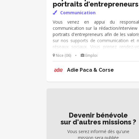
portraits d'entrepreneurs
Communication
Vous venez en appui du responsab
communication sur la rédaction/interview
portraits d'entrepreneurs afin de les valori
sur nos supports de communication et 
réseaux sociaux. Vous prenez rendez-v
avec des clients, les interviewez, prenez 
Nice (06)
•
Emploi
photos, rédigez des portraits. Mission 
s'adapte à vos disponibilités (idéalem
Adie Paca & Corse
quelques heures par mois)
Devenir bénévole
sur d'autres missions ?
Vous serez informé dès qu'une
mission sera publiée