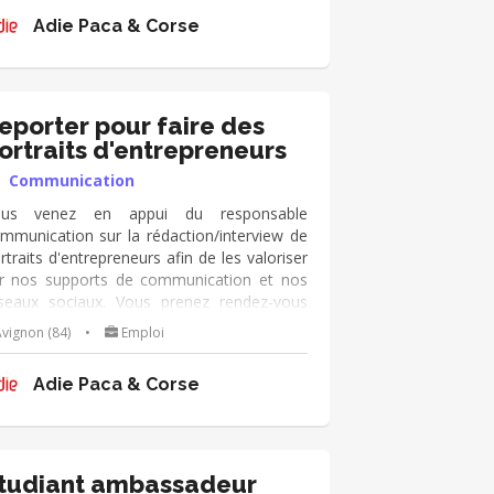
adapte à vos disponibilités (idéalement
Adie Paca & Corse
elques heures par mois)
eporter pour faire des
ortraits d'entrepreneurs
Communication
ous venez en appui du responsable
mmunication sur la rédaction/interview de
rtraits d'entrepreneurs afin de les valoriser
r nos supports de communication et nos
seaux sociaux. Vous prenez rendez-vous
ec des clients, les interviewez, prenez des
vignon (84)
•
Emploi
otos, rédigez des portraits. Mission qui
adapte à vos disponibilités (idéalement
Adie Paca & Corse
elques heures par mois)
tudiant ambassadeur