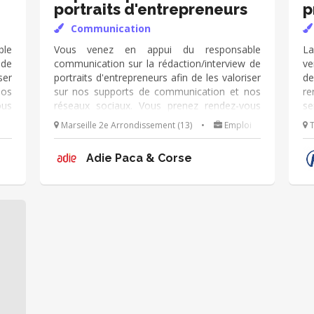
portraits d'entrepreneurs
p
Communication
le
Vous venez en appui du responsable
La
 de
communication sur la rédaction/interview de
ve
ser
portraits d'entrepreneurs afin de les valoriser
de
nos
sur nos supports de communication et nos
r
ous
réseaux sociaux. Vous prenez rendez-vous
se
des
avec des clients, les interviewez, prenez des
al
Marseille 2e Arrondissement (13)
•
Emploi
T
qui
photos, rédigez des portraits. Mission qui
vi
ent
s'adapte à vos disponibilités (idéalement
l'
Adie Paca & Corse
quelques heures par mois)
de
pr