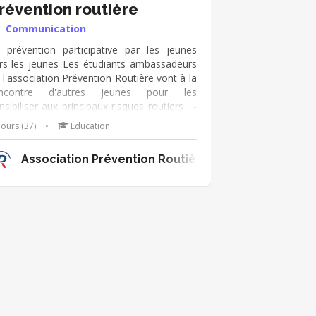
révention routière
Communication
 prévention participative par les jeunes
rs les jeunes Les étudiants ambassadeurs
 l'association Prévention Routière vont à la
encontre d'autres jeunes pour les
nsibiliser aux principaux risques routiers : -
cool et conduite - vitesse - téléphone -
ours (37)
•
Éducation
sibilité -... Grâce aux outils clés en main de
association et à son soutien, ils disposent
Association Prévention Routière Centre-Val de Loi
 nombreux outils pour réussir dans leur
ojet.