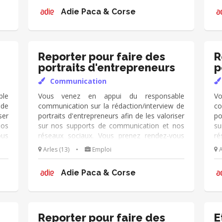
ent
s'adapte à vos disponibilités (idéalement
s'
Adie Paca & Corse
quelques heures par mois)
qu
Reporter pour faire des
R
portraits d'entrepreneurs
p
Communication
le
Vous venez en appui du responsable
V
 de
communication sur la rédaction/interview de
co
ser
portraits d'entrepreneurs afin de les valoriser
po
nos
sur nos supports de communication et nos
su
ous
réseaux sociaux. Vous prenez rendez-vous
ré
des
avec des clients, les interviewez, prenez des
av
Arles (13)
•
Emploi
A
qui
photos, rédigez des portraits. Mission qui
ph
ent
s'adapte à vos disponibilités (idéalement
s'
Adie Paca & Corse
quelques heures par mois)
qu
Reporter pour faire des
E