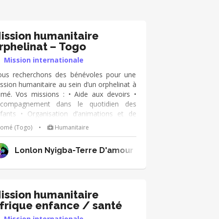
ission humanitaire
rphelinat – Togo
Mission internationale
us recherchons des bénévoles pour une
ssion humanitaire au sein d’un orphelinat à
mé. Vos missions : • Aide aux devoirs •
compagnement dans le quotidien des
fants • Organisation d’animations et de
ux • Ateliers créatifs et projections de films
Lomé (Togo)
•
Humanitaire
 matin, vous intervenez à l’orphelinat.
après-midi, les activités se poursuivent à la
Lonlon Nyigba-Terre D'amour
ison de quartier. Aimer les enfants Être
éatif Sens du partage et de l’adaptation Les
issions se font en binôme avec des
névoles locaux
ission humanitaire
frique enfance / santé
Mission internationale