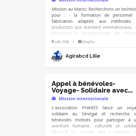
Mission au Maroc Recherchons un technic
pour : - la formation de personnel
fabrication adaptée aux méthodes 
production aux standard internationaux, -
formation à l'établissement de formu
relatives aux demandes de clients, - la m
Lille (59)
•
Emploi
en place des procédures de démarrage
d'arrêt sur les machines de production. Du
Agirabcd Lille
souhaitée 6 mois mais envisageable e
sessions de 3 mois,
Appel à bénévoles-
Voyage- Solidaire avec
PHARES
Mission internationale
L'association PHARES lance un voy
solidaire au Sénégal et recherche 
bénévoles motivés pour participer à 
aventure humaine, culturelle et solidai
Objectif: Ce voyage vise à soutenir 