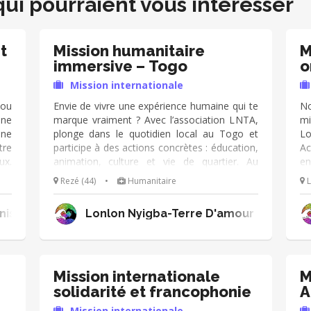
qui pourraient vous intéresser
t
Mission humanitaire
M
immersive – Togo
o
Mission internationale
/ou
Envie de vivre une expérience humaine qui te
No
une
marque vraiment ? Avec l’association LNTA,
mi
une
plonge dans le quotidien local au Togo et
Lo
tre
participe à des actions concrètes : éducation,
Ac
ux.
animation, culture et vie de quartier. Au
en
des
programme : • Moments avec les enfants
je
Rezé (44)
•
Humanitaire
nes
(jeux, échanges, soutien scolaire) • Ateliers
Le
ent
créatifs et animations • Participation à la vie
L’
inistère
Lonlon Nyigba-Terre D'amour
des
de la maison de quartier Ici, tu ne viens pas
ma
“aider de loin”, tu partages, tu crées du lien,
cr
tu vis une vraie immersion. 🔹 Profil
m
recherché - Ouvert(e) d’esprit - Aimer le
bé
contact humain - Envie de s’impliquer Pas
Mission internationale
M
besoin d’expérience, juste de la motivation
solidarité et francophonie
A
Mission internationale