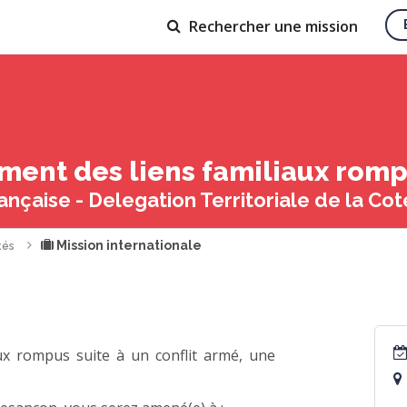
Rechercher
une mission
ment des liens familiaux rom
nçaise - Delegation Territoriale de la Cot
Mission internationale
tés
aux rompus suite à un conflit armé, une