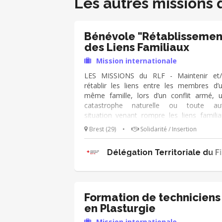
Les autres missions 
Bénévole "Rétablissemen
des Liens Familiaux
Mission internationale
LES MISSIONS du RLF - Maintenir et
rétablir les liens entre les membres d’
même famille, lors d’un conflit armé, 
catastrophe naturelle ou toute au
situation venant rompre les liens familia
Les MISSIONS du bénévole - Faire 
Brest (29)
•
Solidarité / Insertion
entretiens en binôme avec les person
recherchant leurs proches - enregistrem
Délégation Territoriale du F
du dossier en informatique et suivi 
dossiers
Formation de techniciens
en Plasturgie
Mission internationale