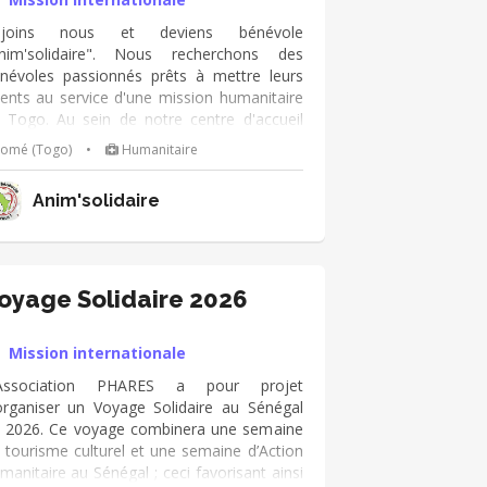
ejoins nous et deviens bénévole
nim'solidaire". Nous recherchons des
névoles passionnés prêts à mettre leurs
lents au service d'une mission humanitaire
 Togo. Au sein de notre centre d'accueil
ur enfants orphelins, du rue ou en
Lomé (Togo)
•
Humanitaire
tuation de handicap, vous pourrez faire du
utien scolaire, de l’animation socio-
Anim'solidaire
ucative, de l'alphabétisation des femmes,
 l'accompagnement à la santé ou encore
rer un potager solidaire. Si vous adorez les
fants et que cette aventure enrichissante
us intéresse, pas besoin d’être un expert
oyage Solidaire 2026
 d’avoir un projet défini, c’est avant tout
e question d’envie. Seul.e ou à plusieurs,
Mission internationale
us serez accompagné.e.s dans votre
marche.
’Association PHARES a pour projet
organiser un Voyage Solidaire au Sénégal
 2026. Ce voyage combinera une semaine
 tourisme culturel et une semaine d’Action
manitaire au Sénégal ; ceci favorisant ainsi