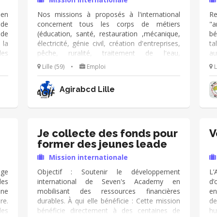
ien
Nos missions à proposés à l'international
R
 de
concernent tous les corps de métiers
"a
de
(éducation, santé, restauration ,mécanique,
bé
 la
électricité, génie civil, création d'entreprises,
ta
les
pêche, ruralité, traitement de l'eau,
au
ise
administration, commerces développement
po
Lille (59)
•
Emploi
 et
urbain etc...) Elles sont de courte durée (2 à 6
si
rée
semaines). Ces missions sont bénévoles
so
Agirabcd Lille
n 2
mais les frais d'acheminement et de vie
éd
locale sont pris en charge.
de
gé
en
vo
Je collecte des fonds pour
V
ou
former des jeunes leade
un
Mission internationale
vo
dé
age
Objectif : Soutenir le développement
L
des
international de Seven's Academy en
d’
une
mobilisant des ressources financières
en
re.
durables. À qui elle bénéficie : Cette mission
de
des
bénéficie directement à des centaines de
hu