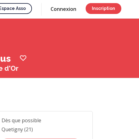
Connexion
Espace Asso
Inscription
pus
e d'Or
Dès que possible
Quetigny (21)