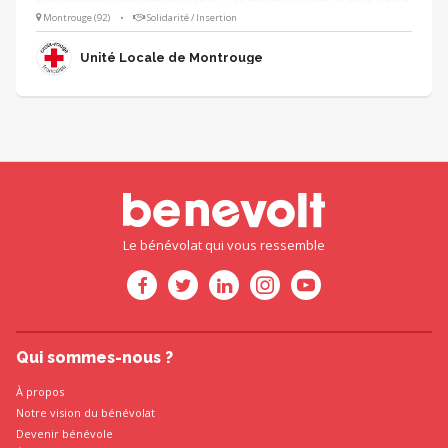
bénéficiaires réservent en avance. Les trajets peuvent se faire à pied,
en triporteur ou en voiture Croix-Rouge, sur Montrouge ou dans les
Montrouge (92)
•
Solidarité / Insertion
proches environs. Le transport solidaire est une vraie mission de lien
social et évite la rupture de soins. Sentiment d'utilité et sourires
Unité Locale de Montrouge
garantis !
Le bénévolat qui vous ressemble
Qui sommes-nous ?
À propos
Notre vision du bénévolat
Devenir bénévole