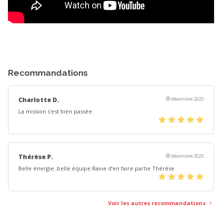
Recommandations
Charlotte D.
décembre 2025
La mission s'est bien passée.
(*)
(*)
(*)
(*)
(*)
Thérèse P.
décembre 2025
Belle énergie ,belle équipe Ravie d’en faire partie Thérèse
(*)
(*)
(*)
(*)
(*)
Voir les autres recommandations