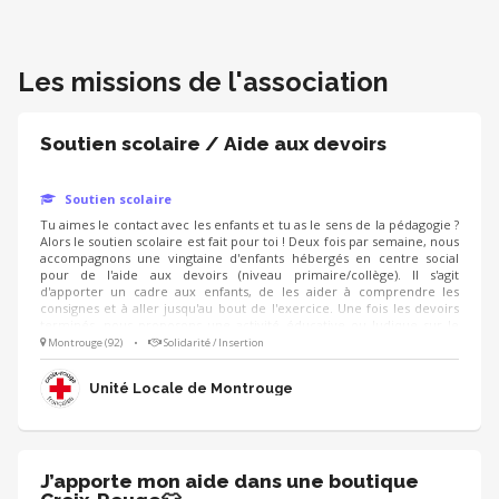
Les missions de l'association
Soutien scolaire / Aide aux devoirs
Soutien scolaire
Tu aimes le contact avec les enfants et tu as le sens de la pédagogie ?
Alors le soutien scolaire est fait pour toi ! Deux fois par semaine, nous
accompagnons une vingtaine d'enfants hébergés en centre social
pour de l'aide aux devoirs (niveau primaire/collège). Il s'agit
d'apporter un cadre aux enfants, de les aider à comprendre les
consignes et à aller jusqu'au bout de l'exercice. Une fois les devoirs
terminés, nous proposons une activité éducative ou ludique sur le
temps restant. Dans la mesure du possible, nous associons les parents
Montrouge (92)
•
Solidarité / Insertion
à ce temps d'apprentissage. Rejoins l'équipe pour participer à cette
activité qui a du sens et qui aide les enfants à avoir confiance en eux !
Unité Locale de Montrouge
J’apporte mon aide dans une boutique