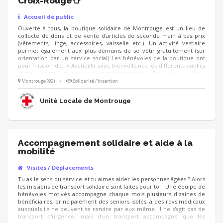
Croix-Rouge👕
Accueil de public
Ouverte à tous, la boutique solidaire de Montrouge est un lieu de
collecte de dons et de vente d'articles de seconde main à bas prix
(vêtements, linge, accessoires, vaisselle etc.). Un activité vestiaire
permet également aux plus démunis de se vêtir gratuitement (sur
orientation par un service social) Les bénévoles de la boutique ont
pour mission de: ➔ Accueillir avec bienveillance les différents publics
(clients, donateurs, personnes accompagnées) ➔ Faire preuve d'une
écoute attentive, donner des conseils et orienter ➔ Faire le tri des
Montrouge (92)
•
Solidarité / Insertion
vêtements donnés et les mettre en rayon ➔ Réaliser l'encaissement
des achats ➔ Participer à la bonne tenue de la boutique (rangement,
Unité Locale de Montrouge
nettoyage etc.)
Accompagnement solidaire et aide à la
mobilité
Visites / Déplacements
Tu as le sens du service et tu aimes aider les personnes âgées ? Alors
les missions de transport solidaire sont faites pour toi ! Une équipe de
bénévoles motivés accompagne chaque mois plusieurs dizaines de
bénéficiaires, principalement des seniors isolés, à des rdvs médicaux
auxquels ils ne peuvent se rendre par eux-même. Il ne s'agit pas de
transport d'urgence, mais d'un transport accompagné que les