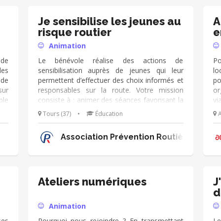
Je sensibilise les jeunes au
A
risque routier
e
Animation
nde
Le bénévole réalise des actions de
Po
les
sensibilisation auprès de jeunes qui leur
lo
 de
permettent d’effectuer des choix informés et
po
sur
responsables sur la route. Votre mission
or
ble
consiste à : animer des séances favorisant la
vi
: •
prise de parole et l’écoute de l’autre
pi
Tours (37)
•
Éducation
A
eau
sensibiliser autour d’ateliers d’interaction et
év
ons
de simulation informer sur différents sujets
pa
Association Prévention Routière Centre
 et
tels que le risque à la consommation
re
 la
d’alcool, de stupéfiants et aux distracteurs
cr
nez
vo
cer
(c
te.
lo
Ateliers numériques
J
ts,
le
d
at
Animation
év
ses
Pourquoi nous rejoindre ? En transmettant
Le