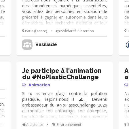
rs,
des compétences numériques essentielles,
au
die
vous aidez des personnes en situation de
mo
eau
précarité à gagner en autonomie dans leurs
de
es,
démarches, leur recherche d'emploi et leur
bo
ces
vie quotidienne. • Participer à l'apprentissage
in
Paris (France)
•
Solidarité / Insertion
T
ous
des outils numériques : utilisation de la
ac
 et
souris, du clavier, navigation sur Internet,
sé
Basiliade
les
Word, messagerie électronique, smartphone
le
z ■
• Accompagner les bénéficiaires dans leurs
au
ieu
démarches administratives en ligne (France
co
 la
Travail, CAF, e-mails, etc.) • Aider à la
de
mer
recherche d’un emploi ou d’une formation,
Je participe à l'animation
A
les
rédaction de CV, de courriers Qualités
du #NoPlasticChallenge
a
res
recherchées : • Aisance avec les outils
Animation
numériques • Patience, pédagogie et
bienveillance
Si tu as envie d’agir contre la pollution
No
plastique, rejoins-nous ! 🌊 Deviens
ex
on,
ambassadeur du #NoPlasticChallenge 2026
! 
e,
et mobilise ton entourage, ton entreprise,
qu
des
ton club de sport, ton école, ton université
d’
une
ou ta collectivité pendant la Semaine
un
emble
À distance
•
Environnement
S
 la
Européenne de la Réduction des Déchets.
sé