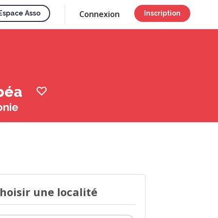
Connexion
Espace Asso
Inscription
mbéa
onie
hoisir une localité