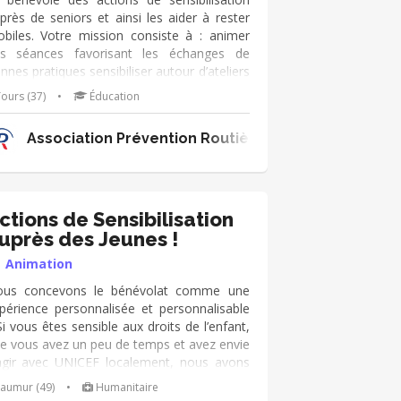
près de seniors et ainsi les aider à rester
biles. Votre mission consiste à : animer
s séances favorisant les échanges de
nnes pratiques sensibiliser autour d’ateliers
teractifs et de simulation aider les senior à
ours (37)
•
Éducation
tualiser leurs connaissances en matière de
curité routière rassurer les senior quant
Association Prévention Routière Centre-Val de Loi
ur capacité de déplacement faire émerger,
 sein des groupes, les connaissances et
mportements nécessaires pour la sécurité
 tous
ctions de Sensibilisation
uprès des Jeunes !
Animation
us concevons le bénévolat comme une
périence personnalisée et personnalisable
Si vous êtes sensible aux droits de l’enfant,
e vous avez un peu de temps et avez envie
agir avec UNICEF localement, nous avons
e mission pour vous ! • Co-animer des
aumur (49)
•
Humanitaire
ances de sensibilisation auprès des enfants