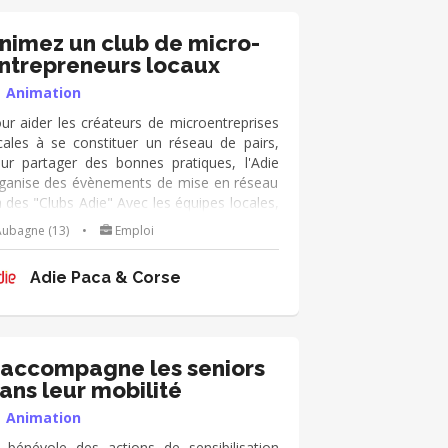
nimez un club de micro-
ntrepreneurs locaux
Animation
ur aider les créateurs de microentreprises
cales à se constituer un réseau de pairs,
ur partager des bonnes pratiques, l'Adie
ganise des évènements de mise en réseau
a des "Clubs Adie" Avec les équipes locales,
lotez ou participez à l’organisation de ces
ubagne (13)
•
Emploi
ènements (environ 1/trimestre) : ■ vous
rticipez au choix d’une thématique et
-Val de Loire
Adie Paca & Corse
cherchez les intervenants ■ vous ciblez les
éateurs d’entreprise de l’Adie et les invitez ■
us cherchez la mise à disposition d’un lieu
hez un partenaire, un client...) et préparez la
gistique LE JOUR J, vous pouvez co-animer
'accompagne les seniors
s échanges, recueillir la satisfaction et les
ans leur mobilité
tentes des participants pour d’autres
Animation
énements
 bénévole des actions de sensibilisation