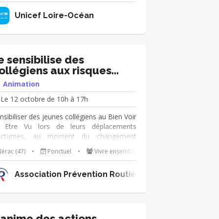
 des jeunes Vous avez envie d’en savoir
Unicef Loire-Océan
lus, CONTACTEZ-NOUS et nous
viendrons vers vous très vite pour un
emier échange. Découvrez quelques-unes
 nos réussites : Le Prix littérature jeunesse
ICEF, l'anniversaire de la CIDE le 20
e sensibilise des
vembre, la consultation nationale..
ollégiens aux risques
outiers
Animation
Le 12 octobre de 10h à 17h
nsibiliser des jeunes collégiens au Bien Voir
 Etre Vu lors de leurs déplacements
octurnes, au moment du changement
heure. Focus sur les déplacement vélo,
érac (47)
•
Ponctuel
•
Vivre ensemble
ottinettes, et piéton. L'action aura lieu en
rallèle du cross.
lle-Aquitaine
Association Prévention Routière Nouvelle-Aquitai
'anime des actions