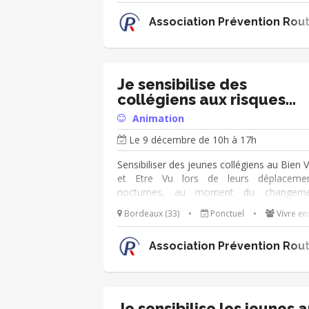
vision et de la visibilité. Nous cherchons 
Association Prévention Rout
bénévoles afin d'animer des ateliers ludiq
et simples à prendre en main : - quiz - jeux
cherche et trouve - jeux de cartes - ... N
serons ravis de vous accueillir à ce
occasion !
Je sensibilise des
collégiens aux risques
routiers
Animation
Le 9 décembre de 10h à 17h
Sensibiliser des jeunes collégiens au Bien V
et Etre Vu lors de leurs déplaceme
nocturnes, au moment du changeme
d'heure. Focus sur les déplacement vé
Bordeaux (33)
•
Ponctuel
•
Vivre e
trottinettes, et piéton. L'action aura lieu
parallèle du cross.
Association Prévention Rout
Je sensibilise les jeunes 