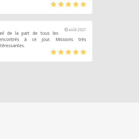
(*)
(*)
(*)
(*)
(*)
août 2021
eil de la part de tous les
rencontrés à ce jour. Missions très
intéressantes.
(*)
(*)
(*)
(*)
(*)