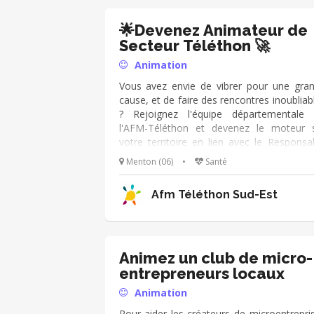
🌟Devenez Animateur de
Secteur Téléthon 🚀
Animation
Vous avez envie de vibrer pour une gra
cause, et de faire des rencontres inoubliab
? Rejoignez l'équipe départementale
l'AFM-Téléthon et devenez le moteur 
votre territoire en lien avec le Responsa
du Pôle Développement 🌟 Vos missions 
Menton (06)
•
Santé
Accompagnez et boostez notre super rés
d'organisateurs locaux (mairies, associati
Afm Téléthon Sud-Est
motivées, écoles, entreprises engagées
particuliers passionnés). • Partez à
recherche de nouvelles énergies ! Don
envie à de futurs partenaires de se lan
dans l'aventure pour faire grimper la collec
Animez un club de micro-
• Présentez avec votre coeur les comba
entrepreneurs locaux
les victoires et l'univers de l'AFM-Téléthon.
Animation
Pour aider les créateurs de microentrepri