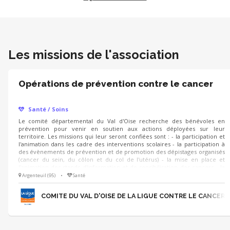
Les missions de l'association
Opérations de prévention contre le cancer
Santé / Soins
Le comité départemental du Val d'Oise recherche des bénévoles en
prévention pour venir en soutien aux actions déployées sur leur
territoire. Les missions qui leur seront confiées sont : - la participation et
l'animation dans les cadre des interventions scolaires - la participation à
des évènements de prévention et de promotion des dépistages organisés
(cancer du sein, du côlon et du col de l'utérus) - la mise en place et
l'animation des stands d'information et de sensibilisation des cancers - la
collaboration avec la responsable prévention et la chargée de prévention
Argenteuil (95)
•
Santé
ainsi qu'avec les autres bénévoles prévention.
COMITE DU VAL D'OISE DE LA LIGUE CONTRE LE CANCER