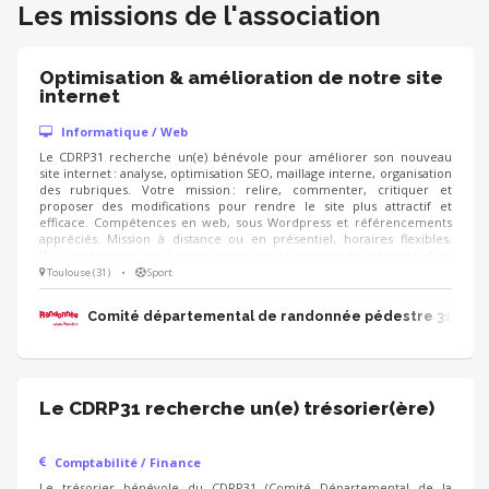
Les missions de l'association
Optimisation & amélioration de notre site
internet
Informatique / Web
Le CDRP31 recherche un(e) bénévole pour améliorer son nouveau
site internet : analyse, optimisation SEO, maillage interne, organisation
des rubriques. Votre mission : relire, commenter, critiquer et
proposer des modifications pour rendre le site plus attractif et
efficace. Compétences en web, sous Wordpress et référencements
appréciés. Mission à distance ou en présentiel, horaires flexibles.
Vous intégrerez une équipe conviviale et passionnée, engagée dans
la promotion de la randonnée et du patrimoine local. Votre expertise
Toulouse (31)
•
Sport
contribuera directement à la réussite de notre association
Comité départemental de randonnée pédestre 31
Le CDRP31 recherche un(e) trésorier(ère)
Comptabilité / Finance
Le trésorier bénévole du CDRP31 (Comité Départemental de la