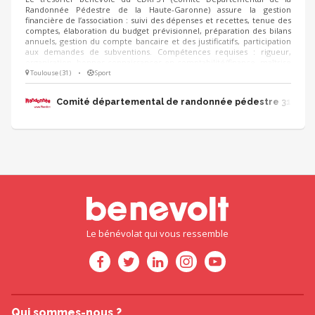
Randonnée Pédestre de la Haute-Garonne) assure la gestion
financière de l’association : suivi des dépenses et recettes, tenue des
comptes, élaboration du budget prévisionnel, préparation des bilans
annuels, gestion du compte bancaire et des justificatifs, participation
aux demandes de subventions. Compétences requises : rigueur,
organisation, bonnes connaissances en comptabilité/finance, maîtrise
des outils bureautiques, esprit d’équipe et bien évidemment de la
Toulouse (31)
•
Sport
bonne humeur !
Comité départemental de randonnée pédestre 31
Le bénévolat qui vous ressemble
Qui sommes-nous ?