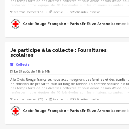
des temps forts de nos diverses collectes et nous avons besoin d'aide pou
renforcer notre équipe de 10 bénévoles sur les missions suivantes : 
Participer à la collecte de produits scolaires ➔ Communiquer auprès de
1er arrondissement (75)
•
Ponctuel
•
Solidarité / Insertion
clients sur l'utilisation des dons ➔ Soutenir l’organisation de l’évènement 
Aider au déchargement des produits collectés Tu aimes le contact et aime
travailler en équipe ? Rejoins-nous ! 😀
Croix-Rouge Française - Paris 1Er Et 2e Arrondissement
Je participe à la collecte : Fournitures
scolaires
Collecte
Le 29 août de 11h à 14h
À la Croix-Rouge française, nous accompagnons des familles et des étudiant
en situation de précarité tout au long de l'année. La rentrée scolaire est u
des temps forts de nos diverses collectes et nous avons besoin d'aide pou
renforcer notre équipe de 10 bénévoles sur les missions suivantes : 
Participer à la collecte de produits scolaires ➔ Communiquer auprès de
1er arrondissement (75)
•
Ponctuel
•
Solidarité / Insertion
clients sur l'utilisation des dons ➔ Soutenir l’organisation de l’évènement 
Aider au déchargement des produits collectés Tu aimes le contact et aime
travailler en équipe ? Rejoins-nous ! 😀
Croix-Rouge Française - Paris 1Er Et 2e Arrondissement