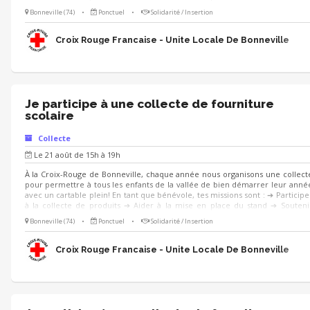
l’organisation de l’évènement ➔ Aider au déchargement des produit
Bonneville (74)
•
Ponctuel
•
Solidarité / Insertion
collectés Tu aimes le contact et aimes travailler en équipe ? Rejoins-nous ! 
Croix Rouge Francaise - Unite Locale De Bonneville
Je participe à une collecte de fourniture
scolaire
Collecte
Le 21 août de 15h à 19h
À la Croix-Rouge de Bonneville, chaque année nous organisons une collect
pour permettre à tous les enfants de la vallée de bien démarrer leur anné
avec un cartable plein! En tant que bénévole, tes missions sont : ➔ Participe
à la collecte de produits ➔ Aider à la mise en place du stand ➔ Souteni
l’organisation de l’évènement ➔ Aider au déchargement des produit
Bonneville (74)
•
Ponctuel
•
Solidarité / Insertion
collectés Tu aimes le contact et aimes travailler en équipe ? Rejoins-nous ! 
Croix Rouge Francaise - Unite Locale De Bonneville