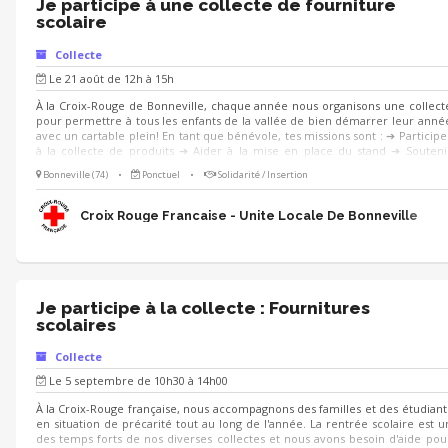
Je participe à une collecte de fourniture
scolaire
Collecte
Le 21 août de 12h à 15h
À la Croix-Rouge de Bonneville, chaque année nous organisons une collect
pour permettre à tous les enfants de la vallée de bien démarrer leur anné
avec un cartable plein! En tant que bénévole, tes missions sont : ➔ Participe
à la collecte de produits ➔ Aider à la mise en place du stand ➔ Souteni
l’organisation de l’évènement ➔ Aider au déchargement des produit
Bonneville (74)
•
Ponctuel
•
Solidarité / Insertion
collectés Tu aimes le contact et aimes travailler en équipe ? Rejoins-nous ! 
Croix Rouge Francaise - Unite Locale De Bonneville
Je participe à la collecte : Fournitures
scolaires
Collecte
Le 5 septembre de 10h30 à 14h00
À la Croix-Rouge française, nous accompagnons des familles et des étudiant
en situation de précarité tout au long de l'année. La rentrée scolaire est u
des temps forts de nos diverses collectes et nous avons besoin d'aide pou