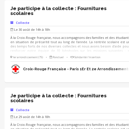
Je participe à la collecte : Fournitures
scolaires
Collecte
Le 30 août de 14h à 18h
À la Croix-Rouge française, nous accompagnons des familles et des étudiant
en situation de précarité tout au long de l'année. La rentrée scolaire est u
des temps forts de nos diverses collectes et nous avons besoin d'aide pou
renforcer notre équipe de 10 bénévoles sur les missions suivantes : 
Participer à la collecte de produits scolaires ➔ Communiquer auprès de
1er arrondissement (75)
•
Ponctuel
•
Solidarité / Insertion
clients sur l'utilisation des dons ➔ Soutenir l’organisation de l’évènement 
Aider au déchargement des produits collectés Tu aimes le contact et aime
travailler en équipe ? Rejoins-nous ! 😀
Croix-Rouge Française - Paris 1Er Et 2e Arrondissement
Je participe à la collecte : Fournitures
scolaires
Collecte
Le 29 août de 14h à 18h
À la Croix-Rouge française, nous accompagnons des familles et des étudiant
en situation de précarité tout au long de l'année. La rentrée scolaire est u