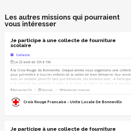
Les autres missions qui pourraient
vous intéresser
Je participe à une collecte de fourniture
scolaire
Collecte
Le 22 août de 12h à 15h
À la Croix-Rouge de Bonneville, chaque année nous organisons une collect
pour permettre à tous les enfants de la vallée de bien démarrer leur anné
avec un cartable plein! En tant que bénévole, tes missions sont : ➔ Participe
à la collecte de produits ➔ Aider à la mise en place du stand ➔ Souteni
l’organisation de l’évènement ➔ Aider au déchargement des produit
Bonneville (74)
•
Ponctuel
•
Solidarité / Insertion
collectés Tu aimes le contact et aimes travailler en équipe ? Rejoins-nous ! 
Croix Rouge Francaise - Unite Locale De Bonneville
Je participe à une collecte de fourniture