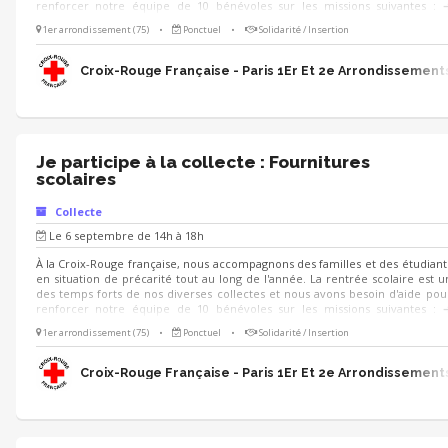
renforcer notre équipe de 10 bénévoles sur les missions suivantes : 
Participer à la collecte de produits scolaires ➔ Communiquer auprès de
1er arrondissement (75)
•
Ponctuel
•
Solidarité / Insertion
clients sur l'utilisation des dons ➔ Soutenir l’organisation de l’évènement 
Aider au déchargement des produits collectés Tu aimes le contact et aime
travailler en équipe ? Rejoins-nous ! 😀
Croix-Rouge Française - Paris 1Er Et 2e Arrondissement
Je participe à la collecte : Fournitures
scolaires
Collecte
Le 6 septembre de 14h à 18h
À la Croix-Rouge française, nous accompagnons des familles et des étudiant
en situation de précarité tout au long de l'année. La rentrée scolaire est u
des temps forts de nos diverses collectes et nous avons besoin d'aide pou
renforcer notre équipe de 10 bénévoles sur les missions suivantes : 
Participer à la collecte de produits scolaires ➔ Communiquer auprès de
1er arrondissement (75)
•
Ponctuel
•
Solidarité / Insertion
clients sur l'utilisation des dons ➔ Soutenir l’organisation de l’évènement 
Aider au déchargement des produits collectés Tu aimes le contact et aime
travailler en équipe ? Rejoins-nous ! 😀
Croix-Rouge Française - Paris 1Er Et 2e Arrondissement