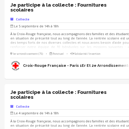
Je participe à la collecte : Fournitures
scolaires
Collecte
Le 5 septembre de 14h à 18h
À la Croix-Rouge française, nous accompagnons des familles et des étudiant
en situation de précarité tout au long de l'année. La rentrée scolaire est u
des temps forts de nos diverses collectes et nous avons besoin d'aide pou
renforcer notre équipe de 10 bénévoles sur les missions suivantes : 
Participer à la collecte de produits scolaires ➔ Communiquer auprès de
1er arrondissement (75)
•
Ponctuel
•
Solidarité / Insertion
clients sur l'utilisation des dons ➔ Soutenir l’organisation de l’évènement 
Aider au déchargement des produits collectés Tu aimes le contact et aime
travailler en équipe ? Rejoins-nous ! 😀
Croix-Rouge Française - Paris 1Er Et 2e Arrondissement
Je participe à la collecte : Fournitures
scolaires
Collecte
Le 4 septembre de 14h à 18h
À la Croix-Rouge française, nous accompagnons des familles et des étudiant
en situation de précarité tout au long de l'année. La rentrée scolaire est u