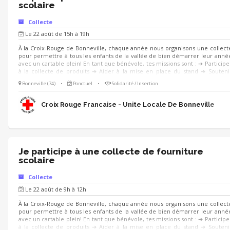
scolaire
Collecte
Le 22 août de 15h à 19h
À la Croix-Rouge de Bonneville, chaque année nous organisons une collect
pour permettre à tous les enfants de la vallée de bien démarrer leur anné
avec un cartable plein! En tant que bénévole, tes missions sont : ➔ Participe
à la collecte de produits ➔ Aider à la mise en place du stand ➔ Souteni
l’organisation de l’évènement ➔ Aider au déchargement des produit
Bonneville (74)
•
Ponctuel
•
Solidarité / Insertion
collectés Tu aimes le contact et aimes travailler en équipe ? Rejoins-nous ! 
Croix Rouge Francaise - Unite Locale De Bonneville
Je participe à une collecte de fourniture
scolaire
Collecte
Le 22 août de 9h à 12h
À la Croix-Rouge de Bonneville, chaque année nous organisons une collect
pour permettre à tous les enfants de la vallée de bien démarrer leur anné
avec un cartable plein! En tant que bénévole, tes missions sont : ➔ Participe
à la collecte de produits ➔ Aider à la mise en place du stand ➔ Souteni