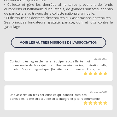
qui tout au long de l’année :
• Collecte et gère les denrées alimentaires provenant de fonds
européens et nationaux, d'industriels, de grandes surfaces, et enfin
de particuliers au travers de la collecte nationale annuelle,
• Et distribue ces denrées alimentaires aux associations partenaires.
Ses principes fondateurs: gratuité, partage, don, et lutte contre le
gaspillage.
VOIR LES AUTRES MISSIONS DE L'ASSOCIATION
avril 2023
Contact très agréable, une équipe accueillante qui
donne envie de les rejoindre ! Une mission variée, opérationnelle,
un état d'esprit pragmatique. J'ai hâte de commencer ! Françoise
(*)
(*)
(*)
(*)
(*)
octobre 2021
Une association très sérieuse et qui connaît bien ses
bénévoles. Je me suis tout de suite intégré et je la recommande.
(*)
(*)
(*)
(*)
(*)