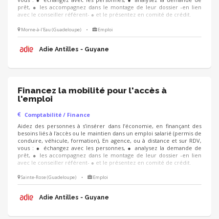
prêt, ● les accompagnez dans le montage de leur dossier -en lien
avec le conseiller référent- ● et le présentez en comité de crédit.
Morne-à-l'Eau (Guadeloupe)
•
Emploi
Adie Antilles - Guyane
Financez la mobilité pour l'accès à
l'emploi
Comptabilité / Finance
Aidez des personnes à s’insérer dans l’économie, en finançant des
besoins liés à l'accès ou le maintien dans un emploi salarié (permis de
conduire, véhicule, formation), En agence, ou à distance et sur RDV,
vous : ● échangez avec les personnes, ● analysez la demande de
prêt, ● les accompagnez dans le montage de leur dossier -en lien
avec le conseiller référent- ● et le présentez en comité de crédit.
Sainte-Rose (Guadeloupe)
•
Emploi
Adie Antilles - Guyane