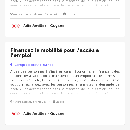
prêt, ● les accompagnez dans le montage de leur dossier -en lien
avec le conseiller référent- ● et le présentez en comité de crédit.
Saint-Laurent-du-Maroni (Guyane)
•
Emploi
Adie Antilles - Guyane
Financez la mobilité pour l'accès à
l'emploi
Comptabilité / Finance
Aidez des personnes à s’insérer dans l’économie, en finançant des
besoins liés à l'accès ou le maintien dans un emploi salarié (permis de
conduire, véhicule, formation), En agence, ou à distance et sur RDV,
vous : ● échangez avec les personnes, ● analysez la demande de
prêt, ● les accompagnez dans le montage de leur dossier -en lien
avec le conseiller référent- ● et le présentez en comité de crédit.
Rivière-Salée (Martinique)
•
Emploi
Adie Antilles - Guyane