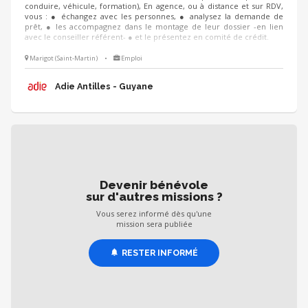
conduire, véhicule, formation), En agence, ou à distance et sur RDV,
vous : ● échangez avec les personnes, ● analysez la demande de
prêt, ● les accompagnez dans le montage de leur dossier -en lien
avec le conseiller référent- ● et le présentez en comité de crédit.
Marigot (Saint-Martin)
•
Emploi
Adie Antilles - Guyane
Devenir bénévole
sur d'autres missions ?
Vous serez informé dès qu'une
mission sera publiée
RESTER INFORMÉ