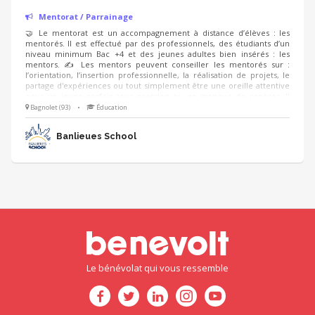
Mentorat / Parrainage
🤝 Le mentorat est un accompagnement à distance d’élèves : les
mentorés. Il est effectué par des professionnels, des étudiants d’un
niveau minimum Bac +4 et des jeunes adultes bien insérés : les
mentors. ✍️ Les mentors peuvent conseiller les mentorés sur :
l’orientation, l’insertion professionnelle, la réalisation de projets, le
partage d'expériences ou tout simplement être une oreille attentive
pour un jeune parfois sous pression ou en manque de repères. Il
s'agit d'établir un lien de confiance entre le jeune et l'adulte. ⏳ Ce
Bagnolet (93)
•
Éducation
programme dure 6 mois, à raison de 2h/mois environ, et s’inscrit dans
l’objectif national #1jeune1mentor. Vous serez formés tout au long
Banlieues School
de la mission.
Le bénévolat qui vous ressemble