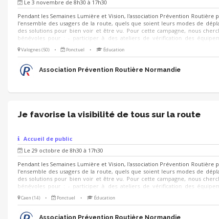
Le 3 novembre de 8h30 à 17h30
Pendant les Semaines Lumière et Vision, l'association Prévention Routière 
l'ensemble des usagers de la route, quels que soient leurs modes de dép
des solutions pour bien voir et être vu. Pour cette campagne, nous cher
bénévoles pour : - participer à des ateliers de vérification des équip
visibilité et de conseils à destination des automobilistes, conducteurs de de
Valognes (50)
•
Ponctuel
•
Éducation
cyclistes et usagers de trottinettes électriques - diffuser des conseils prati
on se déplace à pied la nuit - animer des stands de sensibilisation grâce à de
ludiques et simples à prendre en main : quiz, jeu de cartes, jeu de c
Association Prévention Routière Normandie
trouve...
Je favorise la visibilité de tous sur la route
Accueil de public
Le 29 octobre de 8h30 à 17h30
Pendant les Semaines Lumière et Vision, l'association Prévention Routière 
l'ensemble des usagers de la route, quels que soient leurs modes de dép
des solutions pour bien voir et être vu. Pour cette campagne, nous cher
bénévoles pour : - participer à des ateliers de vérification des équip
visibilité et de conseils à destination des automobilistes, conducteurs de de
Caen (14)
•
Ponctuel
•
Éducation
cyclistes et usagers de trottinettes électriques - diffuser des conseils prati
on se déplace à pied la nuit - animer des stands de sensibilisation grâce à de
ludiques et simples à prendre en main : quiz, jeu de cartes, jeu de c
Association Prévention Routière Normandie