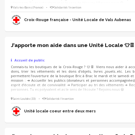
vêtements Tu es polyvalent et as le sens de l'écoute ? Rejoins-nous 😀
Vals-les-Bains (France)
•
Solidarité / Insertion
Croix-Rouge française - Unité Locale de Vals Aubenas
J’apporte mon aide dans une Unité Locale 👕👖
Accueil de public
Connais-tu les boutiques de la Croix-Rouge ? 👕👖 Viens nous aider à accue
dons, trier les vêtements et les dons d'objets, livres ,jouets..etc. Les 
permettent l’ouverture de la boutique Bric à Brac le mardi et le samedi et
mission : ➔ Accueillir les publics (donateurs et personnes accompagnées
esprit d’écoute et de convivialité ➔ Participer au tri des vêtements ➔ Rec
personnes. Tu es polyvalent et as le sens de l'écoute ? Rejoins-nous 😀
Saint-Loubès (33)
•
Solidarité / Insertion
Unité locale coeur entre deux mers