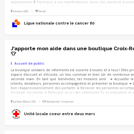
département.🎗️ Participez à nos manifestations, tenez des stands et prenez 
mobilisation générale ! 📢Mise en place d'actions favorisant la visibilité de l
la collecte ❤Envie de s’investir au sein d’une équipe 😁Bonne humeur 💡
Amiens (80)
•
Santé
logistique Rejoignez-nous!
Ligue nationale contre le cancer 80
J’apporte mon aide dans une boutique Croix-
👕
Accueil de public
La boutique solidaire de vêtements est ouverte à toutes et à tous ! Elles p
espace d'accueil et d'écoute, un lieu convivial et bien sûr de nombreux ar
seconde main. En tant que bénévoles, tes missions sont : ➔ Accueillir le
(clients, donateurs, personnes accompagnées) et présenter la boutique ➔ V
bon réapprovisionnement des portants ➔ Recevoir les personnes accomp
Encaisser les clients ➔ Participer au tri des vêtements Tu es polyvalent et a
de l'écoute ? Rejoins-nous 😀
Carbon-Blanc (33)
•
Solidarité / Insertion
Unité locale coeur entre deux mers