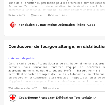
stand de la Fondation du patrimoine pour les prochaines Journées Europ
Patrimoine! Ta mission : - installer et démonter le stand - accueillir les v
présenter la Fondation du patrimoine - collecter des dons en faveur du pat
le cas échéant participer à l'exécution des animations prévues sur le stand
Albertville (73)
•
Ponctuel
•
Culture / Loisirs
échéant, animer des visites du lieu 🗓 Quand ? Les 19 et 20 septembr
formation au préalable 🌱 Pour qui ? Toute personne motivée ayant le 
participer à la valorisation du patrimoine ! (Étudiants en environnement, 
Fondation du patrimoine Délégation Rhône-Alpes
tourisme, paysage, développement local).
Conducteur de fourgon allongé, en distributio
Accueil de public
Dans le cadre de nos Actions Sociales de distribution alimentaire auprès
démunis, nous souhaitons renforcer l’équipe de bénévoles l
approvisionnements et des distributions. Profil : - Majeur, Permis B -
permettant de porter des cageots (seul ou à 2) - Autonome - Bon relationnel 
en coopération et constructif, esprit d'équipe - Respect des règles de sé
d’hygiène Le suivi technique et l’entretien du véhicule seraient un plus Forma
Tronc commun des bénévoles - Accompagnement dans la formation aux o
procédures - La formation spécifique est assurée et prise en charge par nos 
Saint-Pierre-des-Corps (37)
•
Humanitaire
Croix-Rouge Française- Délégation Territoriale 37