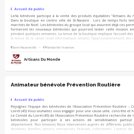
Accueil de public
Le/la bénévole participe à la vente des produits équitables "Artisans du
Dans la boutique en centre ville de St-Nazaire . Lors de temps forts tel
marchés de Noël. Les bénévoles du groupe local qui assurent déjà ces pe
formeront les nouveaux bénévoles qui pourront tester cette mission e
pendant quelques semaines. La tenue de la boutique implique l'accueil des v
la tenue de la caisse (outil informatique simple), l'approvisionnement des r
participation à la gestion des stocks, l'information des visiteurs sur les prod
commerce équitable. Aménagement de la vitrine si vous le souhaitez en 
Saint-Nazaire (44)
•
Solidarité / Insertion
d'autres bénévoles.
Artisans Du Monde
Animateur bénévole Prévention Routière
Accueil de public
Rejoignez l'équipe des bénévoles de l'Association Prévention Routière – 
Loiret (45) Vous souhaitez vous engager pour une cause utile, concrète et 
Le Comité du Loiret (45) de l'Association Prévention Routière recherche de
bénévoles pour participer à ses actions de sensibilisation partout
département. Nos missions Nous intervenons auprès de différents publics
étudiants, familles, seniors, entreprises, festivals, collectivités…) autour de
thématiques : Prévention trottinette et mobilités douces ; Sensibilisation au