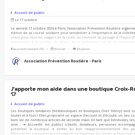
Accueil de public
Le 17 octobre
Le samedi 17 octobre 2026 à Paris, l’association Prévention Routière organis
édition de sa course solidaire pour sensibiliser à l’importance de la visibilit
vision pour tous les usagers de la route, au moment du passage à l’heure d’
évènement à la croisée du sport, de la prévention et de la conviviali
recherchons des bénévoles enthousiastes pour contribuer au bon déroul
4e arrondissement (75)
•
Ponctuel
•
Éducation
l’événement. Plusieurs missions sont proposées : - Retrait des dossards, a
orientation, vestiaires et consignes... - Animation d'un stand sur le villag
Paris - Commissariat de course, ravitaillement...
Association Prévention Routière - Paris
J’apporte mon aide dans une boutique Croix-
👕
Accueil de public
Les boutiques solidaires (Vestiboutiques et boutiques Chez Henry) sont o
toutes et à tous ! Elles proposent un espace d'accueil et d'écoute, un lieu co
bien sûr de nombreux articles de seconde main. En tant que bénévoles, tes
sont : ➔ Accueillir les publics (clients, donateurs, personnes accompa
présenter la boutique ➔ Veiller au bon réapprovisionnement des po
Recevoir les personnes accompagnées ➔ Encaisser les clients ➔ Participer a