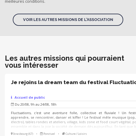
meilleures conditions.
VOIR LES AUTRES MISSIONS DE L'ASSOCIATION
Les autres missions qui pourraient
vous intéresser
Je rejoins la dream team du festival Fluctuati
Accueil de public
Du 20/08, 9h au 24/08, 18h
Fluctuations, c'est une aventure folle, collective et fluviale ! Un fest
apprendre, se rencontrer, danser et kiffer ! Le festival mêle musique (pop,
électro), tables rondes et ateliers, village, kids zone et food court végétal, 
ensemble et dans la joie la société de demain dès aujourd'hui. En tant que 
tu pourras : Être sur le terrain pendant le festival : accueil, bar, aide aux 
Strasbourg (67)
•
Ponctuel
•
Culture / Loisirs
gestion des espaces, etc. Selon tes dispos et tes envies, on trouvera une mi