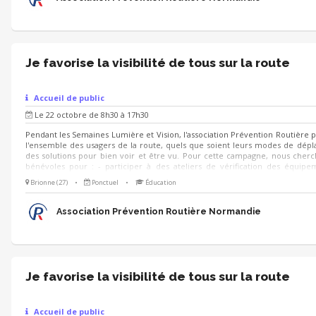
trouve...
Je favorise la visibilité de tous sur la route
Accueil de public
Le 22 octobre de 8h30 à 17h30
Pendant les Semaines Lumière et Vision, l'association Prévention Routière 
l'ensemble des usagers de la route, quels que soient leurs modes de dép
des solutions pour bien voir et être vu. Pour cette campagne, nous cher
bénévoles pour : - participer à des ateliers de vérification des équip
visibilité et de conseils à destination des automobilistes, conducteurs de de
Brionne (27)
•
Ponctuel
•
Éducation
cyclistes et usagers de trottinettes électriques - diffuser des conseils prati
on se déplace à pied la nuit - animer des stands de sensibilisation grâce à de
ludiques et simples à prendre en main : quiz, jeu de cartes, jeu de c
Association Prévention Routière Normandie
trouve...
Je favorise la visibilité de tous sur la route
Accueil de public