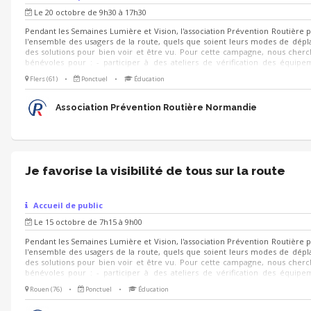
Le 20 octobre de 9h30 à 17h30
Pendant les Semaines Lumière et Vision, l'association Prévention Routière 
l'ensemble des usagers de la route, quels que soient leurs modes de dép
des solutions pour bien voir et être vu. Pour cette campagne, nous cher
bénévoles pour : - participer à des ateliers de vérification des équip
visibilité et de conseils à destination des automobilistes, conducteurs de de
Flers (61)
•
Ponctuel
•
Éducation
cyclistes et usagers de trottinettes électriques - diffuser des conseils prati
on se déplace à pied la nuit - animer des stands de sensibilisation grâce à de
ludiques et simples à prendre en main : quiz, jeu de cartes, jeu de c
Association Prévention Routière Normandie
trouve...
Je favorise la visibilité de tous sur la route
Accueil de public
Le 15 octobre de 7h15 à 9h00
Pendant les Semaines Lumière et Vision, l'association Prévention Routière 
l'ensemble des usagers de la route, quels que soient leurs modes de dép
des solutions pour bien voir et être vu. Pour cette campagne, nous cher
bénévoles pour : - participer à des ateliers de vérification des équip
visibilité et de conseils à destination des automobilistes, conducteurs de de
Rouen (76)
•
Ponctuel
•
Éducation
cyclistes et usagers de trottinettes électriques - diffuser des conseils prati
on se déplace à pied la nuit - animer des stands de sensibilisation grâce à de