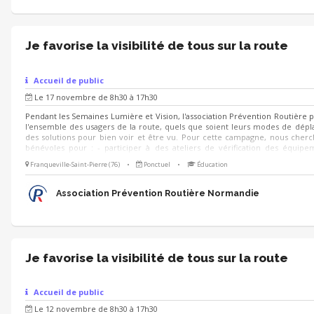
Je favorise la visibilité de tous sur la route
Accueil de public
Le 17 novembre de 8h30 à 17h30
Pendant les Semaines Lumière et Vision, l'association Prévention Routière 
l'ensemble des usagers de la route, quels que soient leurs modes de dép
des solutions pour bien voir et être vu. Pour cette campagne, nous cher
bénévoles pour : - participer à des ateliers de vérification des équip
visibilité et de conseils à destination des automobilistes, conducteurs de de
Franqueville-Saint-Pierre (76)
•
Ponctuel
•
Éducation
cyclistes et usagers de trottinettes électriques - diffuser des conseils prati
on se déplace à pied la nuit - animer des stands de sensibilisation grâce à de
ludiques et simples à prendre en main : quiz, jeu de cartes, jeu de c
Association Prévention Routière Normandie
trouve...
Je favorise la visibilité de tous sur la route
Accueil de public
Le 12 novembre de 8h30 à 17h30