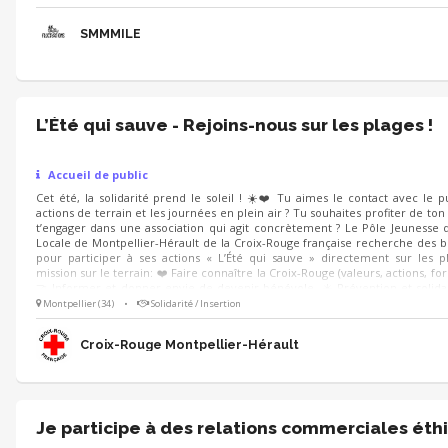
te correspond !
SMMMILE
L’Été qui sauve - Rejoins-nous sur les plages !
Accueil de public
Cet été, la solidarité prend le soleil ! ☀️❤️ Tu aimes le contact avec le pu
actions de terrain et les journées en plein air ? Tu souhaites profiter de ton
t’engager dans une association qui agit concrètement ? Le Pôle Jeunesse d
Locale de Montpellier-Hérault de la Croix-Rouge française recherche des 
pour participer à ses actions « L’Été qui sauve » directement sur les p
mission sur le terrain: ❤️ Faire connaître la Croix-Rouge (valeurs, actions, fo
🤝 Informer et donner envie de devenir bénévole. ☀️ Prévention et solida
une ambiance conviviale et et estivale.
Montpellier (34)
•
Solidarité / Insertion
Croix-Rouge Montpellier-Hérault
Je participe à des relations commerciales éth