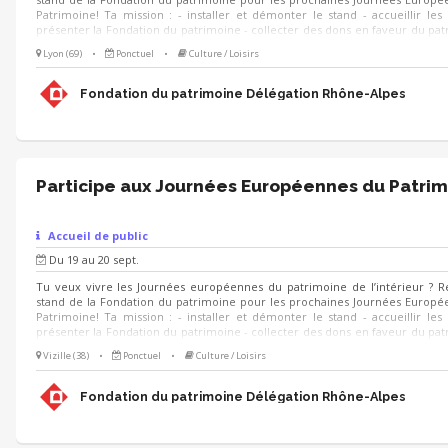
Patrimoine! Ta mission : - installer et démonter le stand - accueillir les v
présenter la Fondation du patrimoine - collecter des dons en faveur du pat
le cas échéant participer à l'exécution des animations prévues sur le stand
Lyon (69)
•
Ponctuel
•
Culture / Loisirs
échéant, animer des visites du lieu 🗓 Quand ? Les 19 et 20 septembr
formation au préalable 🌱 Pour qui ? Toute personne motivée ayant le 
participer à la valorisation du patrimoine ! (Étudiants en environnement, 
Fondation du patrimoine Délégation Rhône-Alpes
tourisme, paysage, développement local).
Participe aux Journées Européennes du Patrim
Accueil de public
Du 19 au 20 sept.
Tu veux vivre les Journées européennes du patrimoine de l’intérieur ? R
stand de la Fondation du patrimoine pour les prochaines Journées Europ
Patrimoine! Ta mission : - installer et démonter le stand - accueillir les v
présenter la Fondation du patrimoine - collecter des dons en faveur du pat
le cas échéant participer à l'exécution des animations prévues sur le stand
Vizille (38)
•
Ponctuel
•
Culture / Loisirs
échéant, animer des visites du lieu 🗓 Quand ? Les 19 et 20 septembr
formation au préalable 🌱 Pour qui ? Toute personne motivée ayant le 
participer à la valorisation du patrimoine ! (Étudiants en environnement, 
Fondation du patrimoine Délégation Rhône-Alpes
tourisme, paysage, développement local).