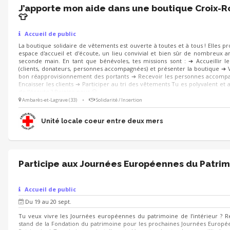
J’apporte mon aide dans une boutique Croix-
👕
Accueil de public
La boutique solidaire de vêtements est ouverte à toutes et à tous ! Elles p
espace d'accueil et d'écoute, un lieu convivial et bien sûr de nombreux ar
seconde main. En tant que bénévoles, tes missions sont : ➔ Accueillir le
(clients, donateurs, personnes accompagnées) et présenter la boutique ➔ V
bon réapprovisionnement des portants ➔ Recevoir les personnes accomp
Encaisser les clients ➔ Participer au tri des vêtements Tu es polyvalent et a
de l'écoute ? Rejoins-nous 😀
Ambarès-et-Lagrave (33)
•
Solidarité / Insertion
Unité locale coeur entre deux mers
Participe aux Journées Européennes du Patrim
Accueil de public
Du 19 au 20 sept.
Tu veux vivre les Journées européennes du patrimoine de l’intérieur ? R
stand de la Fondation du patrimoine pour les prochaines Journées Europ