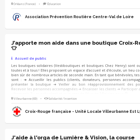
liés à l'alcool et à la conduite ; Réflexes, visibilité et sécurité routière ; Parco
Orléans (France)
•
Éducation
et ateliers pédag
Association Prévention Routière Centre-Val de Loire
J’apporte mon aide dans une boutique Croix-
👕
Accueil de public
Les boutiques solidaires (Vestiboutiques et boutiques Chez Henry) sont o
toutes et à tous ! Elles proposent un espace d'accueil et d'écoute, un lieu co
bien sûr de nombreux articles de seconde main. En tant que bénévoles, tes
sont : ➔ Accueillir les publics (clients, donateurs, personnes accompa
présenter la boutique ➔ Veiller au bon réapprovisionnement des po
Recevoir les personnes accompagnées ➔ Encaisser les clients ➔ Participer a
vêtements Tu es polyvalent et as le sens de l'écoute ? Rejoins-nous 😀
Villeurbanne (69)
•
Solidarité / Insertion
Croix-Rouge française - Unité Locale Villeurbanne Est 
J'aide à l'orga de Lumière & Vision, la course