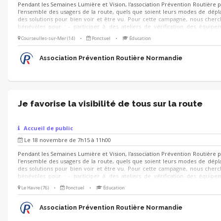
Pendant les Semaines Lumière et Vision, l'association Prévention Routière 
l'ensemble des usagers de la route, quels que soient leurs modes de dép
des solutions pour bien voir et être vu. Pour cette campagne, nous cher
bénévoles pour : - participer à des ateliers de vérification des équip
visibilité et de conseils à destination des automobilistes, conducteurs de de
Courseulles-sur-Mer (14)
•
Ponctuel
•
Éducation
cyclistes et usagers de trottinettes électriques - diffuser des conseils prati
on se déplace à pied la nuit - animer des stands de sensibilisation grâce à de
ludiques et simples à prendre en main : quiz, jeu de cartes, jeu de c
Association Prévention Routière Normandie
trouve...
Je favorise la visibilité de tous sur la route
Accueil de public
Le 18 novembre de 7h15 à 11h00
Pendant les Semaines Lumière et Vision, l'association Prévention Routière 
l'ensemble des usagers de la route, quels que soient leurs modes de dép
des solutions pour bien voir et être vu. Pour cette campagne, nous cher
bénévoles pour : - participer à des ateliers de vérification des équip
visibilité et de conseils à destination des automobilistes, conducteurs de de
Le Havre (76)
•
Ponctuel
•
Éducation
cyclistes et usagers de trottinettes électriques - diffuser des conseils prati
on se déplace à pied la nuit - animer des stands de sensibilisation grâce à de
ludiques et simples à prendre en main : quiz, jeu de cartes, jeu de c
Association Prévention Routière Normandie
trouve...