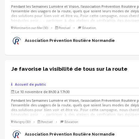
Pendant les Semaines Lumière et Vision, l'association Prévention Routière 
l'ensemble des usagers de la route, quels que soient leurs modes de dép
des solutions pour bien voir et être vu. Pour cette campagne, nous cher
bénévoles pour : - participer à des ateliers de vérification des équip
visibilité et de conseils à destination des automobilistes, conducteurs de de
Montmartin-sur-Mer (50)
•
Ponctuel
•
Éducation
cyclistes et usagers de trottinettes électriques - diffuser des conseils prati
on se déplace à pied la nuit - animer des stands de sensibilisation grâce à de
ludiques et simples à prendre en main : quiz, jeu de cartes, jeu de c
Association Prévention Routière Normandie
trouve...
Je favorise la visibilité de tous sur la route
Accueil de public
Le 10 novembre de 8h30 à 17h30
Pendant les Semaines Lumière et Vision, l'association Prévention Routière 
l'ensemble des usagers de la route, quels que soient leurs modes de dép
des solutions pour bien voir et être vu. Pour cette campagne, nous cher
bénévoles pour : - participer à des ateliers de vérification des équip
visibilité et de conseils à destination des automobilistes, conducteurs de de
Marigny (50)
•
Ponctuel
•
Éducation
cyclistes et usagers de trottinettes électriques - diffuser des conseils prati
on se déplace à pied la nuit - animer des stands de sensibilisation grâce à de
ludiques et simples à prendre en main : quiz, jeu de cartes, jeu de c
Association Prévention Routière Normandie
trouve...