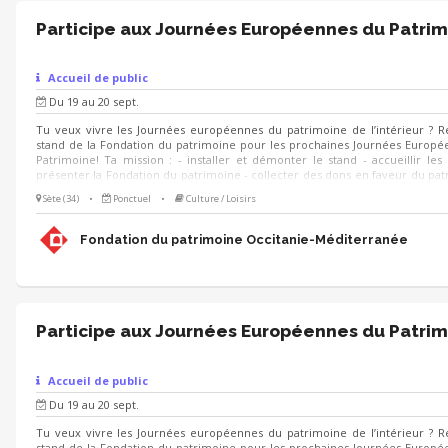
Participe aux Journées Européennes du Patrim
Accueil de public
Du 19 au 20 sept.
Tu veux vivre les Journées européennes du patrimoine de l’intérieur ? R
stand de la Fondation du patrimoine pour les prochaines Journées Europ
Patrimoine! Ta mission : - installer et démonter le stand - accueillir les v
présenter la Fondation du patrimoine - collecter des dons en faveur du pat
le cas échéant participer à l'exécution des animations prévues sur le stand
Sète (34)
•
Ponctuel
•
Culture / Loisirs
échéant, animer des visites du lieu 🗓 Quand ? Les 19 et 20 septembr
formation au préalable 🌱 Pour qui ? Toute personne motivée ayant le 
participer à la valorisation du patrimoine ! (Étudiants en environnement, 
Fondation du patrimoine Occitanie-Méditerranée
tourisme, paysage, développement local).
Participe aux Journées Européennes du Patrim
Accueil de public
Du 19 au 20 sept.
Tu veux vivre les Journées européennes du patrimoine de l’intérieur ? R
stand de la Fondation du patrimoine pour les prochaines Journées Europ