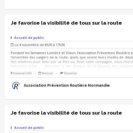
Je favorise la visibilité de tous sur la route
Accueil de public
Le 4 novembre de 8h30 à 17h30
Pendant les Semaines Lumière et Vision, l'association Prévention Routière 
l'ensemble des usagers de la route, quels que soient leurs modes de dép
des solutions pour bien voir et être vu. Pour cette campagne, nous cher
bénévoles pour : - participer à des ateliers de vérification des équip
visibilité et de conseils à destination des automobilistes, conducteurs de de
Coutances (50)
•
Ponctuel
•
Éducation
cyclistes et usagers de trottinettes électriques - diffuser des conseils prati
on se déplace à pied la nuit - animer des stands de sensibilisation grâce à de
ludiques et simples à prendre en main : quiz, jeu de cartes, jeu de c
Association Prévention Routière Normandie
trouve...
Je favorise la visibilité de tous sur la route
Accueil de public