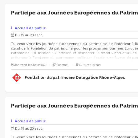
Participe aux Journées Européennes du Patrim
Accueil de public
Du 19 au 20 sept.
Tu veux vivre les Journées européennes du patrimoine de l’intérieur ? R
stand de la Fondation du patrimoine pour les prochaines Journées Europ
Patrimoine! Ta mission : - installer et démonter le stand - accueillir les v
présenter la Fondation du patrimoine - collecter des dons en faveur du pat
le cas échéant participer à l'exécution des animations prévues sur le stand
Montrond-les-Bains (42)
•
Ponctuel
•
Culture / Loisirs
échéant, animer des visites du lieu 🗓 Quand ? Les 19 et 20 septembr
formation au préalable 🌱 Pour qui ? Toute personne motivée ayant le 
participer à la valorisation du patrimoine ! (Étudiants en environnement, 
Fondation du patrimoine Délégation Rhône-Alpes
tourisme, paysage, développement local).
Participe aux Journées Européennes du Patrim
Accueil de public
Du 19 au 20 sept.
Tu veux vivre les Journées européennes du patrimoine de l’intérieur ? R