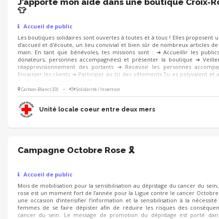
J’apporte mon aide dans une boutique Croix-
👕
Accueil de public
Les boutiques solidaires sont ouvertes à toutes et à tous ! Elles proposent 
d'accueil et d'écoute, un lieu convivial et bien sûr de nombreux articles d
main. En tant que bénévoles, tes missions sont : ➔ Accueillir les publics 
donateurs, personnes accompagnées) et présenter la boutique ➔ Veille
réapprovisionnement des portants ➔ Recevoir les personnes accomp
Encaisser les clients ➔ Participer au tri des vêtements Tu es polyvalent et a
de l'écoute ? Rejoins-nous 😀
Carbon-Blanc (33)
•
Solidarité / Insertion
Unité locale coeur entre deux mers
Campagne Octobre Rose 🎗️
Accueil de public
Mois de mobilisation pour la sensibilisation au dépistage du cancer du sein
rose est un moment fort de l’année pour la Ligue contre le cancer Octobre
une occasion d’intensifier l’information et la sensibilisation à la nécessité
femmes de se faire dépister afin de réduire les risques des conséquen
cancer du sein. Le message de promotion du dépistage est porté dans