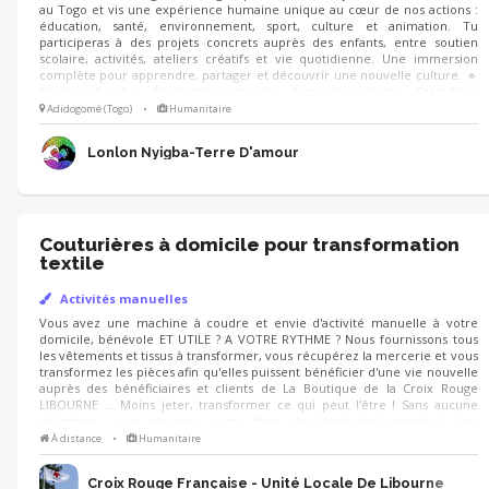
au Togo et vis une expérience humaine unique au cœur de nos actions :
éducation, santé, environnement, sport, culture et animation. Tu
participeras à des projets concrets auprès des enfants, entre soutien
scolaire, activités, ateliers créatifs et vie quotidienne. Une immersion
complète pour apprendre, partager et découvrir une nouvelle culture. 🔹
Profil recherché - Étudiant(e) motivé(e) - Aimer les enfants - Créatif(ve),
dynamique - Ouvert(e) d’esprit et autonome
Adidogomé (Togo)
•
Humanitaire
Lonlon Nyigba-Terre D'amour
Couturières à domicile pour transformation
textile
Activités manuelles
Vous avez une machine à coudre et envie d'activité manuelle à votre
domicile, bénévole ET UTILE ? A VOTRE RYTHME ? Nous fournissons tous
les vêtements et tissus à transformer, vous récupérez la mercerie et vous
transformez les pièces afin qu'elles puissent bénéficier d'une vie nouvelle
auprès des bénéficiaires et clients de La Boutique de la Croix Rouge
LIBOURNE ... Moins jeter, transformer ce qui peut l'être ! Sans aucune
obligation, vous pourrez aussi faire du bénévolat ponctuel lors
d'événements ou à La Boutique, si vous le souhaitez.
À distance
•
Humanitaire
Croix Rouge Française - Unité Locale De Libourne