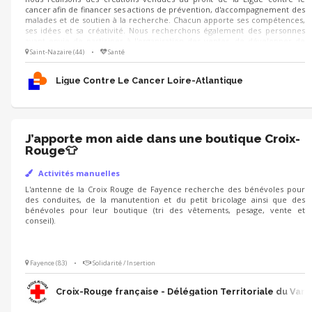
cancer afin de financer ses actions de prévention, d'accompagnement des
malades et de soutien à la recherche. Chacun apporte ses compétences,
ses idées et sa créativité. Nous recherchons également des personnes
ayant envie de participer à l'organisation des ventes, de développer de
nouveaux partenariats ou d'imaginer de nouveaux lieux d'exposition.
Saint-Nazaire (44)
•
Santé
Ligue Contre Le Cancer Loire-Atlantique
J’apporte mon aide dans une boutique Croix-
Rouge👕
Activités manuelles
L'antenne de la Croix Rouge de Fayence recherche des bénévoles pour
des conduites, de la manutention et du petit bricolage ainsi que des
bénévoles pour leur boutique (tri des vêtements, pesage, vente et
conseil).
Fayence (83)
•
Solidarité / Insertion
Croix-Rouge française - Délégation Territoriale du Var