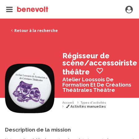
Retour à la recherche
Régisseur de
scène/accessoiriste
théâtre
Atelier Loossois De
Formation Et De Créations
Théâtrales Théâtre
Accueil
Types d'activités
Activités manuelles
Description de la mission