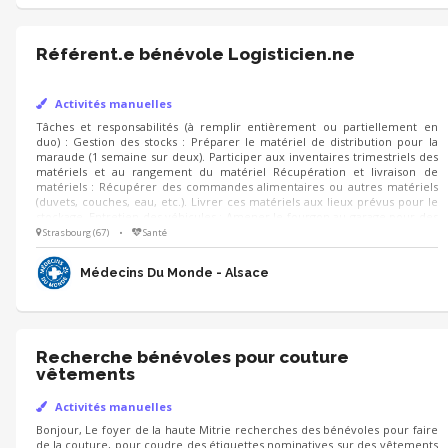
Référent.e bénévole Logisticien.ne
Activités manuelles
Tâches et responsabilités (à remplir entièrement ou partiellement en
duo) : Gestion des stocks : Préparer le matériel de distribution pour la
maraude (1 semaine sur deux). Participer aux inventaires trimestriels des
matériels et au rangement du matériel Récupération et livraison de
matériels : Récupérer des commandes alimentaires ou autres matériels
(duvets, couches, eau, etc.). Livrer ces matériels aux lieux prévus pour le
stockage. Entretien des véhicules : Amener le fourgon au garage pour des
réparations ou entretiens périodiques (environ une fois par trimestre). En
Strasbourg (67)
•
Santé
parallèle, participation associative : contribuer à la vie associative et
militante du programme
Médecins Du Monde - Alsace
Recherche bénévoles pour couture
vêtements
Activités manuelles
Bonjour, Le foyer de la haute Mitrie recherches des bénévoles pour faire
de la couture, pour coudre des étiquettes nominatives sur des vêtements