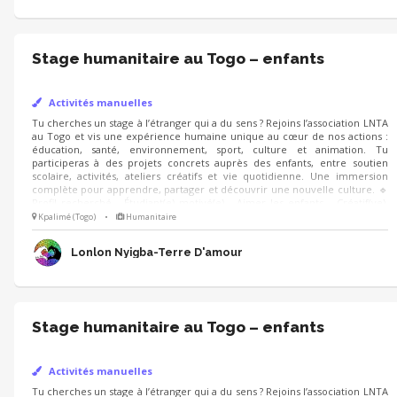
Stage humanitaire au Togo – enfants
Activités manuelles
Tu cherches un stage à l’étranger qui a du sens ? Rejoins l’association LNTA
au Togo et vis une expérience humaine unique au cœur de nos actions :
éducation, santé, environnement, sport, culture et animation. Tu
participeras à des projets concrets auprès des enfants, entre soutien
scolaire, activités, ateliers créatifs et vie quotidienne. Une immersion
complète pour apprendre, partager et découvrir une nouvelle culture. 🔹
Profil recherché - Étudiant(e) motivé(e) - Aimer les enfants - Créatif(ve),
dynamique - Ouvert(e) d’esprit et autonome
Kpalimé (Togo)
•
Humanitaire
Lonlon Nyigba-Terre D'amour
Stage humanitaire au Togo – enfants
Activités manuelles
Tu cherches un stage à l’étranger qui a du sens ? Rejoins l’association LNTA