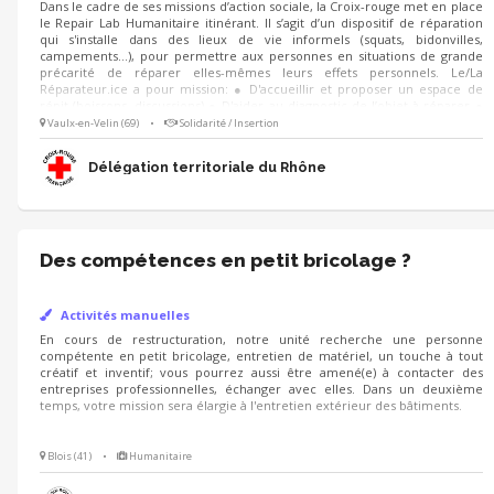
Dans le cadre de ses missions d’action sociale, la Croix-rouge met en place
le Repair Lab Humanitaire itinérant. Il s’agit d’un dispositif de réparation
qui s'installe dans des lieux de vie informels (squats, bidonvilles,
campements…), pour permettre aux personnes en situations de grande
précarité de réparer elles-mêmes leurs effets personnels. Le/La
Réparateur.ice a pour mission: ● D'accueillir et proposer un espace de
répit (boissons, discussions) ● D'aider au diagnostic de l’objet à réparer ●
De partager des connaissances de réparation et de mettre à disposition
Vaulx-en-Velin (69)
•
Solidarité / Insertion
du matériel (textile, électronique, mécanique...) ● De tenir à jour
l’inventaire des stocks
Délégation territoriale du Rhône
Des compétences en petit bricolage ?
Activités manuelles
En cours de restructuration, notre unité recherche une personne
compétente en petit bricolage, entretien de matériel, un touche à tout
créatif et inventif; vous pourrez aussi être amené(e) à contacter des
entreprises professionnelles, échanger avec elles. Dans un deuxième
temps, votre mission sera élargie à l'entretien extérieur des bâtiments.
Blois (41)
•
Humanitaire