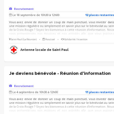
Recrutement
Le 18 septembre de 10h30 à 12h00
12
place
s
restante
s
Vous avez envie de donner un coup de main ponctuel, vous investir dans
une mission régulière ou simplement en savoir plus sur le bénévolat au sein
de la Croix-Rouge ? Soyez les bienvenus à cette réunion d'information. Nous
vous présenterons nos missions et nos activités afin que vous puissiez
identifier celles qui pourraient potentiellement vous intéresser.
Saint-Paul (La Réunion)
•
Ponctuel
•
Solidarité / Insertion
Antenne locale de Saint Paul
Je deviens bénévole - Réunion d'information
Recrutement
Le 4 septembre de 10h30 à 12h00
11
place
s
restante
s
Vous avez envie de donner un coup de main ponctuel, vous investir dans
une mission régulière ou simplement en savoir plus sur le bénévolat au sein
de la Croix-Rouge ? Soyez les bienvenus à cette réunion d'information. Nous
vous présenterons nos missions et nos activités afin que vous puissiez