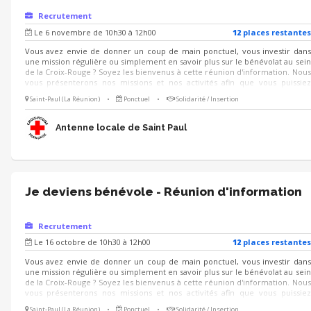
Recrutement
Le 6 novembre de 10h30 à 12h00
12
place
s
restante
s
Vous avez envie de donner un coup de main ponctuel, vous investir dans
une mission régulière ou simplement en savoir plus sur le bénévolat au sein
de la Croix-Rouge ? Soyez les bienvenus à cette réunion d'information. Nous
vous présenterons nos missions et nos activités afin que vous puissiez
identifier celles qui pourraient potentiellement vous intéresser.
Saint-Paul (La Réunion)
•
Ponctuel
•
Solidarité / Insertion
Antenne locale de Saint Paul
Je deviens bénévole - Réunion d'information
Recrutement
Le 16 octobre de 10h30 à 12h00
12
place
s
restante
s
Vous avez envie de donner un coup de main ponctuel, vous investir dans
une mission régulière ou simplement en savoir plus sur le bénévolat au sein
de la Croix-Rouge ? Soyez les bienvenus à cette réunion d'information. Nous
vous présenterons nos missions et nos activités afin que vous puissiez
identifier celles qui pourraient potentiellement vous intéresser.
Saint-Paul (La Réunion)
•
Ponctuel
•
Solidarité / Insertion