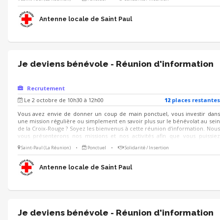
Antenne locale de Saint Paul
Je deviens bénévole - Réunion d'information
Recrutement
Le 2 octobre de 10h30 à 12h00
12
place
s
restante
s
Vous avez envie de donner un coup de main ponctuel, vous investir dans
une mission régulière ou simplement en savoir plus sur le bénévolat au sein
de la Croix-Rouge ? Soyez les bienvenus à cette réunion d'information. Nous
vous présenterons nos missions et nos activités afin que vous puissiez
identifier celles qui pourraient potentiellement vous intéresser.
Saint-Paul (La Réunion)
•
Ponctuel
•
Solidarité / Insertion
Antenne locale de Saint Paul
Je deviens bénévole - Réunion d'information