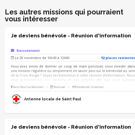
Les autres missions qui pourraient
vous intéresser
Je deviens bénévole - Réunion d'information
Recrutement
Le 20 novembre de 10h30 à 12h00
12
place
s
restante
s
Vous avez envie de donner un coup de main ponctuel, vous investir dans
une mission régulière ou simplement en savoir plus sur le bénévolat au sein
de la Croix-Rouge ? Soyez les bienvenus à cette réunion d'information. Nous
vous présenterons nos missions et nos activités afin que vous puissiez
identifier celles qui pourraient potentiellement vous intéresser.
Saint-Paul (La Réunion)
•
Ponctuel
•
Solidarité / Insertion
Antenne locale de Saint Paul
Je deviens bénévole - Réunion d'information