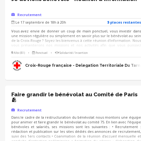
Recrutement
Le 17 septembre de 18h à 20h
5
place
s
restante
s
Vous avez envie de donner un coup de main ponctuel, vous investir dans
une mission régulière ou simplement en savoir plus sur le bénévolat au sein
de la Croix-Rouge ? Soyez les bienvenus à cette réunion d'information. Nous
vous présenterons nos missions et nos activités afin que vous puissiez
identifier celles qui pourraient potentiellement vous intéresser.
Albi (81)
•
Ponctuel
•
Solidarité / Insertion
Croix-Rouge française - Delegation Territoriale Du Tarn
Faire grandir le bénévolat au Comité de Paris
🫂
Recrutement
Dans le cadre de la restructuration du bénévolat nous montons une équipe
pour animer et faire grandir le bénévolat au comité 75. En lien avec l’équipe
bénévoles et salariés, ses missions sont les suivantes : • Recrutement :
rédaction et publication sur les sites dédiés des annonces de recrutement,
suivi des 1ers contacts • Coanimation de la réunion d'accueil mensuelle et
conduite d’entretien préliminaire • Animation du réseau : élaboration du