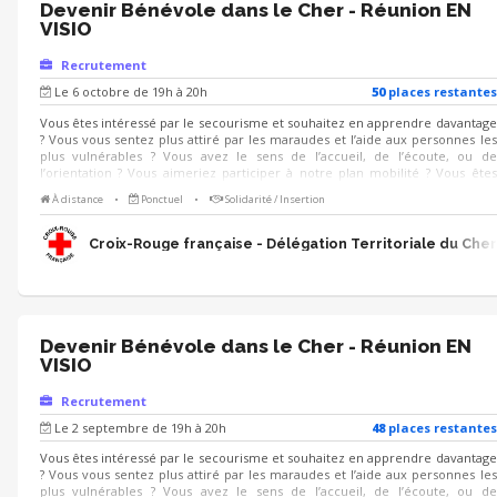
Devenir Bénévole dans le Cher - Réunion EN
VISIO
Recrutement
Le 6 octobre de 19h à 20h
50
place
s
restante
s
Vous êtes intéressé par le secourisme et souhaitez en apprendre davantage
? Vous vous sentez plus attiré par les maraudes et l’aide aux personnes les
plus vulnérables ? Vous avez le sens de l’accueil, de l’écoute, ou de
l’orientation ? Vous aimeriez participer à notre plan mobilité ? Vous êtes
organisé(e), responsable, et souhaitez vous investir dans l'encadrement
À distance
•
Ponctuel
•
Solidarité / Insertion
d’activités ou de bénévoles ? Alors n’hésitez plus ! Rejoignez-nous lors de
notre réunion d'information en visio. Nous vous présenterons les
différentes missions proposées par la Croix-Rouge française dans le
Croix-Rouge française - Délégation Territoriale du Cher
département du Cher et les nombreuses façons dont vous pouvez vous
engager. Nous serons ravis de vous accueillir !
Devenir Bénévole dans le Cher - Réunion EN
VISIO
Recrutement
Le 2 septembre de 19h à 20h
48
place
s
restante
s
Vous êtes intéressé par le secourisme et souhaitez en apprendre davantage
? Vous vous sentez plus attiré par les maraudes et l’aide aux personnes les
plus vulnérables ? Vous avez le sens de l’accueil, de l’écoute, ou de