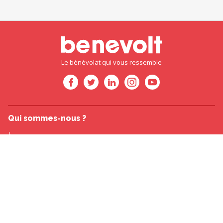
Le bénévolat qui vous ressemble
Qui sommes-nous ?
À propos
Notre vision du bénévolat
Devenir bénévole
Équipe
Presse
&
Partenaires
Pour aller plus loin
Blog de l'engagement