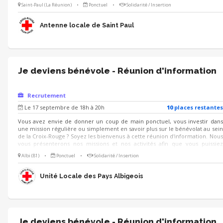
identifier celles qui pourraient potentiellement vous intéresser.
Saint-Paul (La Réunion)
•
Ponctuel
•
Solidarité / Insertion
Antenne locale de Saint Paul
Je deviens bénévole - Réunion d'information
Recrutement
Le 17 septembre de 18h à 20h
10
place
s
restante
s
Vous avez envie de donner un coup de main ponctuel, vous investir dans
une mission régulière ou simplement en savoir plus sur le bénévolat au sein
de la Croix-Rouge ? Soyez les bienvenus à cette réunion d'information. Nous
vous présenterons nos missions et nos activités afin que vous puissiez
identifier celles qui pourraient potentiellement vous intéresser.
Albi (81)
•
Ponctuel
•
Solidarité / Insertion
Unité Locale des Pays Albigeois
Je deviens bénévole - Réunion d'information