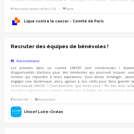
bilan annuel de l’activité, organisation d’événements • Suivi : suivi des
missions des bénévoles, • Construction et suivi du parcours de formation
19e arrondissement de Paris (75)
•
Santé
des bénévoles
Ligue contre le cancer - Comité de Paris
Recruter des équipes de bénévoles !
Recrutement
Les activités dans un comité UNICEF sont nombreuses ! Autant
d’opportunités d’actions pour des bénévoles qui pourront trouver une
mission qui répondra à leurs aspirations. Vous aimez échanger, savez
engager une dynamique, alors, agissez à nos côtés pour faire grandir la
communauté UNICEF ! Concrètement, que ferez-vous ? •En lien avec le/la
secrétaire général.e du comité, établir une stratégie de recrutement selon
les besoins •Mettre à jour les annonces sur les plateformes de recrutement
bénévole •Assurer les sessions d’informations sur les missions bénévole
Nantes (44)
•
Humanitaire
proposées •Suivre la bonne intégration des nouveaux bénévoles dans les
équipes du comité
Unicef Loire-Océan