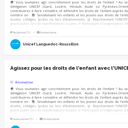
🌍 Vous souhaitez agir concrètement pour les droits de l'enfant ? Au se
délégation UNICEF (Gard, Lozère, Hérault, Aude ou Pyrénées-Orient
contribuerez à faire connaître et défendre les droits de l'enfant auprès d
nombre en : 📚 Sensibilisant les enfants et les jeunes aux droits de l'enf
écoles, collèges, lycées ou lors d'événements. 🤝 Représentant l'UNICE
grand public lors de manifestations locales. 🎉 Participant à l'organisation 
solidaires et de collectes de fonds qui soutiennent les actions de l'UNICEF. 
de l'enfant nous concernent tous ! Mobilisez-vous à nos côtés.
Narbonne (11)
•
Humanitaire
Unicef Languedoc-Roussillon
Agissez pour les droits de l'enfant avec l'UNIC
Animation
🌍 Vous souhaitez agir concrètement pour les droits de l'enfant ? Au se
délégation UNICEF (Gard, Lozère, Hérault, Aude ou Pyrénées-Orient
contribuerez à faire connaître et défendre les droits de l'enfant auprès d
nombre en : 📚 Sensibilisant les enfants et les jeunes aux droits de l'enf
écoles, collèges, lycées ou lors d'événements. 🤝 Représentant l'UNICE
grand public lors de manifestations locales. 🎉 Participant à l'organisation 
solidaires et de collectes de fonds qui soutiennent les actions de l'UNICEF. 
de l'enfant nous concernent tous ! Mobilisez-vous à nos côtés.
Carcassonne (11)
•
Humanitaire