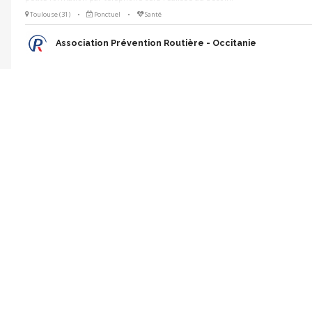
Toulouse (31)
•
Ponctuel
•
Santé
Association Prévention Routière - Occitanie
Sensibilise un public séniors aux risques routie
Animation
Le 12 septembre de 13h à 17h
Vous souhaitez sensibiliser un public séniors aux risques routiers ? Nous 
rendez-vous pour animer un stand de prévention sur le Salon des Séniors
Toulouse avec nos outils pédagogiques et ludiques, et l'aide de nos bén
petite formation par téléphone sera réalisée au besoin.
Toulouse (31)
•
Ponctuel
•
Santé
Association Prévention Routière - Occitanie