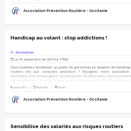
Association Prévention Routière - Occitanie
Handicap au volant : stop addictions !
Animation
Le 10 septembre de 10h15 à 17h00
Vous souhaitez sensibiliser un public de personnes en situation de handicap
routiers liés aux conduites addictives ? Rejoignez notre associatio
l'animation d'un serious game. Les bénévoles de l'association seront présen
! Au programme : Bock & Co pour environ 4 sessions de 10 à 15 personnes.
se finira autour d'un goûter avec l'ensemble des participants.
Lavaur (81)
•
Ponctuel
•
Santé
Association Prévention Routière - Occitanie
Sensibilise des salariés aux risques routiers