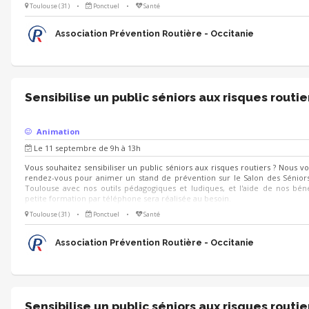
Toulouse (31)
•
Ponctuel
•
Santé
Association Prévention Routière - Occitanie
Sensibilise un public séniors aux risques routie
Animation
Le 11 septembre de 9h à 13h
Vous souhaitez sensibiliser un public séniors aux risques routiers ? Nous 
rendez-vous pour animer un stand de prévention sur le Salon des Séniors
Toulouse avec nos outils pédagogiques et ludiques, et l'aide de nos bén
petite formation par téléphone sera réalisée au besoin.
Toulouse (31)
•
Ponctuel
•
Santé
Association Prévention Routière - Occitanie
Sensibilise un public séniors aux risques routie