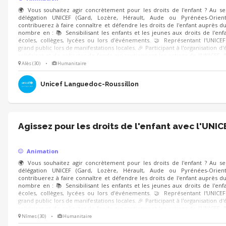
🌍 Vous souhaitez agir concrètement pour les droits de l'enfant ? Au se
délégation UNICEF (Gard, Lozère, Hérault, Aude ou Pyrénées-Orient
contribuerez à faire connaître et défendre les droits de l'enfant auprès d
nombre en : 📚 Sensibilisant les enfants et les jeunes aux droits de l'enf
écoles, collèges, lycées ou lors d'événements. 🤝 Représentant l'UNICE
grand public lors de manifestations locales. 🎉 Participant à l'organisation 
solidaires et de collectes de fonds qui soutiennent les actions de l'UNICEF. 
de l'enfant nous concernent tous ! Mobilisez-vous à nos côtés.
Alès (30)
•
Humanitaire
Unicef Languedoc-Roussillon
Agissez pour les droits de l'enfant avec l'UNIC
Animation
🌍 Vous souhaitez agir concrètement pour les droits de l'enfant ? Au se
délégation UNICEF (Gard, Lozère, Hérault, Aude ou Pyrénées-Orient
contribuerez à faire connaître et défendre les droits de l'enfant auprès d
nombre en : 📚 Sensibilisant les enfants et les jeunes aux droits de l'enf
écoles, collèges, lycées ou lors d'événements. 🤝 Représentant l'UNICE
grand public lors de manifestations locales. 🎉 Participant à l'organisation 
solidaires et de collectes de fonds qui soutiennent les actions de l'UNICEF. 
de l'enfant nous concernent tous ! Mobilisez-vous à nos côtés.
Nîmes (30)
•
Humanitaire