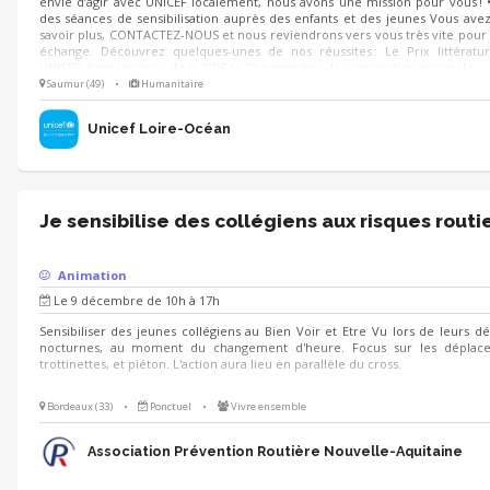
envie d’agir avec UNICEF localement, nous avons une mission pour vous ! 
des séances de sensibilisation auprès des enfants et des jeunes Vous ave
savoir plus, CONTACTEZ-NOUS et nous reviendrons vers vous très vite pour
échange. Découvrez quelques-unes de nos réussites : Le Prix littératu
UNICEF, l'anniversaire de la CIDE le 20 novembre, la consultation nationale..
Saumur (49)
•
Humanitaire
Unicef Loire-Océan
Je sensibilise des collégiens aux risques routi
Animation
Le 9 décembre de 10h à 17h
Sensibiliser des jeunes collégiens au Bien Voir et Etre Vu lors de leurs 
nocturnes, au moment du changement d'heure. Focus sur les déplace
trottinettes, et piéton. L'action aura lieu en parallèle du cross.
Bordeaux (33)
•
Ponctuel
•
Vivre ensemble
Association Prévention Routière Nouvelle-Aquitaine