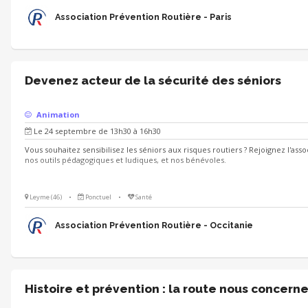
orientation, vestiaires et consignes... - Animation d'un stand sur le village ou
Commissariat de course, ravitaillement...
Association Prévention Routière - Paris
Devenez acteur de la sécurité des séniors
Animation
Le 24 septembre de 13h30 à 16h30
Vous souhaitez sensibilisez les séniors aux risques routiers ? Rejoignez l'asso
nos outils pédagogiques et ludiques, et nos bénévoles.
Leyme (46)
•
Ponctuel
•
Santé
Association Prévention Routière - Occitanie
Histoire et prévention : la route nous concern