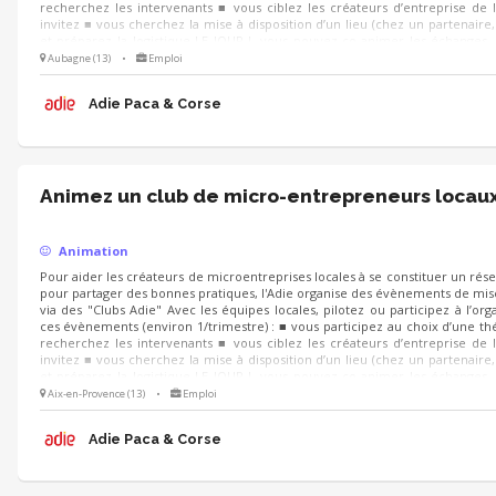
recherchez les intervenants ■ vous ciblez les créateurs d’entreprise de l
invitez ■ vous cherchez la mise à disposition d’un lieu (chez un partenaire, u
et préparez la logistique LE JOUR J, vous pouvez co-animer les échanges, r
satisfaction et les attentes des participants pour d’autres événements
Aubagne (13)
•
Emploi
Adie Paca & Corse
Animez un club de micro-entrepreneurs locau
Animation
Pour aider les créateurs de microentreprises locales à se constituer un rése
pour partager des bonnes pratiques, l'Adie organise des évènements de mi
via des "Clubs Adie" Avec les équipes locales, pilotez ou participez à l’org
ces évènements (environ 1/trimestre) : ■ vous participez au choix d’une t
recherchez les intervenants ■ vous ciblez les créateurs d’entreprise de l
invitez ■ vous cherchez la mise à disposition d’un lieu (chez un partenaire, u
et préparez la logistique LE JOUR J, vous pouvez co-animer les échanges, r
satisfaction et les attentes des participants pour d’autres événements
Aix-en-Provence (13)
•
Emploi
Adie Paca & Corse