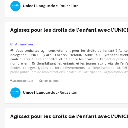
Unicef Languedoc-Roussillon
Agissez pour les droits de l'enfant avec l'UNIC
Animation
🌍 Vous souhaitez agir concrètement pour les droits de l'enfant ? Au se
délégation UNICEF (Gard, Lozère, Hérault, Aude ou Pyrénées-Orient
contribuerez à faire connaître et défendre les droits de l'enfant auprès d
nombre en : 📚 Sensibilisant les enfants et les jeunes aux droits de l'enf
écoles, collèges, lycées ou lors d'événements. 🤝 Représentant l'UNICE
grand public lors de manifestations locales. 🎉 Participant à l'organisation 
solidaires et de collectes de fonds qui soutiennent les actions de l'UNICEF. 
de l'enfant nous concernent tous ! Mobilisez-vous à nos côtés.
Montpellier (34)
•
Humanitaire
Unicef Languedoc-Roussillon
Agissez pour les droits de l'enfant avec l'UNIC