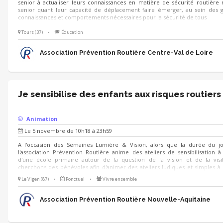
senior à actualiser leurs connaissances en matière de sécurité routière 
senior quant leur capacité de déplacement faire émerger, au sein des g
connaissances et comportements nécessaires pour la sécurité de tous
Tours (37)
•
Éducation
Association Prévention Routière Centre-Val de Loire
Je sensibilise des enfants aux risques routiers
Animation
Le 5 novembre de 10h18 à 23h59
A l'occasion des Semaines Lumière & Vision, alors que la durée du jo
l'association Prévention Routière anime des ateliers de sensibilisation à
d'une école primaire autour de la question de la vision et de la visib
cherchons des bénévoles afin d'animer des ateliers ludiques et simples à
main : - quiz - jeux de cherche et trouve - jeux de cartes - ... Nous serons r
Le Vigen (87)
•
Ponctuel
•
Vivre ensemble
accueillir à cette occasion !
Association Prévention Routière Nouvelle-Aquitaine