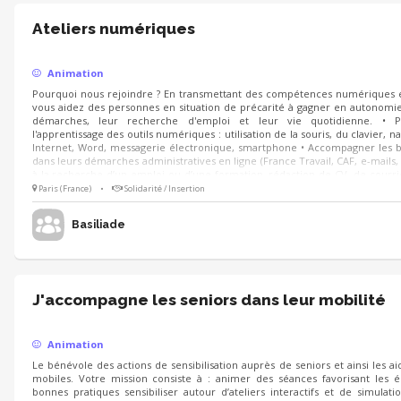
Ateliers numériques
Animation
Pourquoi nous rejoindre ? En transmettant des compétences numériques es
vous aidez des personnes en situation de précarité à gagner en autonomie
démarches, leur recherche d'emploi et leur vie quotidienne. • Pa
l'apprentissage des outils numériques : utilisation de la souris, du clavier, n
Internet, Word, messagerie électronique, smartphone • Accompagner les bé
dans leurs démarches administratives en ligne (France Travail, CAF, e-mails, e
à la recherche d’un emploi ou d’une formation, rédaction de CV, de courri
recherchées : • Aisance avec les outils numériques • Patience, pé
Paris (France)
•
Solidarité / Insertion
bienveillance
Basiliade
J'accompagne les seniors dans leur mobilité
Animation
Le bénévole des actions de sensibilisation auprès de seniors et ainsi les ai
mobiles. Votre mission consiste à : animer des séances favorisant les 
bonnes pratiques sensibiliser autour d’ateliers interactifs et de simulati