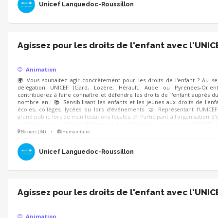
Unicef Languedoc-Roussillon
Agissez pour les droits de l'enfant avec l'UNIC
Animation
🌍 Vous souhaitez agir concrètement pour les droits de l'enfant ? Au se
délégation UNICEF (Gard, Lozère, Hérault, Aude ou Pyrénées-Orient
contribuerez à faire connaître et défendre les droits de l'enfant auprès d
nombre en : 📚 Sensibilisant les enfants et les jeunes aux droits de l'enf
écoles, collèges, lycées ou lors d'événements. 🤝 Représentant l'UNICE
grand public lors de manifestations locales. 🎉 Participant à l'organisation 
solidaires et de collectes de fonds qui soutiennent les actions de l'UNICEF. 
de l'enfant nous concernent tous ! Mobilisez-vous à nos côtés.
Béziers (34)
•
Humanitaire
Unicef Languedoc-Roussillon
Agissez pour les droits de l'enfant avec l'UNIC
Animation