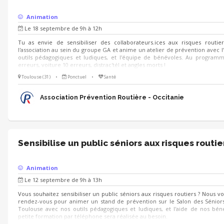
Animation
Le 18 septembre de 9h à 12h
Tu as envie de sensibiliser des collaborateurs.ices aux risques routier
l'association au sein du groupe GA et anime un atelier de prévention avec l
outils pédagogiques et ludiques, et l'équipe de bénévoles. Au programm
erreurs, voiture 10 erreurs, distrac'tél et angles morts !
Toulouse (31)
•
Ponctuel
•
Santé
Association Prévention Routière - Occitanie
Sensibilise un public séniors aux risques routie
Animation
Le 12 septembre de 9h à 13h
Vous souhaitez sensibiliser un public séniors aux risques routiers ? Nous 
rendez-vous pour animer un stand de prévention sur le Salon des Séniors
Toulouse avec nos outils pédagogiques et ludiques, et l'aide de nos bén
petite formation par téléphone sera réalisée au besoin.