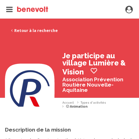
Retour à la recherche
Je participe au
village Lumière &
Vision
Association Prévention
Routière Nouvelle-
Aquitaine
Accueil
Types d'activités
Animation
Description de la mission