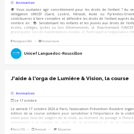
Animation
🌍 Vous souhaitez agir concrètement pour les droits de l'enfant ? Au se
délégation UNICEF (Gard, Lozère, Hérault, Aude ou Pyrénées-Orient
contribuerez à faire connaître et défendre les droits de l'enfant auprès d
nombre en : 📚 Sensibilisant les enfants et les jeunes aux droits de l'enf
écoles, collèges, lycées ou lors d'événements. 🤝 Représentant l'UNICE
grand public lors de manifestations locales. 🎉 Participant à l'organisation 
solidaires et de collectes de fonds qui soutiennent les actions de l'UNICEF. 
de l'enfant nous concernent tous ! Mobilisez-vous à nos côtés.
Perpignan (66)
•
Humanitaire
Unicef Languedoc-Roussillon
J'aide à l'orga de Lumière & Vision, la course
Animation
Le 17 octobre
Le samedi 17 octobre 2026 à Paris, l’association Prévention Routière orga
édition de sa course solidaire pour sensibiliser à l’importance de la visibil
vision pour tous les usagers de la route, au moment du passage à l’heure
évènement à la croisée du sport, de la prévention et de la convivia
recherchons des bénévoles enthousiastes pour contribuer au bon dér
Paris (75)
•
Ponctuel
•
Éducation
l’événement. Plusieurs missions sont proposées : - Retrait des dossards,