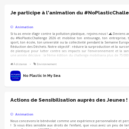
Je participe à l'animation du #NoPlasticChall
Animation
Si tu as envie d’agir contre la pollution plastique, rejoins-nous ! 🌊 Deviens
du #NoPlasticChallenge 2026 et mobilise ton entourage, ton entreprise, 
sport, ton école, ton université ou ta collectivité pendant la Semaine Euro
Réduction des Déchets. Notre objectif : réduire la surproduction et la sur
de plastique pour lutter contre ses impacts sur l’environnement et la san
une année décisive : la 9ème édition du challenge mobilisera plus de 75 00
avec une campagne axée sur la santé, de nouveaux outils et de nombreux
de sensibilisation.
À distance
•
Environnement
No Plastic In My Sea
Actions de Sensibilisation auprès des Jeunes !
Animation
Nous concevons le bénévolat comme une expérience personnalisée et pers
! Si vous êtes sensible aux droits de l’enfant, que vous avez un peu de t