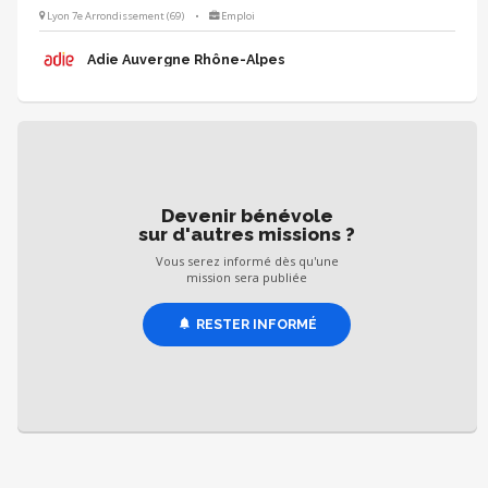
satisfaction. En épaulant la responsable RH sur ce suivi, vous lui libérez
Lyon 7e Arrondissement (69)
•
Emploi
du temps pour l'essentiel et contribuez, à votre échelle, à l'impact de
l'Adie. 👉 Planification des formations, suivi des inscriptions, reporting,
Adie Auvergne Rhône-Alpes
etc.
Devenir bénévole
sur d'autres missions ?
Vous serez informé dès qu'une
mission sera publiée
RESTER INFORMÉ