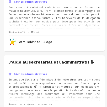
Tâches administratives
Pour ceux qui souhaitent soutenir les malades concernés par une
maladie neuromusculaire, l’AFM Téléthon forme et accompagne de
façon personnalisée ses bénévoles pour que « donner du temps soit
une expérience épanouissante ». Les bénévoles de la délégation
souhaitent étoffer leur équipe pour développer les activités de
convivialité et faciliter l'accès aux loisirs. Créer une dynamique
d’ouverture, de convivialité, de partage, afin que les familles du
département se sentent accueillies par la délégation. (à travers
La Ravoire (73)
•
Santé
l’organisations de rencontres conviviales..) Rendre accessible des
activités culturelles et permettre ainsi aux personnes de se sentir
Afm Téléthon - Siège
citoyen à part entière.
J'aide au secrétariat et l’administratif 📝
Tâches administratives
En tant que Secrétaire Administratif de notre structure, tes missions
seront : ➔ Gérer la correspondance, en assurant une réponse rapide
et professionnelle 📬. ➔ Organiser et mettre à jour les dossiers 📂
pour garantir un accès et une récupération facile des informations. ➔
Assurer l'archivage des documents 🗃️ importants pour une
conservation sécurisée et structurée ➔ Veiller au respect des
obligations statutaires ➔ Organiser les réunions : conseil
d’administration, assemblée générale Les aspects administratifs sont
Melun (77)
•
Solidarité / Insertion