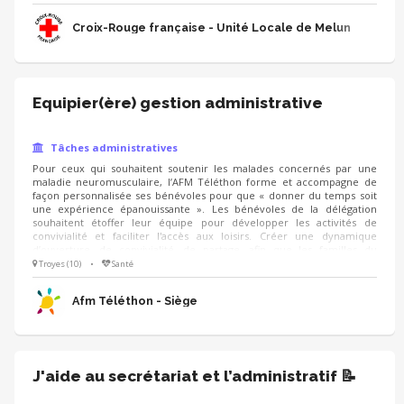
indispensables à la continuation de nos activités, tu seras un maillon
essentiel de l’action de l’association ! Tu es polyvalent et organisé ?
Croix-Rouge française - Unité Locale de Melun
Rejoins-nous ! 🙂
Equipier(ère) gestion administrative
Tâches administratives
Pour ceux qui souhaitent soutenir les malades concernés par une
maladie neuromusculaire, l’AFM Téléthon forme et accompagne de
façon personnalisée ses bénévoles pour que « donner du temps soit
une expérience épanouissante ». Les bénévoles de la délégation
souhaitent étoffer leur équipe pour développer les activités de
convivialité et faciliter l'accès aux loisirs. Créer une dynamique
d’ouverture, de convivialité, de partage, afin que les familles du
département se sentent accueillies par la délégation. (à travers
Troyes (10)
•
Santé
l’organisations de rencontres conviviales..) Rendre accessible des
activités culturelles et permettre ainsi aux personnes de se sentir
Afm Téléthon - Siège
citoyen à part entière.
J'aide au secrétariat et l’administratif 📝