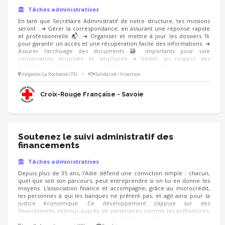
Tâches administratives
En tant que Secrétaire Administratif de notre structure, tes missions
seront : ➔ Gérer la correspondance, en assurant une réponse rapide
et professionnelle 📬. ➔ Organiser et mettre à jour les dossiers 📂
pour garantir un accès et une récupération facile des informations. ➔
Assurer l'archivage des documents 🗃️ importants pour une
conservation sécurisée et structurée ➔ Veiller au respect des
obligations statutaires ➔ Organiser les réunions : conseil
d’administration, assemblée générale Les aspects administratifs sont
Valgelon-La Rochette (73)
•
Solidarité / Insertion
indispensables à la continuation de nos activités, tu seras un maillon
essentiel de l’action de l’association ! Tu es polyvalent et organisé ?
Croix-Rouge Française - Savoie
Rejoins-nous ! 🙂
Soutenez le suivi administratif des
financements
Tâches administratives
Depuis plus de 35 ans, l'Adie défend une conviction simple : chacun,
quel que soit son parcours, peut entreprendre si on lui en donne les
moyens. L'association finance et accompagne, grâce au microcrédit,
les personnes à qui les banques ne prêtent pas, et agit ainsi pour la
justice économique. Ce développement s'appuie sur des
financements obtenus auprès de partenaires comme les préfectures,
dans le cadre des contrats de ville. Votre mission : assurer le suivi