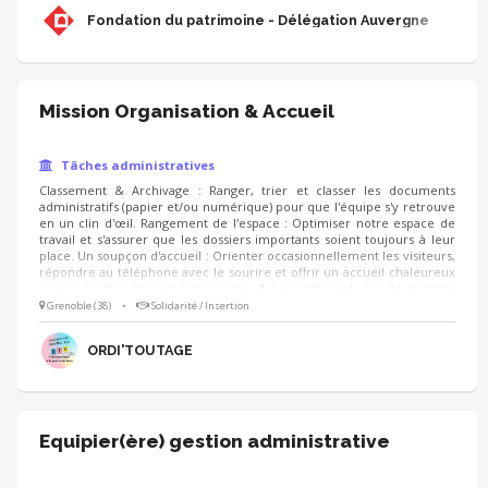
adhésions) et réalisez des tâches administratives diverses
Fondation du patrimoine - Délégation Auvergne
(classements, courriers, mailings).
Mission Organisation & Accueil
Tâches administratives
Classement & Archivage : Ranger, trier et classer les documents
administratifs (papier et/ou numérique) pour que l'équipe s'y retrouve
en un clin d'œil. Rangement de l'espace : Optimiser notre espace de
travail et s'assurer que les dossiers importants soient toujours à leur
place. Un soupçon d'accueil : Orienter occasionnellement les visiteurs,
répondre au téléphone avec le sourire et offrir un accueil chaleureux
à ceux qui franchissent notre porte. 👤 Le profil idéal : pas de diplôme
requis, juste quelques ingrédients essentiels : le sens de l'organisation
Grenoble (38)
•
Solidarité / Insertion
(et un petit côté maniaque de l'ordre, on adore ça !). de la discrétion et
de la rigueur (pour respecter la confidentialité des doc
ORDI'TOUTAGE
Equipier(ère) gestion administrative