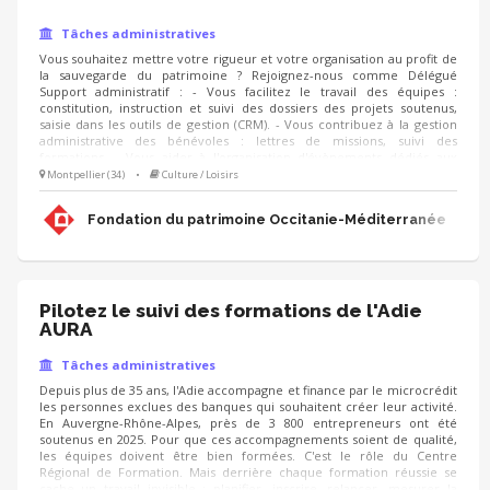
Tâches administratives
Vous souhaitez mettre votre rigueur et votre organisation au profit de
la sauvegarde du patrimoine ? Rejoignez-nous comme Délégué
Support administratif : - Vous facilitez le travail des équipes :
constitution, instruction et suivi des dossiers des projets soutenus,
saisie dans les outils de gestion (CRM). - Vous contribuez à la gestion
administrative des bénévoles : lettres de missions, suivi des
formations, - Vous aider à l'organisation d'évènements dédiés aux
partenaires de la Fondation (listings, invitations, suivi des réponses,
Montpellier (34)
•
Culture / Loisirs
etc.) - Vous apportez votre soutien lors des campagnes (Noël, IFI,
adhésions) et réalisez des tâches administratives diverses
Fondation du patrimoine Occitanie-Méditerranée
(classements, courriers, mailings).
Pilotez le suivi des formations de l'Adie
AURA
Tâches administratives
Depuis plus de 35 ans, l'Adie accompagne et finance par le microcrédit
les personnes exclues des banques qui souhaitent créer leur activité.
En Auvergne-Rhône-Alpes, près de 3 800 entrepreneurs ont été
soutenus en 2025. Pour que ces accompagnements soient de qualité,
les équipes doivent être bien formées. C'est le rôle du Centre
Régional de Formation. Mais derrière chaque formation réussie se
cache un travail invisible : planifier, inscrire, relancer, mesurer la