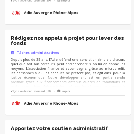
administratif de ces conventions, notamment la saisie sur les
Lyon 7e Arrondissement (69)
•
Emploi
applications spécifiques liées à ces dispositifs, en lien avec la vie et le
fonctionnement de l'association.
Adie Auvergne Rhône-Alpes
Rédigez nos appels à projet pour lever des
fonds
Tâches administratives
Depuis plus de 35 ans, l'Adie défend une conviction simple : chacun,
quel que soit son parcours, peut entreprendre si on lui en donne les
moyens. L'association finance et accompagne, grâce au microcrédit,
les personnes à qui les banques ne prêtent pas, et agit ainsi pour la
justice économique. Notre développement est en partie rendu
possible grâce aux financements obtenus auprès de fondations et
partenaires privés. Votre mission : rédiger les réponses aux appels à
projets et demandes de financement, notamment la partie description
Lyon 7e Arrondissement (69)
•
Emploi
du projet.
Adie Auvergne Rhône-Alpes
Apportez votre soutien administratif