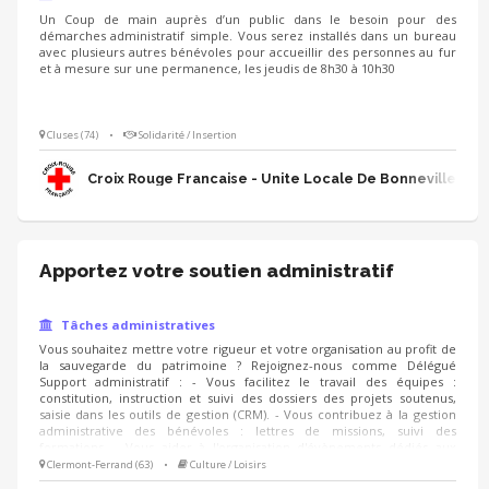
Un Coup de main auprès d’un public dans le besoin pour des
démarches administratif simple. Vous serez installés dans un bureau
avec plusieurs autres bénévoles pour accueillir des personnes au fur
et à mesure sur une permanence, les jeudis de 8h30 à 10h30
Cluses (74)
•
Solidarité / Insertion
Croix Rouge Francaise - Unite Locale De Bonneville
Apportez votre soutien administratif
Tâches administratives
Vous souhaitez mettre votre rigueur et votre organisation au profit de
la sauvegarde du patrimoine ? Rejoignez-nous comme Délégué
Support administratif : - Vous facilitez le travail des équipes :
constitution, instruction et suivi des dossiers des projets soutenus,
saisie dans les outils de gestion (CRM). - Vous contribuez à la gestion
administrative des bénévoles : lettres de missions, suivi des
formations, - Vous aider à l'organisation d'évènements dédiés aux
partenaires de la Fondation (listings, invitations, suivi des réponses,
Clermont-Ferrand (63)
•
Culture / Loisirs
etc.) - Vous apportez votre soutien lors des campagnes (Noël, IFI,