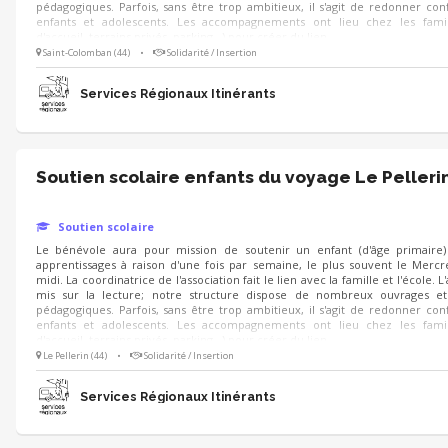
pédagogiques. Parfois, sans être trop ambitieux, il s'agit de redonner con
enfants et adolescents. Les accompagnements ont lieu chez les famill
d'accueil, terrains privés, parking...) pour créer du lien.
Saint-Colomban (44)
•
Solidarité / Insertion
Services Régionaux Itinérants
Soutien scolaire enfants du voyage Le Pelleri
Soutien scolaire
Le bénévole aura pour mission de soutenir un enfant (d'âge primaire)
apprentissages à raison d'une fois par semaine, le plus souvent le Mercr
midi. La coordinatrice de l'association fait le lien avec la famille et l'école. L
mis sur la lecture; notre structure dispose de nombreux ouvrages et
pédagogiques. Parfois, sans être trop ambitieux, il s'agit de redonner con
enfants et adolescents. Les accompagnements ont lieu chez les famill
d'accueil, terrains privés, parking...) pour créer du lien.
Le Pellerin (44)
•
Solidarité / Insertion
Services Régionaux Itinérants