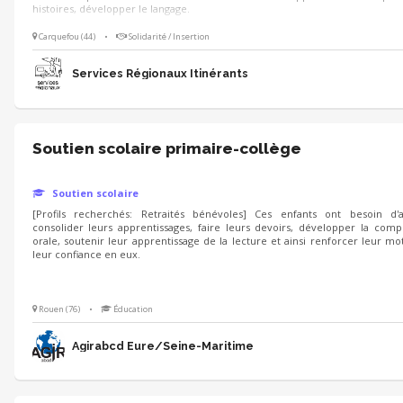
histoires, développer le langage.
Carquefou (44)
•
Solidarité / Insertion
Services Régionaux Itinérants
Soutien scolaire primaire-collège
Soutien scolaire
[Profils recherchés: Retraités bénévoles] Ces enfants ont besoin d'
consolider leurs apprentissages, faire leurs devoirs, développer la com
orale, soutenir leur apprentissage de la lecture et ainsi renforcer leur mot
leur confiance en eux.
Rouen (76)
•
Éducation
Agirabcd Eure/Seine-Maritime