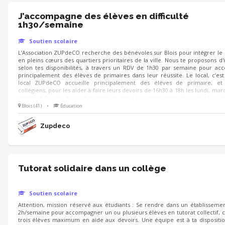
J’accompagne des élèves en difficulté
1h30/semaine
Soutien scolaire
L’Association ZUPdeCO recherche des bénévoles sur Blois pour intégrer le l
en pleins cœurs des quartiers prioritaires de la ville. Nous te proposons d'
selon tes disponibilités, à travers un RDV de 1h30 par semaine pour a
principalement des élèves de primaires dans leur réussite. Le local, c’est
local ZUPdeCO accueille principalement des élèves de primaire, et
collégiens, pour les aider à faire leurs devoirs de 16h30 à 18h les lundi, mard
vendredi.En plus du soutien scolaire, nous leur proposons des activités pé
lorsque les devoirs sont terminés. Cette expérience est ouverte à tout le m
Blois (41)
•
Éducation
Zupdeco
Tutorat solidaire dans un collège
Soutien scolaire
Attention, mission réservé aux étudiants : Se rendre dans un établissemen
2h/semaine pour accompagner un ou plusieurs élèves en tutorat collectif, c’
trois élèves maximum en aide aux devoirs. Une équipe est à ta dispositi