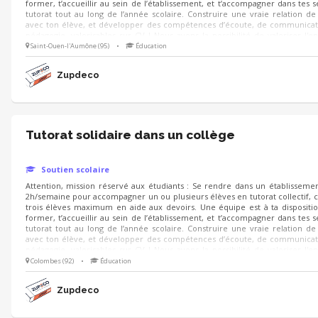
former, t’accueillir au sein de l’établissement, et t’accompagner dans tes 
tutorat tout au long de l’année scolaire. Construire une vraie relation de
avec ton élève, et développer des compétences d’écoute, de communicat
pédagogie, valorisables sur CV ! Nous avons la possibilité de valoriser l'
sous forme de stage. Pour en savoir plus n'hésitez pas à nous écrire, merci !
Saint-Ouen-l'Aumône (95)
•
Éducation
Zupdeco
Tutorat solidaire dans un collège
Soutien scolaire
Attention, mission réservé aux étudiants : Se rendre dans un établissemen
2h/semaine pour accompagner un ou plusieurs élèves en tutorat collectif, c’
trois élèves maximum en aide aux devoirs. Une équipe est à ta dispositi
former, t’accueillir au sein de l’établissement, et t’accompagner dans tes 
tutorat tout au long de l’année scolaire. Construire une vraie relation de
avec ton élève, et développer des compétences d’écoute, de communicat
pédagogie, valorisables sur CV ! Nous avons la possibilité de valoriser l'
sous forme de stage. Pour en savoir plus n'hésitez pas à nous écrire, merci !
Colombes (92)
•
Éducation
Zupdeco