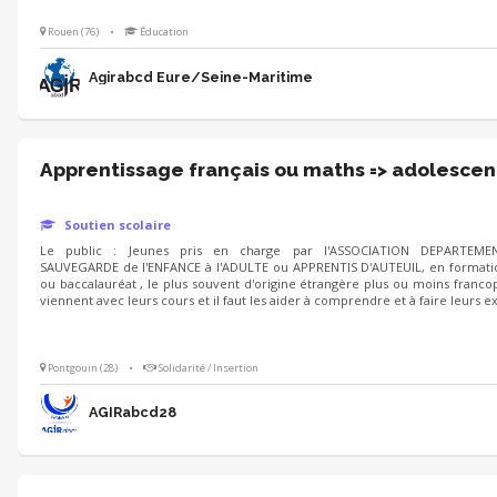
Rouen (76)
•
Éducation
Agirabcd Eure/Seine-Maritime
Apprentissage français ou maths => adolescen
Soutien scolaire
Le public : Jeunes pris en charge par l'ASSOCIATION DEPARTEME
SAUVEGARDE de l'ENFANCE à l'ADULTE ou APPRENTIS D'AUTEUIL, en formati
ou baccalauréat , le plus souvent d'origine étrangère plus ou moins francop
viennent avec leurs cours et il faut les aider à comprendre et à faire leurs e
Pontgouin (28)
•
Solidarité / Insertion
AGIRabcd28