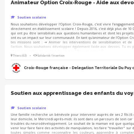
Animateur Option Croix-Rouge - Aide aux devo
Soutien scolaire
Nous souhaitons développer l'Option Croix-Rouge, c’est vivre l’engagement 
directement en établissement scolaire ! Depuis 2016, c’est déjà plus de 10 
qui ont pu être sensibilisés aux questions humanitaires et dont les projets 
ont eu un impact sur leur communauté. En tant qu'animateur de l'Option Cr
tes missions sont : ➔ Animer les interventions de sensibilisation et de
l’action. Nous souhaitons développer également l'aide aux devoirs. Tu es
et aime travailler au contact des jeunes ? Rejoins-nous ! 😀
Thiers (63)
•
Solidarité / Insertion
Croix-Rouge française - Delegation Territoriale Du Puy
Soutien aux apprentissage des enfants du vo
Soutien scolaire
Une famille recherche un bénévole pour intervenir auprès de ses 2 fils (6 e
leur domicile, le Mercredi après-midi; ils sont dans un parcours de soin car 
troubles du neurodéveloppement. Le souhait de la maman est que quelqu
venir leur faire faire des activités de manipulation, les faire "travailler" sur
toutes simples comme reconnaitre les couleurs, apprendre à compter,