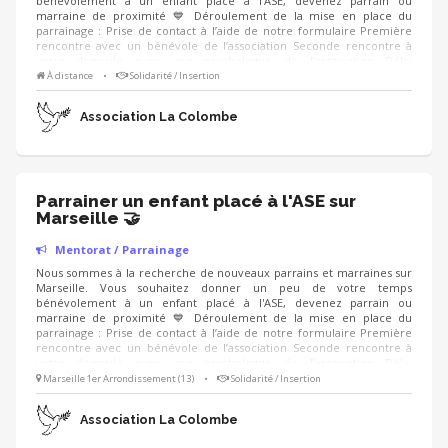
bénévolement à un enfant placé à l'ASE, devenez parrain ou
marraine de proximité 💙 Déroulement de la mise en place du
parrainage : Prise de contact à l’aide de notre formulaire Première
rencontre avec un bénévole de l’association Seconde rencontre à
votre domicile avec une psychologue de l’association Délai
d’attribution du parrainage Proposition de la mise en relation avec
À distance
•
Solidarité / Insertion
un(e) filleul(e) Formation pour les futurs parrains Rencontre avec
l’intervenant professionnel au sein de la MECS Rencontre avec le/la
Association La Colombe
filleul(e)
Parrainer un enfant placé à l'ASE sur
Marseille 🤝
Mentorat / Parrainage
Nous sommes à la recherche de nouveaux parrains et marraines sur
Marseille. Vous souhaitez donner un peu de votre temps
bénévolement à un enfant placé à l'ASE, devenez parrain ou
marraine de proximité 💙 Déroulement de la mise en place du
parrainage : Prise de contact à l’aide de notre formulaire Première
rencontre avec un bénévole de l’association Seconde rencontre à
votre domicile avec une psychologue de l’association Délai
d’attribution du parrainage Proposition de la mise en relation avec
Marseille 1er Arrondissement (13)
•
Solidarité / Insertion
un(e) filleul(e) Formation pour les futurs parrains Rencontre avec
l’intervenant professionnel au sein de la MECS Rencontre avec le/la
Association La Colombe
filleul(e)