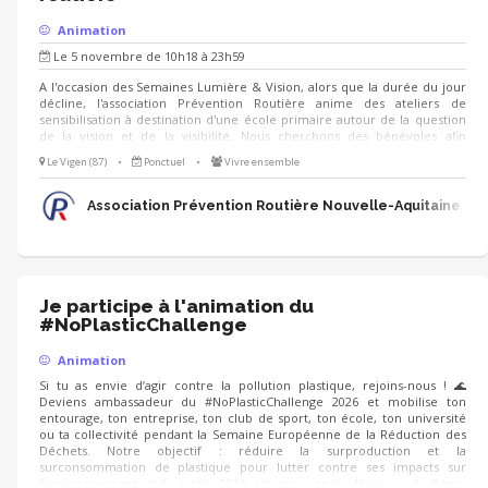
Animation
Le 5 novembre de 10h18 à 23h59
A l'occasion des Semaines Lumière & Vision, alors que la durée du jour
décline, l'association Prévention Routière anime des ateliers de
sensibilisation à destination d'une école primaire autour de la question
de la vision et de la visibilité. Nous cherchons des bénévoles afin
d'animer des ateliers ludiques et simples à prendre en main : - quiz -
Le Vigen (87)
•
Ponctuel
•
Vivre ensemble
jeux de cherche et trouve - jeux de cartes - ... Nous serons ravis de vous
accueillir à cette occasion !
Association Prévention Routière Nouvelle-Aquitaine
Je participe à l'animation du
#NoPlasticChallenge
Animation
Si tu as envie d’agir contre la pollution plastique, rejoins-nous ! 🌊
Deviens ambassadeur du #NoPlasticChallenge 2026 et mobilise ton
entourage, ton entreprise, ton club de sport, ton école, ton université
ou ta collectivité pendant la Semaine Européenne de la Réduction des
Déchets. Notre objectif : réduire la surproduction et la
surconsommation de plastique pour lutter contre ses impacts sur
l’environnement et la santé. 2026 est une année décisive : la 9ème