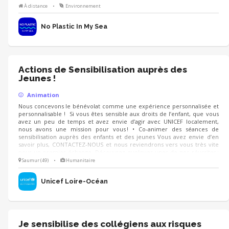
édition du challenge mobilisera plus de 75 000 personnes, avec une
À distance
•
Environnement
campagne axée sur la santé, de nouveaux outils et de nombreux
événements de sensibilisation.
No Plastic In My Sea
Actions de Sensibilisation auprès des
Jeunes !
Animation
Nous concevons le bénévolat comme une expérience personnalisée et
personnalisable ! Si vous êtes sensible aux droits de l’enfant, que vous
avez un peu de temps et avez envie d’agir avec UNICEF localement,
nous avons une mission pour vous ! • Co-animer des séances de
sensibilisation auprès des enfants et des jeunes Vous avez envie d’en
savoir plus, CONTACTEZ-NOUS et nous reviendrons vers vous très vite
pour un premier échange. Découvrez quelques-unes de nos réussites :
Le Prix littérature jeunesse UNICEF, l'anniversaire de la CIDE le 20
Saumur (49)
•
Humanitaire
novembre, la consultation nationale..
Unicef Loire-Océan
Je sensibilise des collégiens aux risques