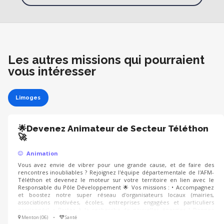
Les autres missions qui pourraient
vous intéresser
Limoges
🌟Devenez Animateur de Secteur Téléthon
🚀
Animation
Vous avez envie de vibrer pour une grande cause, et de faire des
rencontres inoubliables ? Rejoignez l'équipe départementale de l'AFM-
Téléthon et devenez le moteur sur votre territoire en lien avec le
Responsable du Pôle Développement 🌟 Vos missions : • Accompagnez
et boostez notre super réseau d'organisateurs locaux (mairies,
associations motivées, écoles, entreprises engagées et particuliers
passionnés). • Partez à la recherche de nouvelles énergies ! Donnez
envie à de futurs partenaires de se lancer dans l'aventure pour faire
Menton (06)
•
Santé