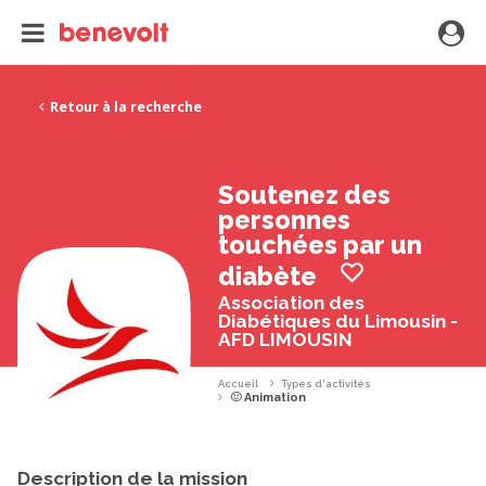
Retour à la recherche
Soutenez des
personnes
touchées par un
diabète
Association des
Diabétiques du Limousin -
AFD LIMOUSIN
Accueil
Types d'activités
Animation
Description de la mission