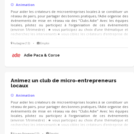
Animation
Pour aider les créateurs de microentreprises locales à se constituer un
réseau de pairs, pour partager des bonnes pratiques, l'Adie organise des
évènements de mise en réseau via des "Clubs Adie" Avec les équipes
locales, pilotez ou participez à l’organisation de ces évènements
(environ 1/trimestre) : ■ vous participez au choix d’une thématique et
recherchez les intervenants ■ vous ciblez les créateurs d’entreprise de
l’Adie et les invitez ■ vous cherchez la mise à disposition d’un lieu (chez
un partenaire, un client...) et préparez la logistique LE JOUR J, vous
Aubagne (13)
•
Emploi
pouvez co-animer les échanges, recueillir la satisfaction et les attentes
des participants pour d’autres événements
Adie Paca & Corse
Animez un club de micro-entrepreneurs
locaux
Animation
Pour aider les créateurs de microentreprises locales à se constituer un
réseau de pairs, pour partager des bonnes pratiques, l'Adie organise des
évènements de mise en réseau via des "Clubs Adie" Avec les équipes
locales, pilotez ou participez à l’organisation de ces évènements
(environ 1/trimestre) : ■ vous participez au choix d’une thématique et
recherchez les intervenants ■ vous ciblez les créateurs d’entreprise de
l’Adie et les invitez ■ vous cherchez la mise à disposition d’un lieu (chez
un partenaire, un client...) et préparez la logistique LE JOUR J, vous
Aix-en-Provence (13)
•
Emploi