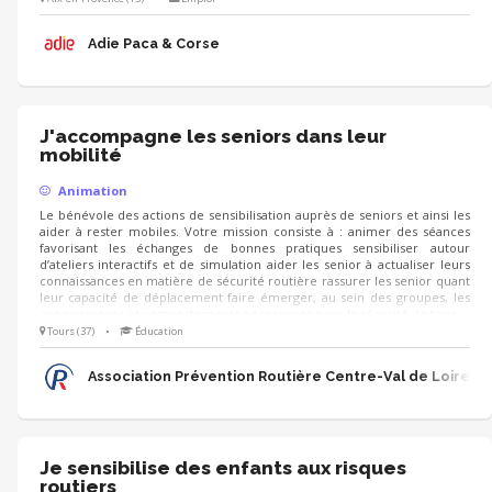
pouvez co-animer les échanges, recueillir la satisfaction et les attentes
des participants pour d’autres événements
Adie Paca & Corse
J'accompagne les seniors dans leur
mobilité
Animation
Le bénévole des actions de sensibilisation auprès de seniors et ainsi les
aider à rester mobiles. Votre mission consiste à : animer des séances
favorisant les échanges de bonnes pratiques sensibiliser autour
d’ateliers interactifs et de simulation aider les senior à actualiser leurs
connaissances en matière de sécurité routière rassurer les senior quant
leur capacité de déplacement faire émerger, au sein des groupes, les
connaissances et comportements nécessaires pour la sécurité de tous
Tours (37)
•
Éducation
Association Prévention Routière Centre-Val de Loire
Je sensibilise des enfants aux risques
routiers