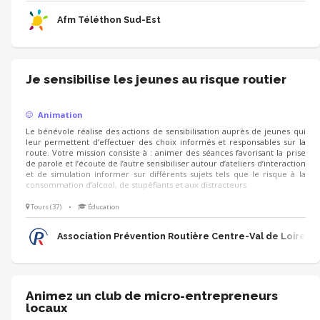
grimper la collecte. • Présentez avec votre coeur les combats, les
victoires et l'univers de l'AFM-Téléthon.
Afm Téléthon Sud-Est
Je sensibilise les jeunes au risque routier
Animation
Le bénévole réalise des actions de sensibilisation auprès de jeunes qui
leur permettent d’effectuer des choix informés et responsables sur la
route. Votre mission consiste à : animer des séances favorisant la prise
de parole et l’écoute de l’autre sensibiliser autour d’ateliers d’interaction
et de simulation informer sur différents sujets tels que le risque à la
consommation d’alcool, de stupéfiants et aux distracteurs
Tours (37)
•
Éducation
Association Prévention Routière Centre-Val de Loire
Animez un club de micro-entrepreneurs
locaux