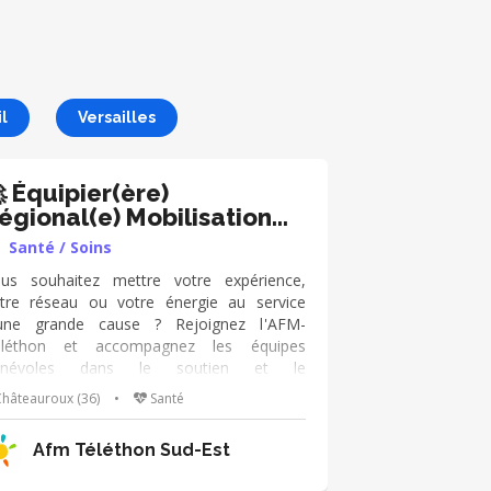
l
Versailles
 Équipier(ère)
égional(e) Mobilisation
éléthon
Santé / Soins
us souhaitez mettre votre expérience,
tre réseau ou votre énergie au service
une grande cause ? Rejoignez l'AFM-
éléthon et accompagnez les équipes
énévoles dans le soutien et le
veloppement de la mobilisation sur votre
hâteauroux (36)
•
Santé
rritoire. 🌟 Vos missions · Accompagner les
uipes départementales dans leurs actions
Afm Téléthon Sud-Est
 mobilisation et de collecte dans cinq
maines clés : sport, scolaire et étudiant,