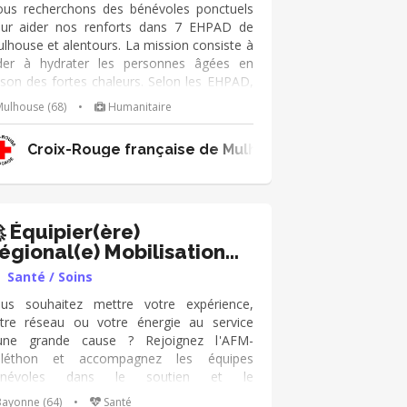
nstruelle 🚀 Savoir présenter Règles
us recherchons des bénévoles ponctuels
lémentaires 🚀 Temps d'échanges et
ur aider nos renforts dans 7 EHPAD de
estions
lhouse et alentours. La mission consiste à
der à hydrater les personnes âgées en
ison des fortes chaleurs. Selon les EHPAD,
us serez aussi amener à aider à déplacer
ulhouse (68)
•
Humanitaire
s résidents et à leur tenir compagnie. Au-
elà de l'aspect santé physique via
Croix-Rouge française de Mulhouse
hydratation, c'est également le côté humain
i prend tout son sens dans cette mission.
 Équipier(ère)
égional(e) Mobilisation
éléthon
Santé / Soins
us souhaitez mettre votre expérience,
tre réseau ou votre énergie au service
une grande cause ? Rejoignez l'AFM-
éléthon et accompagnez les équipes
énévoles dans le soutien et le
veloppement de la mobilisation sur votre
ayonne (64)
•
Santé