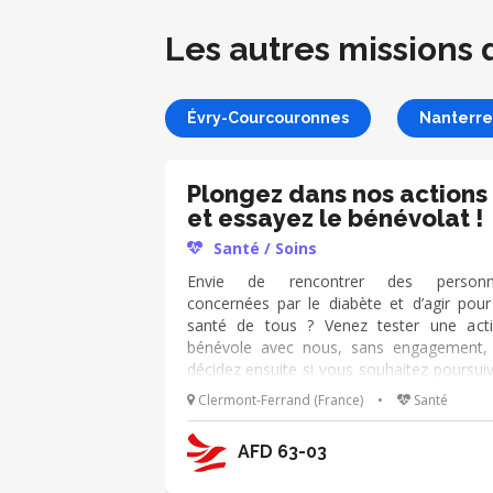
Les autres missions 
Évry-Courcouronnes
Nanterre
Plongez dans nos actions
et essayez le bénévolat !
Santé / Soins
Envie de rencontrer des personn
concernées par le diabète et d’agir pour
santé de tous ? Venez tester une act
bénévole avec nous, sans engagement,
décidez ensuite si vous souhaitez poursuiv
Aux côtés de bénévoles expérimentés, v
Clermont-Ferrand (France)
•
Santé
pourrez tenir un stand, participer à
événement local, aider à l’organisation et à
AFD 63-03
communication, etc. Aucune expertise n’
nécessaire pour cette première expérienc