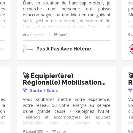
 🚀
Présentation des actions bénévoles 🚀
me
ion
Étant en situation de handicap moteur, je
No
s
Sensibilisation aux enjeux autour des règles
É
des
recherche une personne qui puisse
po
qu
 de
m'accompagner au quotidien en me guidant
Mu
t à
sur la gestion de la douleur, du sommeil, de
ai
ces
l'hydratation et de l'alimentation. Tout se fait
ra
ées
par message. C'est important pour moi afin
vo
À distance
•
Santé
M
ons
de ne pas être seule pour gérer ces
le
tes
problématiques. J'ai besoin que ce soit
d
ine
Pas À Pas Avec Hélène
re,
quelqu'un d'extérieur au foyer, de plus je suis
l'
 de
sans aucun lien familial. Pas sérieux
qu
é :
s'abstenir.
 de
ers
🚀 Équipier(ère)

oit
Régional(e) Mobilisation
R
ées
Téléthon
T
Santé / Soins
es
Vous souhaitez mettre votre expérience,
Vo
 la
votre réseau ou votre énergie au service
vo
ion
d'une grande cause ? Rejoignez l'AFM-
d'
 et
Téléthon et accompagnez les équipes
T
re.
bénévoles dans le soutien et le
b
ous
développement de la mobilisation sur votre
dé
Épinal (88)
•
Santé
B