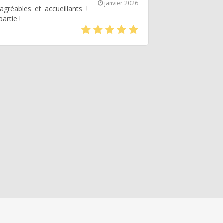
janvier 2026
gréables et accueillants !
partie !
(*)
(*)
(*)
(*)
(*)