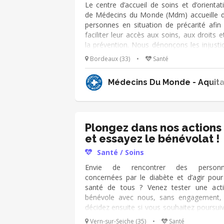
Présentation des actions bénévoles
Le centre d’accueil de soins et d’orientat
Sensibilisation aux enjeux autour des règle
de Médecins du Monde (Mdm) accueille 
personnes en situation de précarité afin
faciliter leur accès aux soins, aux droits e
la prévention. Nous dénonçons les injusti
et entraves auxquelles elles sont confront
Bordeaux (33)
•
Santé
et militons pour obtenir des améliorati
durables des politiques de santé pour tou
Médecins Du Monde - Aquita
et tous. Au sein d’une équipe pluridisciplinai
vous assurez des actions de diagnostic,
prévention et d’éducation à la sant
consultations médicales et actions
prévention, orientation des patient.e.s v
Plongez dans nos actions
les structures partenaires et de dr
et essayez le bénévolat !
commun, participation au recueil de donn
Santé / Soins
et à la vie associative et militante du CASO
Envie de rencontrer des personn
concernées par le diabète et d’agir pour
santé de tous ? Venez tester une act
bénévole avec nous, sans engagement,
décidez ensuite si vous souhaitez poursuiv
Aux côtés de bénévoles expérimentés, v
Vern-sur-Seiche (35)
•
Santé