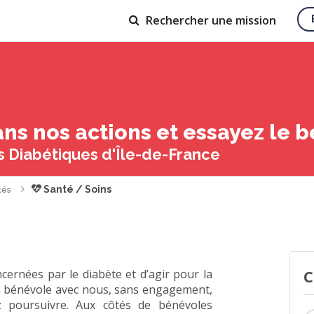
Rechercher
une mission
ns nos actions et essayez le b
s Diabétiques d'Île-de-France
Santé / Soins
tés
C
ernées par le diabète et d’agir pour la
on bénévole avec nous, sans engagement,
z poursuivre. Aux côtés de bénévoles