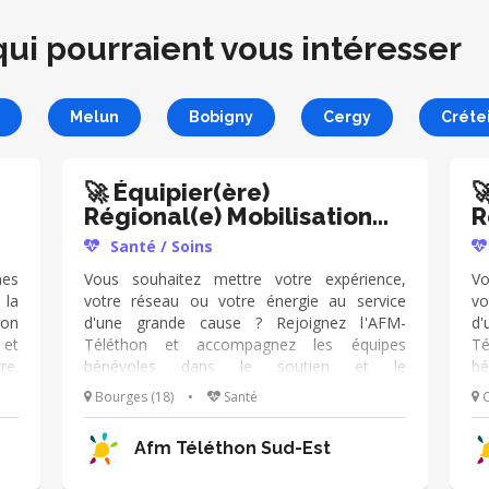
qui pourraient vous intéresser
Melun
Bobigny
Cergy
Crétei
🚀 Équipier(ère)

Régional(e) Mobilisation
R
Téléthon
T
Santé / Soins
es
Vous souhaitez mettre votre expérience,
Vo
 la
votre réseau ou votre énergie au service
vo
ion
d'une grande cause ? Rejoignez l'AFM-
d'
 et
Téléthon et accompagnez les équipes
T
re.
bénévoles dans le soutien et le
b
ous
développement de la mobilisation sur votre
dé
Bourges (18)
•
Santé
C
 un
territoire. 🌟 Vos missions · Accompagner les
te
 la
équipes départementales dans leurs actions
éq
Afm Téléthon Sud-Est
est
de mobilisation et de collecte dans cinq
de
e :
domaines clés : sport, scolaire et étudiant,
do