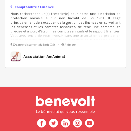
Comptabilité / Finance
Nous recherchons un(e) trésorier(e) pour notre une association de
protection animale à but non lucratif de Loi 1901. Il s'agit
principalement de s'occuper de la gestion des finances en surveillant
les dépenses et les comptes bancaires, de tenir une comptabilité
précise et à jour, d'établir les comptes annuels et le rapport financier.
Vous avez envie de vous investir dans une association de protection
animale et vous êtes à l'aise avec la gestion de la trésorerie d'une
association alors vous êtes au bon endroit pour devenir acteur dans
20e arrondissement de Paris (75)
•
Animaux
la cause animale.
Association AmAnimal
Le bénévolat qui vous ressemble