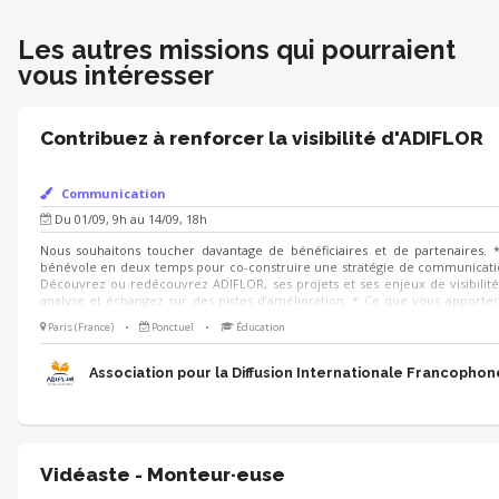
Les autres missions qui pourraient
vous intéresser
Contribuez à renforcer la visibilité d'ADIFLOR
Communication
Du 01/09, 9h au 14/09, 18h
Nous souhaitons toucher davantage de bénéficiaires et de partenaires. *
bénévole en deux temps pour co-construire une stratégie de communication
Découvrez ou redécouvrez ADIFLOR, ses projets et ses enjeux de visibilité
analyse et échangez sur des pistes d’amélioration. * Ce que vous apporter
créativité pour aider ADIFLOR à mieux communiquer. Ensemble, faisons ra
Paris (France)
•
Ponctuel
•
Éducation
Association pour la Diffusion Internationale Francophon
Vidéaste - Monteur·euse