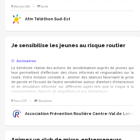
passionnés). • Partez à la recherche de nouvelles énergies ! Donnez
envie à de futurs partenaires de se lancer dans l'aventure pour faire
Menton (06)
•
Santé
grimper la collecte. • Présentez avec votre coeur les combats, les
victoires et l'univers de l'AFM-Téléthon.
Afm Téléthon Sud-Est
Je sensibilise les jeunes au risque routier
Animation
Le bénévole réalise des actions de sensibilisation auprès de jeunes qui
leur permettent d’effectuer des choix informés et responsables sur la
route. Votre mission consiste à : animer des séances favorisant la prise
de parole et l’écoute de l’autre sensibiliser autour d’ateliers d’interaction
et de simulation informer sur différents sujets tels que le risque à la
consommation d’alcool, de stupéfiants et aux distracteurs
Tours (37)
•
Éducation
Association Prévention Routière Centre-Val de Loire
Animez un club de micro-entrepreneurs