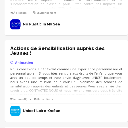
surconsommation de plastique pour lutter contre ses impacts sur
l’environnement et la santé. 2026 est une année décisive : la 9ème
édition du challenge mobilisera plus de 75 000 personnes, avec une
À distance
•
Environnement
campagne axée sur la santé, de nouveaux outils et de nombreux
événements de sensibilisation.
No Plastic In My Sea
Actions de Sensibilisation auprès des
Jeunes !
Animation
Nous concevons le bénévolat comme une expérience personnalisée et
personnalisable ! Si vous êtes sensible aux droits de l’enfant, que vous
avez un peu de temps et avez envie d’agir avec UNICEF localement,
nous avons une mission pour vous ! • Co-animer des séances de
sensibilisation auprès des enfants et des jeunes Vous avez envie d’en
savoir plus, CONTACTEZ-NOUS et nous reviendrons vers vous très vite
pour un premier échange. Découvrez quelques-unes de nos réussites :
Le Prix littérature jeunesse UNICEF, l'anniversaire de la CIDE le 20
Saumur (49)
•
Humanitaire
novembre, la consultation nationale..
Unicef Loire-Océan