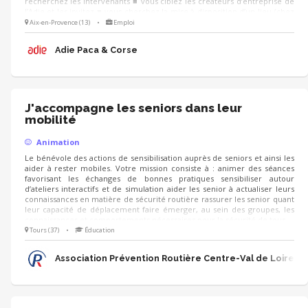
recherchez les intervenants ■ vous ciblez les créateurs d’entreprise de
l’Adie et les invitez ■ vous cherchez la mise à disposition d’un lieu (chez
un partenaire, un client...) et préparez la logistique LE JOUR J, vous
Aix-en-Provence (13)
•
Emploi
pouvez co-animer les échanges, recueillir la satisfaction et les attentes
des participants pour d’autres événements
Adie Paca & Corse
J'accompagne les seniors dans leur
mobilité
Animation
Le bénévole des actions de sensibilisation auprès de seniors et ainsi les
aider à rester mobiles. Votre mission consiste à : animer des séances
favorisant les échanges de bonnes pratiques sensibiliser autour
d’ateliers interactifs et de simulation aider les senior à actualiser leurs
connaissances en matière de sécurité routière rassurer les senior quant
leur capacité de déplacement faire émerger, au sein des groupes, les
connaissances et comportements nécessaires pour la sécurité de tous
Tours (37)
•
Éducation
Association Prévention Routière Centre-Val de Loire