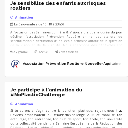
Je sensibilise des enfants aux risques
routiers
Animation
Le 5 novembre de 10h18 à 23h59
A l'occasion des Semaines Lumière & Vision, alors que la durée du jour
décline, l'association Prévention Routière anime des ateliers de
sensibilisation à destination d'une école primaire autour de la question
de la vision et de la visibilité. Nous cherchons des bénévoles afin
d'animer des ateliers ludiques et simples à prendre en main : - quiz -
Le Vigen (87)
•
Ponctuel
•
Vivre ensemble
jeux de cherche et trouve - jeux de cartes - ... Nous serons ravis de vous
accueillir à cette occasion !
Association Prévention Routière Nouvelle-Aquitaine
Je participe à l'animation du
#NoPlasticChallenge
Animation
Si tu as envie d’agir contre la pollution plastique, rejoins-nous ! 🌊
Deviens ambassadeur du #NoPlasticChallenge 2026 et mobilise ton
entourage, ton entreprise, ton club de sport, ton école, ton université
ou ta collectivité pendant la Semaine Européenne de la Réduction des
Déchets. Notre objectif : réduire la surproduction et la