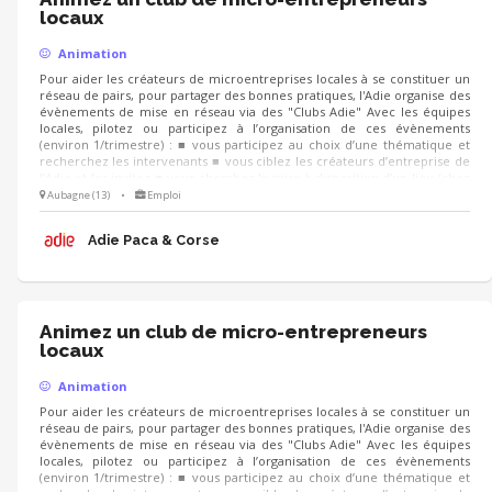
locaux
Animation
Pour aider les créateurs de microentreprises locales à se constituer un
réseau de pairs, pour partager des bonnes pratiques, l'Adie organise des
évènements de mise en réseau via des "Clubs Adie" Avec les équipes
locales, pilotez ou participez à l’organisation de ces évènements
(environ 1/trimestre) : ■ vous participez au choix d’une thématique et
recherchez les intervenants ■ vous ciblez les créateurs d’entreprise de
l’Adie et les invitez ■ vous cherchez la mise à disposition d’un lieu (chez
un partenaire, un client...) et préparez la logistique LE JOUR J, vous
Aubagne (13)
•
Emploi
pouvez co-animer les échanges, recueillir la satisfaction et les attentes
des participants pour d’autres événements
Adie Paca & Corse
Animez un club de micro-entrepreneurs
locaux
Animation
Pour aider les créateurs de microentreprises locales à se constituer un
réseau de pairs, pour partager des bonnes pratiques, l'Adie organise des
évènements de mise en réseau via des "Clubs Adie" Avec les équipes
locales, pilotez ou participez à l’organisation de ces évènements
(environ 1/trimestre) : ■ vous participez au choix d’une thématique et