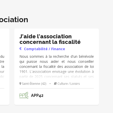
ociation
J'aide l'association
concernant la fiscalité
Comptabilité / Finance
 du
Nous sommes à la recherche d'un bénévole
tre
qui puisse nous aider et nous conseiller
 la
concernant la fiscalité des association de loi
our
1901. L'association envisage une évolution à
lic
partir de 2025 concernant ses statuts et ses
tes
missions. Les adhésions seront ouvertes à
Saint-Étienne (42)
•
Culture / Loisirs
25,
un plus grand nombre de personnes
 et
(particuliers, entrepreneurs et employés
APP42
ic
d'entreprises de moins de 10 salariés).
les
oir
les