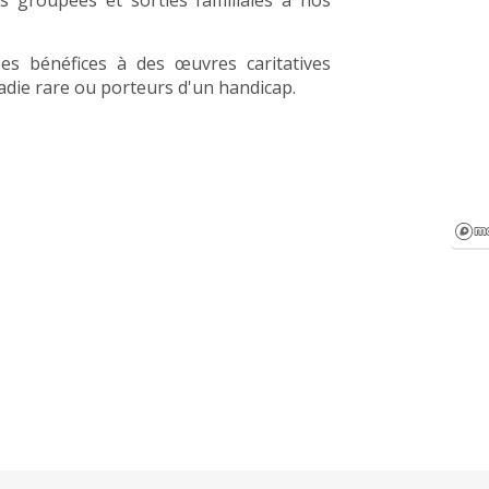
groupées et sorties familiales à nos
ses bénéfices à des œuvres caritatives
adie rare ou porteurs d'un handicap.