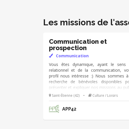
Les missions de l'ass
Communication et
prospection
Communication
Vous êtes dynamique, ayant le sens
relationnel et de la communication, vo
profil nous intéresse :) Nous sommes à
recherche de bénévoles disponibles p
présenter et expliquer nos missions au pub
concerné (particuliers, entrepreneurs, peti
Saint-Étienne (42)
•
Culture / Loisirs
entreprises, associations...). A partir de 20
notre association APP42 va évoluer
APP42
proposer ses adhésions à un publ
beaucoup plus large. Nos principa
missions seront : l'augmentation du pouv
d'achat, des réductions sur de multip