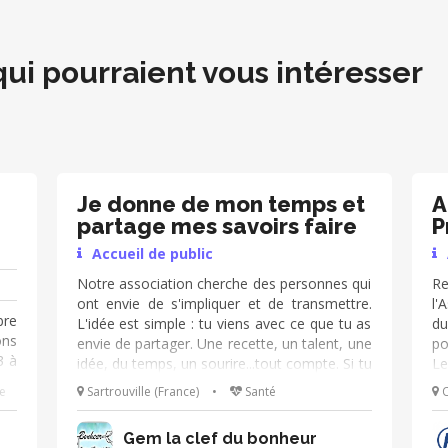
qui pourraient vous intéresser
Je donne de mon temps et
A
partage mes savoirs faire
P
Accueil de public
Notre association cherche des personnes qui
R
ont envie de s'impliquer et de transmettre.
l'
bre
L'idée est simple : tu viens avec ce que tu as
du
ons
envie de partager. Une recette, un talent, une
po
3 à
idée, du temps, un sourire...tout compte. Si tu
Le
h a
veux rejoindre une structure humaine à
Pr
e
Sartrouville (France)
•
Santé
O
 de
Sartrouville, écris nous !
bé
rer
se
Gem la clef du bonheur
s a
No