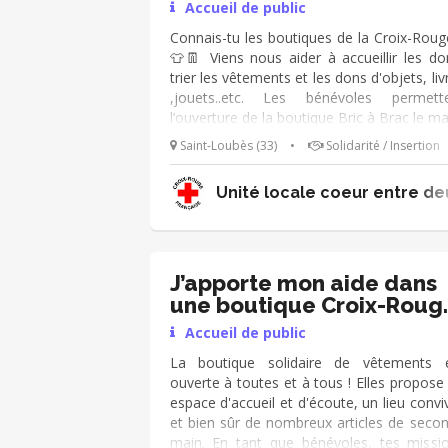
Accueil de public
Connais-tu les boutiques de la Croix-Roug
👕👖 Viens nous aider à accueillir les do
trier les vêtements et les dons d'objets, liv
,jouets..etc. Les bénévoles permett
l’ouverture de la boutique Bric à Brac le ma
et le samedi et ont pour mission : ➔ Accueil
Saint-Loubès (33)
•
Solidarité / Insertion
les publics (donateurs et personn
accompagnées) dans un esprit d’écoute et
Unité locale coeur entre d
convivialité ➔ Participer au tri des vêteme
➔ Recevoir les personnes. Tu es polyval
et as le sens de l'écoute ? Rejoins-nous 😀
J’apporte mon aide dans
une boutique Croix-Roug
👕
Accueil de public
La boutique solidaire de vêtements 
ouverte à toutes et à tous ! Elles propose
espace d'accueil et d'écoute, un lieu conviv
et bien sûr de nombreux articles de seco
main. En tant que bénévoles, tes missi