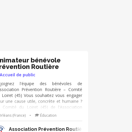
nimateur bénévole
révention Routière
Accueil de public
ejoignez l'équipe des bénévoles de
Association Prévention Routière – Comité
 Loiret (45) Vous souhaitez vous engager
ur une cause utile, concrète et humaine ?
 Comité du Loiret (45) de l'Association
évention Routière recherche de nouveaux
rléans (France)
•
Éducation
névoles pour participer à ses actions de
nsibilisation partout dans le département.
Association Prévention Routière Centre-Val de Loi
s missions Nous intervenons auprès de