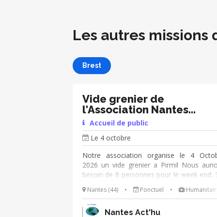
Les autres missions 
Brest
Vide grenier de
l'Association Nantes
Act'Hu
Accueil de public
Le 4 octobre
Notre association organise le 4 Octo
2026 un vide grenier a Pirmil Nous auri
besoin de 8 personnes pour le week end: 
4 personnes le samedi 3 Octobre de 16 
Nantes (44)
•
Ponctuel
•
Humanitair
20h 30 pour faire de la surveillance
parking afin d’empêcher les gens de se ga
Nantes Act'hu
sous le parking de Pirmil (horaire