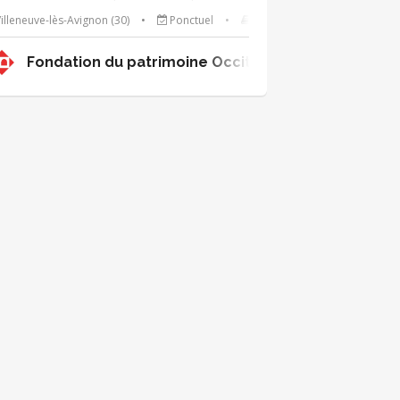
rochaines Journées Européennes du
illeneuve-lès-Avignon (30)
•
Ponctuel
•
Culture / Loisirs
trimoine! Ta mission : - installer et
monter le stand - accueillir les visiteurs,
Fondation du patrimoine Occitanie-Méditerranée
ésenter la Fondation du patrimoine -
llecter des dons en faveur du patrimoine -
 cas échéant participer à l'exécution des
imations prévues sur le stand - le cas
héant, animer des visites du lieu 🗓 Quand ?
s 19 et 20 septembre 2026 + formation au
éalable 🌱 Pour qui ? Toute personne
tivée ayant le désir de participer à la
lorisation du patrimoine ! (Étudiants en
vironnement, histoire, tourisme, paysage,
veloppement local).