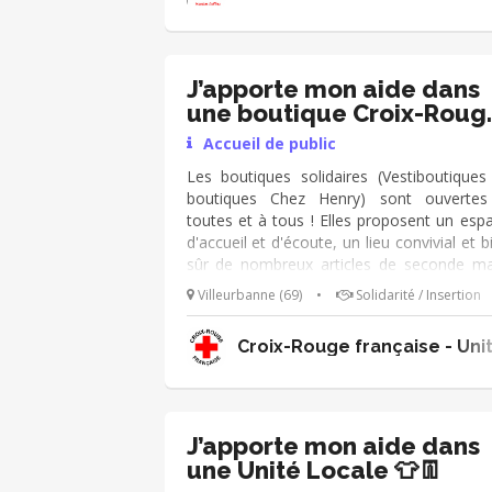
confirmer) 4 Personnes le dimanche a par
de 6 h30 afin de nous donner un coup
main lors du vide grenier : - Aide
placement des exposants - Aide a 
J’apporte mon aide dans
restauration - Aide au Bar - Aide a
une boutique Croix-Roug
surveillance du lieu (Parking de Pirmil ) - A
👕
Accueil de public
au nettoyage en fin de vide grenier
Les boutiques solidaires (Vestiboutiques
boutiques Chez Henry) sont ouverte
toutes et à tous ! Elles proposent un esp
d'accueil et d'écoute, un lieu convivial et b
sûr de nombreux articles de seconde ma
En tant que bénévoles, tes missions sont 
Villeurbanne (69)
•
Solidarité / Insertion
Accueillir les publics (clients, donateu
personnes accompagnées) et présenter
Croix-Rouge française - Uni
boutique ➔ Veiller au b
réapprovisionnement des portants
Recevoir les personnes accompagnée
Encaisser les clients ➔ Participer au tri 
vêtements Tu es polyvalent et as le sens
J’apporte mon aide dans
l'écoute ? Rejoins-nous 😀
une Unité Locale 👕👖