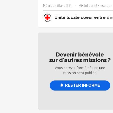
sont : ➔ Accueillir les publics (clien
Carbon-Blanc (33)
•
Solidarité / Insertion
donateurs, personnes accompagnées)
présenter la boutique ➔ Veiller au 
Unité locale coeur entre d
réapprovisionnement des portants
Recevoir les personnes accompagnée
Encaisser les clients ➔ Participer au tri 
vêtements Tu es polyvalent et as le sens
l'écoute ? Rejoins-nous 😀
Devenir bénévole
sur d'autres missions ?
Vous serez informé dès qu'une
mission sera publiée
RESTER INFORMÉ