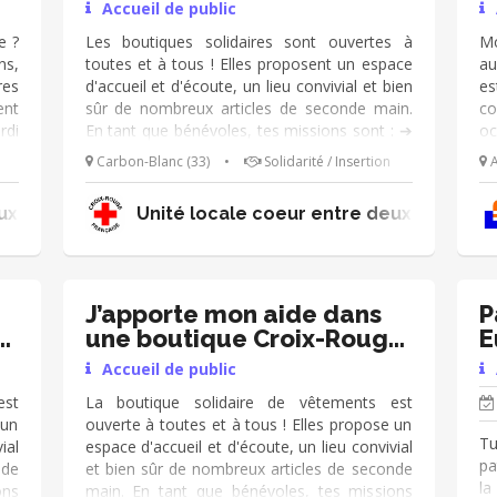
👕
Accueil de public
Animation d'un stand sur le village ou dans
Paris - Commissariat de course,
e ?
Les boutiques solidaires sont ouvertes à
Mo
ravitaillement...
ns,
toutes et à tous ! Elles proposent un espace
au
res
d'accueil et d'écoute, un lieu convivial et bien
es
ent
sûr de nombreux articles de seconde main.
co
rdi
En tant que bénévoles, tes missions sont : ➔
oc
lir
Accueillir les publics (clients, donateurs,
se
Carbon-Blanc (33)
•
Solidarité / Insertion
A
es
personnes accompagnées) et présenter la
fe
 de
boutique ➔ Veiller au bon
le
eux mers
Unité locale coeur entre deux mers
nts
réapprovisionnement des portants ➔
se
ent
Recevoir les personnes accompagnées ➔
es
Encaisser les clients ➔ Participer au tri des
Pa
vêtements Tu es polyvalent et as le sens de
st
l'écoute ? Rejoins-nous 😀
gé
J’apporte mon aide dans
P
fa
e
une boutique Croix-Rouge
E
❤E
👕
P
Accueil de public
B
Re
est
La boutique solidaire de vêtements est
 un
ouverte à toutes et à tous ! Elles propose un
Tu
ial
espace d'accueil et d'écoute, un lieu convivial
pa
nde
et bien sûr de nombreux articles de seconde
l
ons
main. En tant que bénévoles, tes missions