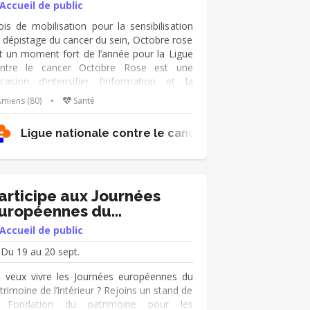
Accueil de public
is de mobilisation pour la sensibilisation
 dépistage du cancer du sein, Octobre rose
t un moment fort de l’année pour la Ligue
ntre le cancer Octobre Rose est une
casion d’intensifier l’information et la
nsibilisation à la nécessité pour les
miens (80)
•
Santé
mmes de se faire dépister afin de réduire
s risques des conséquences d'un cancer du
Ligue nationale contre le cancer 80
in. Le message de promotion du dépistage
t porté dans tout le département.🎗️
rticipez à nos manifestations, tenez des
ands et prenez part à la mobilisation
nérale ! 📢Mise en place d'actions
articipe aux Journées
vorisant la visibilité de la Ligue et la collecte
uropéennes du
nvie de s’investir au sein d’une équipe 😁
atrimoine!
Accueil de public
onne humeur 💡Un peu de logistique
joignez-nous!
Du 19 au 20 sept.
 veux vivre les Journées européennes du
trimoine de l’intérieur ? Rejoins un stand de
a Fondation du patrimoine pour les