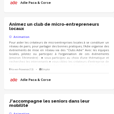
Adie Paca & Corse
Animez un club de micro-entrepreneurs
locaux
Animation
Pour aider les créateurs de microentreprises locales à se constituer un
réseau de pairs, pour partager des bonnes pratiques, l'Adie organise des
évènements de mise en réseau via des "Clubs Adie" Avec les équipes
locales, pilotez ou participez à l’organisation de ces évènements
(environ 1/trimestre) : ■ vous participez au choix d’une thématique et
recherchez les intervenants ■ vous ciblez les créateurs d’entreprise de
l’Adie et les invitez ■ vous cherchez la mise à disposition d’un lieu (chez
un partenaire, un client...) et préparez la logistique LE JOUR J, vous
Aix-en-Provence (13)
•
Emploi
pouvez co-animer les échanges, recueillir la satisfaction et les attentes
des participants pour d’autres événements
Adie Paca & Corse
J'accompagne les seniors dans leur
mobilité
Animation