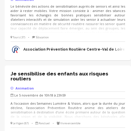
Le bénévole des actions de sensibilisation auprès de seniors et ainsi les
aider à rester mobiles. Votre mission consiste à : animer des séances
favorisant les échanges de bonnes pratiques sensibiliser autour
d’ateliers interactifs et de simulation aider les senior à actualiser leurs
connaissances en matière de sécurité routière rassurer les senior quant
leur capacité de déplacement faire émerger, au sein des groupes, les
connaissances et comportements nécessaires pour la sécurité de tous
Tours (37)
•
Éducation
Association Prévention Routière Centre-Val de Loire
Je sensibilise des enfants aux risques
routiers
Animation
Le 5 novembre de 10h18 à 23h59
A l'occasion des Semaines Lumière & Vision, alors que la durée du jour
décline, l'association Prévention Routière anime des ateliers de
sensibilisation à destination d'une école primaire autour de la question
de la vision et de la visibilité. Nous cherchons des bénévoles afin
d'animer des ateliers ludiques et simples à prendre en main : - quiz -
Le Vigen (87)
•
Ponctuel
•
Vivre ensemble
jeux de cherche et trouve - jeux de cartes - ... Nous serons ravis de vous
accueillir à cette occasion !