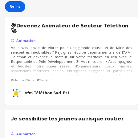
Reims
🌟Devenez Animateur de Secteur Téléthon
🚀
Animation
Vous avez envie de vibrer pour une grande cause, et de faire des
rencontres inoubliables ? Rejoignez l'équipe départementale de l'AFM-
Téléthon et devenez le moteur sur votre territoire en lien avec le
Responsable du Pôle Développement 🌟 Vos missions : • Accompagnez
et boostez notre super réseau d'organisateurs locaux (mairies,
associations motivées, écoles, entreprises engagées et particuliers
passionnés). • Partez à la recherche de nouvelles énergies ! Donnez
envie à de futurs partenaires de se lancer dans l'aventure pour faire
Menton (06)
•
Santé
grimper la collecte. • Présentez avec votre coeur les combats, les
victoires et l'univers de l'AFM-Téléthon.
Afm Téléthon Sud-Est
Je sensibilise les jeunes au risque routier
Animation