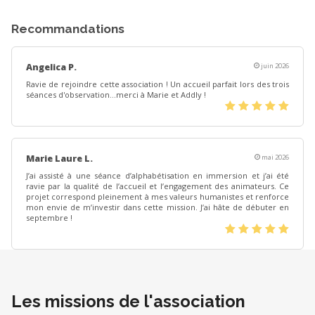
Recommandations
Angelica P.
juin 2026
Ravie de rejoindre cette association ! Un accueil parfait lors des trois
séances d'observation...merci à Marie et Addly !
(*)
(*)
(*)
(*)
(*)
Marie Laure L.
mai 2026
J’ai assisté à une séance d’alphabétisation en immersion et j’ai été
ravie par la qualité de l’accueil et l’engagement des animateurs. Ce
projet correspond pleinement à mes valeurs humanistes et renforce
mon envie de m’investir dans cette mission. J’ai hâte de débuter en
septembre !
(*)
(*)
(*)
(*)
(*)
Les missions de l'association