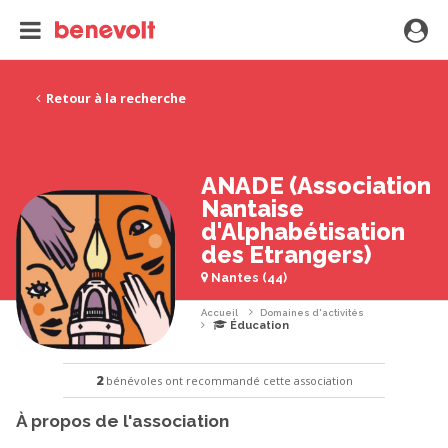
Retour à la recherche
ANADE (Association
Nantaise
d'Alphabétisation
des Etrangers)
Nantes (44)
Accueil
Domaines d'activités
Éducation
2
bénévoles ont recommandé cette association
À propos de l'association