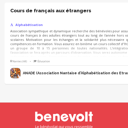
Cours de français aux étrangers
Alphabétisation
Association sympathique et dynamique recherche des bénévoles pour assu
cours de français à des adultes étrangers tout au long de l'année hors v
scolaires. Motivation pour les échanges et la solidarité plus nécessaire 
compétences en formation. Vous assurez en binôme un cours collectif d'1h
un groupe de 10 à 15 personnes de toutes nationalités. L'intégrati
l'association se fera après un parcours d'observation. Vous serez autonome
préparation des cours, l'association vous fournira une aide pour se fo
trouver des ressources, et le soutien de l'équipe.
Nantes (44)
•
Éducation
ANADE (Association Nantaise d'Alphabétisation des Etra
Le bénévolat qui vous ressemble