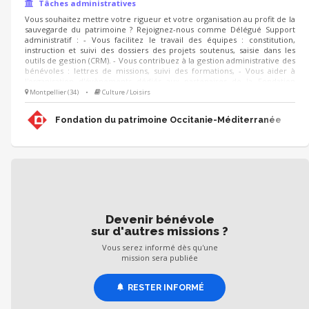
Tâches administratives
Vous souhaitez mettre votre rigueur et votre organisation au profit de la
sauvegarde du patrimoine ? Rejoignez-nous comme Délégué Support
administratif : - Vous facilitez le travail des équipes : constitution,
instruction et suivi des dossiers des projets soutenus, saisie dans les
outils de gestion (CRM). - Vous contribuez à la gestion administrative des
bénévoles : lettres de missions, suivi des formations, - Vous aider à
l'organisation d'évènements dédiés aux partenaires de la Fondation
(listings, invitations, suivi des réponses, etc.) - Vous apportez votre
Montpellier (34)
•
Culture / Loisirs
soutien lors des campagnes (Noël, IFI, adhésions) et réalisez des tâches
administratives diverses (classements, courriers, mailings).
Fondation du patrimoine Occitanie-Méditerranée
Devenir bénévole
sur d'autres missions ?
Vous serez informé dès qu'une
mission sera publiée
RESTER INFORMÉ