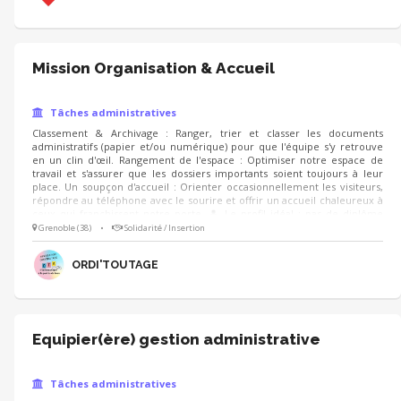
Mission Organisation & Accueil
Tâches administratives
Classement & Archivage : Ranger, trier et classer les documents
administratifs (papier et/ou numérique) pour que l'équipe s'y retrouve
en un clin d'œil. Rangement de l'espace : Optimiser notre espace de
travail et s'assurer que les dossiers importants soient toujours à leur
place. Un soupçon d'accueil : Orienter occasionnellement les visiteurs,
répondre au téléphone avec le sourire et offrir un accueil chaleureux à
ceux qui franchissent notre porte. 👤 Le profil idéal : pas de diplôme
requis, juste quelques ingrédients essentiels : le sens de l'organisation
Grenoble (38)
•
Solidarité / Insertion
(et un petit côté maniaque de l'ordre, on adore ça !). de la discrétion et
de la rigueur (pour respecter la confidentialité des doc
ORDI'TOUTAGE
Equipier(ère) gestion administrative
Tâches administratives