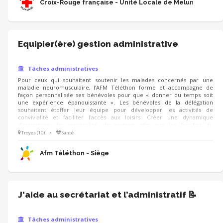
Croix-Rouge française - Unité Locale de Melun
Equipier(ère) gestion administrative
Tâches administratives
Pour ceux qui souhaitent soutenir les malades concernés par une
maladie neuromusculaire, l’AFM Téléthon forme et accompagne de
façon personnalisée ses bénévoles pour que « donner du temps soit
une expérience épanouissante ». Les bénévoles de la délégation
souhaitent étoffer leur équipe pour développer les activités de
convivialité et faciliter l'accès aux loisirs. Créer une dynamique
d’ouverture, de convivialité, de partage, afin que les familles du
département se sentent accueillies par la délégation. (à travers
Troyes (10)
•
Santé
l’organisations de rencontres conviviales..) Rendre accessible des
activités culturelles et permettre ainsi aux personnes de se sentir
Afm Téléthon - Siège
citoyen à part entière.
J'aide au secrétariat et l’administratif 📝
Tâches administratives