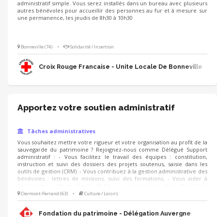
administratif simple. Vous serez installés dans un bureau avec plusieurs
autres bénévoles pour accueillir des personnes au fur et à mesure sur
une permanence, les jeudis de 8h30 à 10h30
Bonneville (74)
•
Solidarité / Insertion
Croix Rouge Francaise - Unite Locale De Bonneville
Apportez votre soutien administratif
Tâches administratives
Vous souhaitez mettre votre rigueur et votre organisation au profit de la
sauvegarde du patrimoine ? Rejoignez-nous comme Délégué Support
administratif : - Vous facilitez le travail des équipes : constitution,
instruction et suivi des dossiers des projets soutenus, saisie dans les
outils de gestion (CRM). - Vous contribuez à la gestion administrative des
bénévoles : lettres de missions, suivi des formations, - Vous aider à
l'organisation d'évènements dédiés aux partenaires de la Fondation
(listings, invitations, suivi des réponses, etc.) - Vous apportez votre
Clermont-Ferrand (63)
•
Culture / Loisirs
soutien lors des campagnes (Noël, IFI, adhésions) et réalisez des tâches
administratives diverses (classements, courriers, mailings).
Fondation du patrimoine - Délégation Auvergne