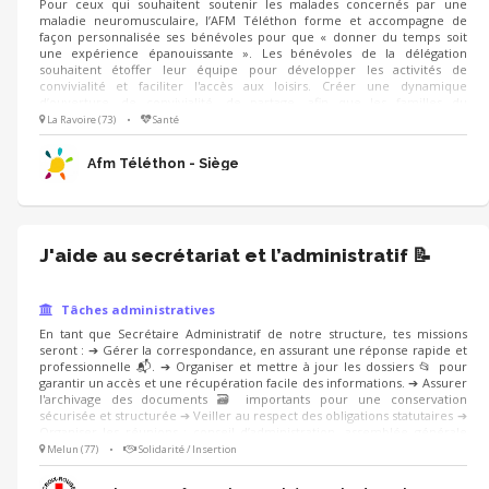
Pour ceux qui souhaitent soutenir les malades concernés par une
maladie neuromusculaire, l’AFM Téléthon forme et accompagne de
façon personnalisée ses bénévoles pour que « donner du temps soit
une expérience épanouissante ». Les bénévoles de la délégation
souhaitent étoffer leur équipe pour développer les activités de
convivialité et faciliter l'accès aux loisirs. Créer une dynamique
d’ouverture, de convivialité, de partage, afin que les familles du
département se sentent accueillies par la délégation. (à travers
La Ravoire (73)
•
Santé
l’organisations de rencontres conviviales..) Rendre accessible des
activités culturelles et permettre ainsi aux personnes de se sentir
Afm Téléthon - Siège
citoyen à part entière.
J'aide au secrétariat et l’administratif 📝
Tâches administratives
En tant que Secrétaire Administratif de notre structure, tes missions
seront : ➔ Gérer la correspondance, en assurant une réponse rapide et
professionnelle 📬. ➔ Organiser et mettre à jour les dossiers 📂 pour
garantir un accès et une récupération facile des informations. ➔ Assurer
l'archivage des documents 🗃️ importants pour une conservation
sécurisée et structurée ➔ Veiller au respect des obligations statutaires ➔
Organiser les réunions : conseil d’administration, assemblée générale
Les aspects administratifs sont indispensables à la continuation de nos
Melun (77)
•
Solidarité / Insertion
activités, tu seras un maillon essentiel de l’action de l’association ! Tu es
polyvalent et organisé ? Rejoins-nous ! 🙂