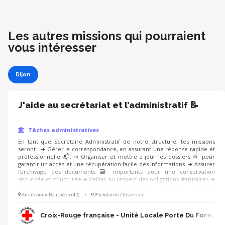
Les autres missions qui pourraient
vous intéresser
Dijon
J'aide au secrétariat et l’administratif 📝
Tâches administratives
En tant que Secrétaire Administratif de notre structure, tes missions
seront : ➔ Gérer la correspondance, en assurant une réponse rapide et
professionnelle 📬. ➔ Organiser et mettre à jour les dossiers 📂 pour
garantir un accès et une récupération facile des informations. ➔ Assurer
l'archivage des documents 🗃️ importants pour une conservation
sécurisée et structurée ➔ Veiller au respect des obligations statutaires ➔
Organiser les réunions : conseil d’administration, assemblée générale
Les aspects administratifs sont indispensables à la continuation de nos
Andrézieux-Bouthéon (42)
•
Solidarité / Insertion
activités, tu seras un maillon essentiel de l’action de l’association ! Tu es
polyvalent et organisé ? Rejoins-nous ! 🙂
Croix-Rouge française - Unité Locale Porte Du Forez