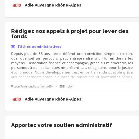
Adie Auvergne Rhône-Alpes
Rédigez nos appels à projet pour lever des
fonds
Tâches administratives
Depuis plus de 35 ans, l'Adie défend une conviction simple : chacun,
quel que soit son parcours, peut entreprendre si on lui en donne les
moyens. L'association finance et accompagne, grâce au microcrédit, les
personnes à qui les banques ne prêtent pas, et agit ainsi pour la justice
économique. Notre développement est en partie rendu possible grâce
aux financements obtenus auprès de fondations et partenaires privés.
Votre mission : rédiger les réponses aux appels à projets et demandes
de financement, notamment la partie description du projet.
Lyon 7e Arrondissement (69)
•
Emploi
Adie Auvergne Rhône-Alpes
Apportez votre soutien administratif