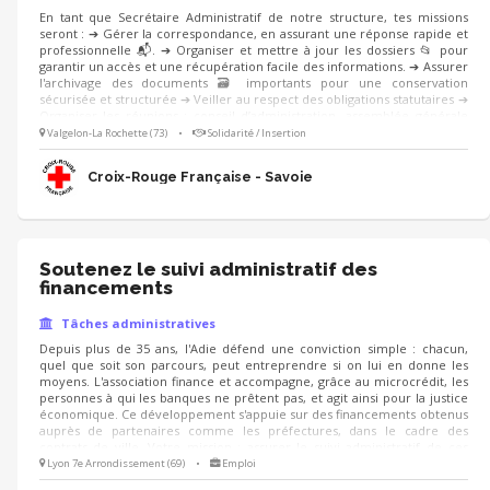
En tant que Secrétaire Administratif de notre structure, tes missions
seront : ➔ Gérer la correspondance, en assurant une réponse rapide et
professionnelle 📬. ➔ Organiser et mettre à jour les dossiers 📂 pour
garantir un accès et une récupération facile des informations. ➔ Assurer
l'archivage des documents 🗃️ importants pour une conservation
sécurisée et structurée ➔ Veiller au respect des obligations statutaires ➔
Organiser les réunions : conseil d’administration, assemblée générale
Les aspects administratifs sont indispensables à la continuation de nos
Valgelon-La Rochette (73)
•
Solidarité / Insertion
activités, tu seras un maillon essentiel de l’action de l’association ! Tu es
polyvalent et organisé ? Rejoins-nous ! 🙂
Croix-Rouge Française - Savoie
Soutenez le suivi administratif des
financements
Tâches administratives
Depuis plus de 35 ans, l'Adie défend une conviction simple : chacun,
quel que soit son parcours, peut entreprendre si on lui en donne les
moyens. L'association finance et accompagne, grâce au microcrédit, les
personnes à qui les banques ne prêtent pas, et agit ainsi pour la justice
économique. Ce développement s'appuie sur des financements obtenus
auprès de partenaires comme les préfectures, dans le cadre des
contrats de ville. Votre mission : assurer le suivi administratif de ces
conventions, notamment la saisie sur les applications spécifiques liées à
Lyon 7e Arrondissement (69)
•
Emploi
ces dispositifs, en lien avec la vie et le fonctionnement de l'association.