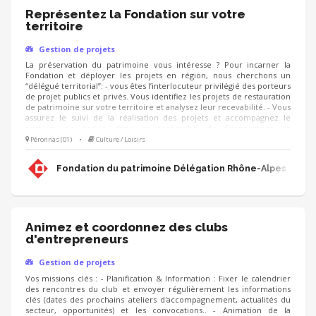
Représentez la Fondation sur votre
territoire
Gestion de projets
La préservation du patrimoine vous intéresse ? Pour incarner la
Fondation et déployer les projets en région, nous cherchons un
“délégué territorial”: - vous êtes l’interlocuteur privilégié des porteurs
de projet publics et privés. Vous identifiez les projets de restauration
de patrimoine sur votre territoire et analysez leur recevabilité. - Vous
assurez le suivi de la réalisation des projets et accompagnez le
porteur de projet dans la recherche de financement, la
communication, l'animation de sa collecte, jusqu'à la clôture du
Péronnas (01)
•
Culture / Loisirs
projet. - Vous contribuez au développement des adhésions et des
ressources (mécènes, donateurs, partenariats, etc.) pour pérenniser
Fondation du patrimoine Délégation Rhône-Alpes
les actions de la Fondation.
Animez et coordonnez des clubs
d'entrepreneurs
Gestion de projets
Vos missions clés : - Planification & Information : Fixer le calendrier
des rencontres du club et envoyer régulièrement les informations
clés (dates des prochains ateliers d'accompagnement, actualités du
secteur, opportunités) et les convocations.. - Animation de la