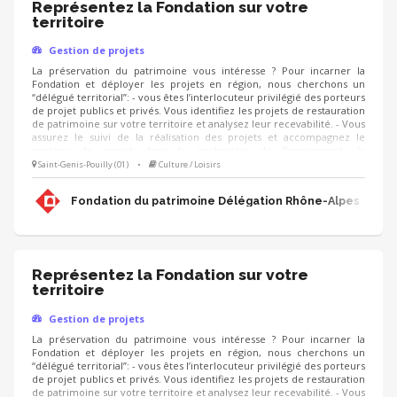
Représentez la Fondation sur votre
territoire
Gestion de projets
La préservation du patrimoine vous intéresse ? Pour incarner la
Fondation et déployer les projets en région, nous cherchons un
“délégué territorial”: - vous êtes l’interlocuteur privilégié des porteurs
de projet publics et privés. Vous identifiez les projets de restauration
de patrimoine sur votre territoire et analysez leur recevabilité. - Vous
assurez le suivi de la réalisation des projets et accompagnez le
porteur de projet dans la recherche de financement, la
communication, l'animation de sa collecte, jusqu'à la clôture du
Saint-Genis-Pouilly (01)
•
Culture / Loisirs
projet. - Vous contribuez au développement des adhésions et des
ressources (mécènes, donateurs, partenariats, etc.) pour pérenniser
Fondation du patrimoine Délégation Rhône-Alpes
les actions de la Fondation.
Représentez la Fondation sur votre
territoire
Gestion de projets
La préservation du patrimoine vous intéresse ? Pour incarner la
Fondation et déployer les projets en région, nous cherchons un
“délégué territorial”: - vous êtes l’interlocuteur privilégié des porteurs
de projet publics et privés. Vous identifiez les projets de restauration
de patrimoine sur votre territoire et analysez leur recevabilité. - Vous