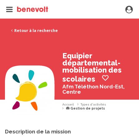
Retour à la recherche
Equipier
départemental-
mobilisation des
scolaires
Afm Téléthon Nord-Est,
Centre
Accueil
Types d'activités
Gestion de projets
Description de la mission