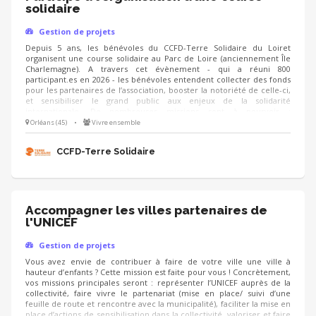
solidaire
Gestion de projets
Depuis 5 ans, les bénévoles du CCFD-Terre Solidaire du Loiret
organisent une course solidaire au Parc de Loire (anciennement Île
Charlemagne). A travers cet évènement - qui a réuni 800
participant.es en 2026 - les bénévoles entendent collecter des fonds
pour les partenaires de l’association, booster la notoriété de celle-ci,
et sensibiliser le grand public aux enjeux de la solidarité
internationale. De nombreuses missions sont à pourvoir :
communication, logistique, recherche de partenaires/mécènes, etc.
Orléans (45)
•
Vivre ensemble
NB : l’édition 2027 aura lieu le dimanche 21 mars.
CCFD-Terre Solidaire
Accompagner les villes partenaires de
l'UNICEF
Gestion de projets
Vous avez envie de contribuer à faire de votre ville une ville à
hauteur d’enfants ? Cette mission est faite pour vous ! Concrètement,
vos missions principales seront : représenter l’UNICEF auprès de la
collectivité, faire vivre le partenariat (mise en place/ suivi d’une
feuille de route et rencontre avec la municipalité), faciliter la mise en
place d’actions de sensibilisation dans la collectivité, valoriser et faire