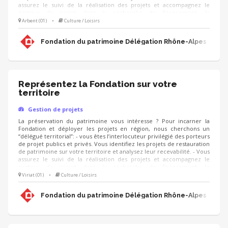
assurez le suivi de la réalisation des projets et accompagnez le
porteur de projet dans la recherche de financement, la
communication, l'animation de sa collecte, jusqu'à la clôture du
Arbent (01)
•
Culture / Loisirs
projet. - Vous contribuez au développement des adhésions et des
ressources (mécènes, donateurs, partenariats, etc.) pour pérenniser
Fondation du patrimoine Délégation Rhône-Alpes
les actions de la Fondation.
Représentez la Fondation sur votre
territoire
Gestion de projets
La préservation du patrimoine vous intéresse ? Pour incarner la
Fondation et déployer les projets en région, nous cherchons un
“délégué territorial”: - vous êtes l’interlocuteur privilégié des porteurs
de projet publics et privés. Vous identifiez les projets de restauration
de patrimoine sur votre territoire et analysez leur recevabilité. - Vous
assurez le suivi de la réalisation des projets et accompagnez le
porteur de projet dans la recherche de financement, la
communication, l'animation de sa collecte, jusqu'à la clôture du
Viriat (01)
•
Culture / Loisirs
projet. - Vous contribuez au développement des adhésions et des
ressources (mécènes, donateurs, partenariats, etc.) pour pérenniser
Fondation du patrimoine Délégation Rhône-Alpes
les actions de la Fondation.