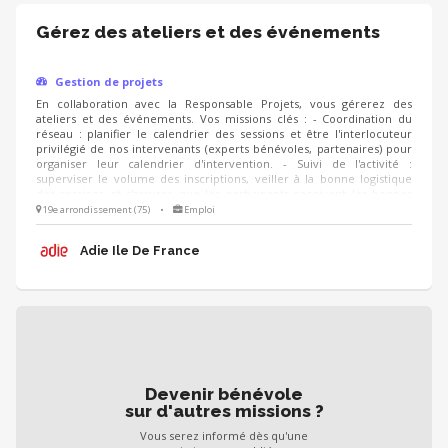
Gérez des ateliers et des événements
Gestion de projets
En collaboration avec la Responsable Projets, vous gérerez des
ateliers et des événements. Vos missions clés : - Coordination du
réseau : planifier le calendrier des sessions et être l'interlocuteur
privilégié de nos intervenants (experts bénévoles, partenaires) pour
organiser leur calendrier d'intervention. - Suivi de l'activité :
superviser le volume des inscriptions, veiller à la bonne logistique
des sessions et s'assurer que les participants reçoivent les bonnes
informations. - Amélioration continue : suivre les questionnaires de
19e arrondissement (75)
•
Emploi
satisfaction des créateurs d'entreprise pour analyser les retours et
proposer des ajustements ou de nouvelles thématiques d’un
Adie Ile De France
trimestre à l’autre.
Devenir bénévole
sur d'autres missions ?
Vous serez informé dès qu'une