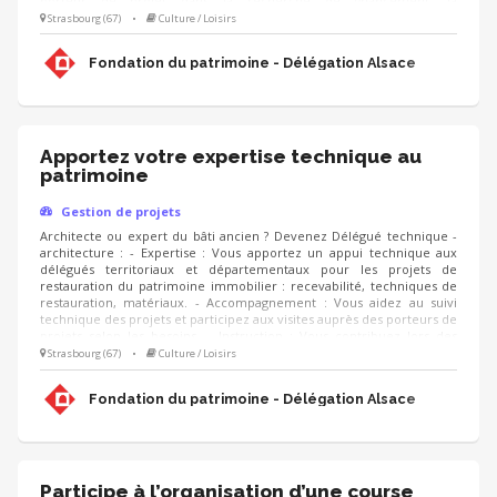
porteur de projet dans la recherche de financement, la
communication, l'animation de sa collecte, jusqu'à la clôture du
Strasbourg (67)
•
Culture / Loisirs
projet. - Vous contribuez au développement des adhésions et des
ressources (mécènes, donateurs, partenariats, etc.) pour pérenniser
Fondation du patrimoine - Délégation Alsace
les actions de la Fondation.
Apportez votre expertise technique au
patrimoine
Gestion de projets
Architecte ou expert du bâti ancien ? Devenez Délégué technique -
architecture : - Expertise : Vous apportez un appui technique aux
délégués territoriaux et départementaux pour les projets de
restauration du patrimoine immobilier : recevabilité, techniques de
restauration, matériaux. - Accompagnement : Vous aidez au suivi
technique des projets et participez aux visites auprès des porteurs de
projets selon les besoins. - Instruction : Vous contribuez lors des
réunions et comités à l'instruction des dossiers et facilitez les
Strasbourg (67)
•
Culture / Loisirs
relations avec les partenaires (DRAC, Architectes des Bâtiments de
France, UDAP). - Sensibilisation : Vous partagez les bonnes pratiques
Fondation du patrimoine - Délégation Alsace
au sein de l'équipe régionale.
Participe à l’organisation d’une course