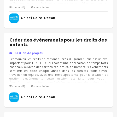
le lien sur les temps forts et actions (reporting), faire rayonner les
droits de l’enfant sur le territoire. Vous aurez la possibilité d’animer
Saumur (49)
•
Humanitaire
des formations à destination des élus et agents des collectivités
locales sur la prise en main des projets UNICEF.
Unicef Loire-Océan
Créer des événements pour les droits des
enfants
Gestion de projets
Promouvoir les droits de l’enfant auprès du grand public est un axe
important pour l’UNICEF. Qu’ils soient une déclinaison de temps forts
nationaux ou avec des partenaires locaux, de nombreux événements
sont mis en place chaque année dans les comités. Vous aimez
travailler en équipe, avec une forte appétence pour la création et
gestion d’événements, cette mission est faite pour vous !
Concrètement, que ferez-vous ? •Créer ou co-créer des événements
autour du sport, de la culture… pour faire connaitre les droits de
Saumur (49)
•
Humanitaire
l’enfant et collecter des fonds •Co-piloter l’organisation d’événements
•Décliner les grands temps forts nationaux localement
Unicef Loire-Océan