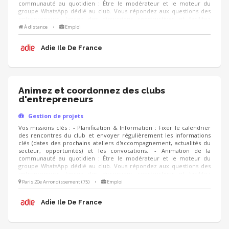
communauté au quotidien : Être le modérateur et le moteur du
groupe WhatsApp dédié au club. Vous répondez aux questions des
entrepreneurs, lancez des discussions constructives et facilitez
l'entraide entre les membres. - Suivi et Qualité : Suivre le niveau
À distance
•
Emploi
d'engagement des membres du club, analyser les retours via des
questionnaires de satisfaction ou des bilans réguliers, et proposer de
Adie Ile De France
nouvelles thématiques de rencontres.
Animez et coordonnez des clubs
d'entrepreneurs
Gestion de projets
Vos missions clés : - Planification & Information : Fixer le calendrier
des rencontres du club et envoyer régulièrement les informations
clés (dates des prochains ateliers d'accompagnement, actualités du
secteur, opportunités) et les convocations.. - Animation de la
communauté au quotidien : Être le modérateur et le moteur du
groupe WhatsApp dédié au club. Vous répondez aux questions des
entrepreneurs, lancez des discussions constructives et facilitez
l'entraide entre les membres. - Suivi et Qualité : Suivre le niveau
Paris 20e Arrondissement (75)
•
Emploi
d'engagement des membres du club, analyser les retours via des
questionnaires de satisfaction ou des bilans réguliers, et proposer de
Adie Ile De France
nouvelles thématiques de rencontres.