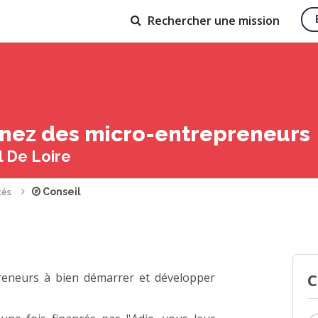
Rechercher
une mission
ez des micro-entrepreneurs
l De Loire
Conseil
tés
C
eneurs à bien démarrer et développer