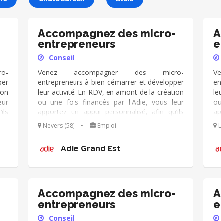
-
Accompagnez des micro-
A
entrepreneurs
e
Conseil
o-
Venez accompagner des micro-
V
per
entrepreneurs à bien démarrer et développer
en
ion
leur activité. En RDV, en amont de la création
le
eur
ou une fois financés par l'Adie, vous leur
ou
ils
apportez un appui personnalisé, afin qu’ils
ap
 de
deviennent autonomes dans leur métier de
de
Nevers (58)
•
Emploi
L
ez
chef d’entreprise. Vous échangez
c
ro-
régulièrement avec eux de manière pro-
ré
Adie Grand Est
kit
active et dans la durée. Vous utilisez le kit
ac
ous
d'outils de l'Adie à votre disposition, et vous
d'
ce
appuyez sur votre expérience
a
(cial/humain/orga/gestion/finance...).
(c
-
Accompagnez des micro-
A
entrepreneurs
e
Conseil