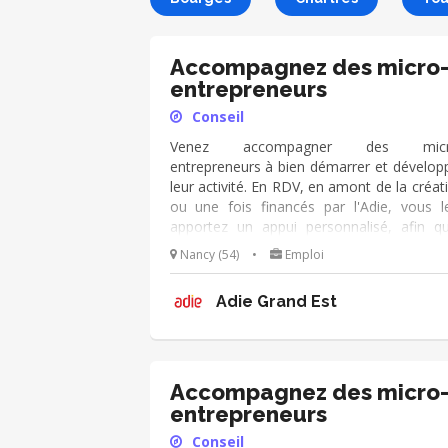
Accompagnez des micro
entrepreneurs
Conseil
Venez accompagner des micr
entrepreneurs à bien démarrer et dévelop
leur activité. En RDV, en amont de la créat
ou une fois financés par l'Adie, vous l
apportez un appui personnalisé, afin qu’
deviennent autonomes dans leur métier
Nancy (54)
•
Emploi
chef d’entreprise. Vous échang
régulièrement avec eux de manière p
Adie Grand Est
active et dans la durée. Vous utilisez le 
d'outils de l'Adie à votre disposition, et v
appuyez sur votre expérien
(cial/humain/orga/gestion/finance...).
Accompagnez des micro
entrepreneurs
Conseil