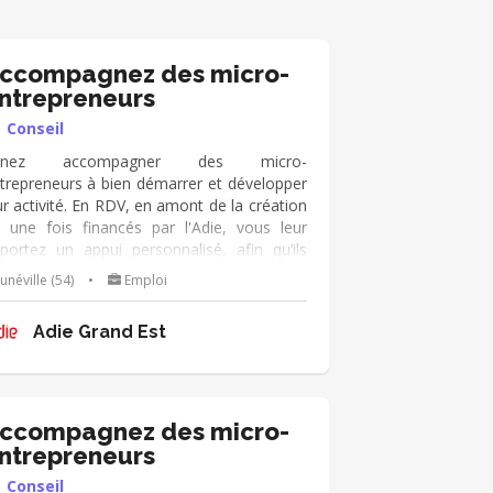
ccompagnez des micro-
ntrepreneurs
Conseil
enez accompagner des micro-
trepreneurs à bien démarrer et développer
ur activité. En RDV, en amont de la création
 une fois financés par l'Adie, vous leur
portez un appui personnalisé, afin qu’ils
viennent autonomes dans leur métier de
unéville (54)
•
Emploi
hef d’entreprise. Vous échangez
gulièrement avec eux de manière pro-
Adie Grand Est
tive et dans la durée. Vous utilisez le kit
outils de l'Adie à votre disposition, et vous
ppuyez sur votre expérience
ial/humain/orga/gestion/finance...).
ccompagnez des micro-
ntrepreneurs
Conseil