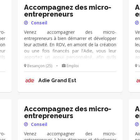
-
Accompagnez des micro-
A
entrepreneurs
e
Conseil
o-
Venez accompagner des micro-
V
per
entrepreneurs à bien démarrer et développer
en
ion
leur activité. En RDV, en amont de la création
le
eur
ou une fois financés par l'Adie, vous leur
ou
ils
apportez un appui personnalisé, afin qu’ils
ap
 de
deviennent autonomes dans leur métier de
de
Besançon (25)
•
Emploi
V
ez
chef d’entreprise. Vous échangez
c
ro-
régulièrement avec eux de manière pro-
ré
Adie Grand Est
kit
active et dans la durée. Vous utilisez le kit
ac
ous
d'outils de l'Adie à votre disposition, et vous
d'
ce
appuyez sur votre expérience
a
(cial/humain/orga/gestion/finance...).
(c
-
Accompagnez des micro-
A
entrepreneurs
e
Conseil
o-
Venez accompagner des micro-
Ai
per
entrepreneurs à bien démarrer et développer
pe