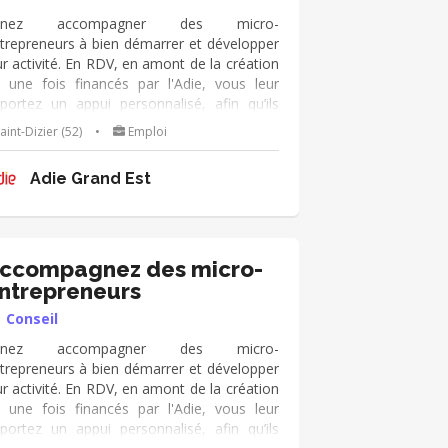
enez accompagner des micro-
trepreneurs à bien démarrer et développer
ur activité. En RDV, en amont de la création
 une fois financés par l'Adie, vous leur
portez un appui personnalisé, afin qu’ils
viennent autonomes dans leur métier de
aint-Dizier (52)
•
Emploi
hef d’entreprise. Vous échangez
gulièrement avec eux de manière pro-
Adie Grand Est
tive et dans la durée. Vous utilisez le kit
outils de l'Adie à votre disposition, et vous
ppuyez sur votre expérience
ial/humain/orga/gestion/finance...).
ccompagnez des micro-
ntrepreneurs
Conseil
enez accompagner des micro-
trepreneurs à bien démarrer et développer
ur activité. En RDV, en amont de la création
 une fois financés par l'Adie, vous leur
portez un appui personnalisé, afin qu’ils