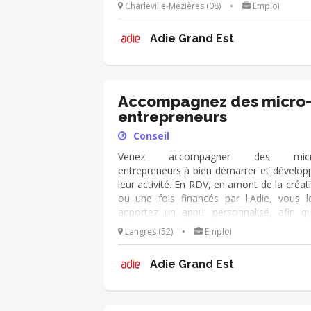
deviennent autonomes dans leur métier
Charleville-Mézières (08)
•
Emploi
chef d’entreprise. Vous échang
régulièrement avec eux de manière p
Adie Grand Est
active et dans la durée. Vous utilisez le 
d'outils de l'Adie à votre disposition, et v
appuyez sur votre expérien
(cial/humain/orga/gestion/finance...).
Accompagnez des micro
entrepreneurs
Conseil
Venez accompagner des micr
entrepreneurs à bien démarrer et dévelop
leur activité. En RDV, en amont de la créat
ou une fois financés par l'Adie, vous l
apportez un appui personnalisé, afin qu’
deviennent autonomes dans leur métier
Langres (52)
•
Emploi
chef d’entreprise. Vous échang
régulièrement avec eux de manière p
Adie Grand Est
active et dans la durée. Vous utilisez le 
d'outils de l'Adie à votre disposition, et v
appuyez sur votre expérien
(cial/humain/orga/gestion/finance...).