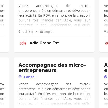
o-
Venez accompagner des micro-
V
per
entrepreneurs à bien démarrer et développer
en
ion
leur activité. En RDV, en amont de la création
le
eur
ou une fois financés par l'Adie, vous leur
ou
ils
apportez un appui personnalisé, afin qu’ils
ap
 de
deviennent autonomes dans leur métier de
de
Toul (54)
•
Emploi
S
ez
chef d’entreprise. Vous échangez
c
ro-
régulièrement avec eux de manière pro-
ré
Adie Grand Est
kit
active et dans la durée. Vous utilisez le kit
ac
ous
d'outils de l'Adie à votre disposition, et vous
d'
ce
appuyez sur votre expérience
a
(cial/humain/orga/gestion/finance...).
(c
-
Accompagnez des micro-
A
entrepreneurs
e
Conseil
o-
Venez accompagner des micro-
V
per
entrepreneurs à bien démarrer et développer
en
ion
leur activité. En RDV, en amont de la création
le
eur
ou une fois financés par l'Adie, vous leur
ou
ils
apportez un appui personnalisé, afin qu’ils
ap