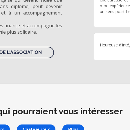
nçaise qui défend l’idée que
mon expérience,
ans diplôme, peut devenir
un sens positif e
it et à un accompagnement
es finance et accompagne les
e plus solidaire.
Heureuse d'intég
DE L'ASSOCIATION
qui pourraient vous intéresser
rs
Châteauroux
Blois