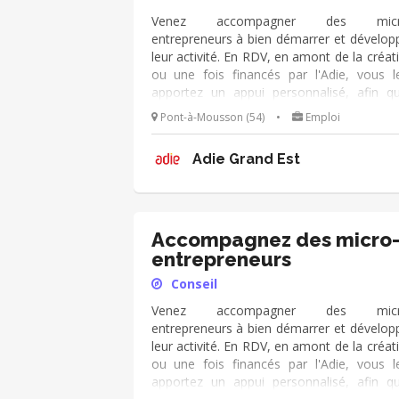
Venez accompagner des micr
entrepreneurs à bien démarrer et dévelop
leur activité. En RDV, en amont de la créat
ou une fois financés par l'Adie, vous l
apportez un appui personnalisé, afin qu’
deviennent autonomes dans leur métier
Pont-à-Mousson (54)
•
Emploi
chef d’entreprise. Vous échang
régulièrement avec eux de manière p
Adie Grand Est
active et dans la durée. Vous utilisez le 
d'outils de l'Adie à votre disposition, et v
appuyez sur votre expérien
(cial/humain/orga/gestion/finance...).
Accompagnez des micro
entrepreneurs
Conseil
Venez accompagner des micr
entrepreneurs à bien démarrer et dévelop
leur activité. En RDV, en amont de la créat
ou une fois financés par l'Adie, vous l
apportez un appui personnalisé, afin qu’