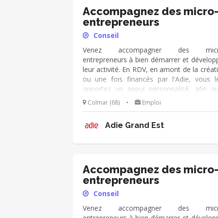
Accompagnez des micro
entrepreneurs
Conseil
Venez accompagner des micr
entrepreneurs à bien démarrer et dévelop
leur activité. En RDV, en amont de la créat
ou une fois financés par l'Adie, vous l
apportez un appui personnalisé, afin qu’
deviennent autonomes dans leur métier
Colmar (68)
•
Emploi
chef d’entreprise. Vous échang
régulièrement avec eux de manière p
Adie Grand Est
active et dans la durée. Vous utilisez le 
d'outils de l'Adie à votre disposition, et v
appuyez sur votre expérien
(cial/humain/orga/gestion/finance...).
Accompagnez des micro
entrepreneurs
Conseil
Venez accompagner des micr
entrepreneurs à bien démarrer et dévelop