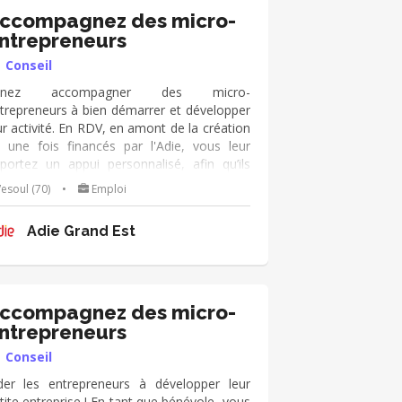
ccompagnez des micro-
ntrepreneurs
Conseil
enez accompagner des micro-
trepreneurs à bien démarrer et développer
ur activité. En RDV, en amont de la création
 une fois financés par l'Adie, vous leur
portez un appui personnalisé, afin qu’ils
viennent autonomes dans leur métier de
esoul (70)
•
Emploi
hef d’entreprise. Vous échangez
gulièrement avec eux de manière pro-
Adie Grand Est
tive et dans la durée. Vous utilisez le kit
outils de l'Adie à votre disposition, et vous
ppuyez sur votre expérience
ial/humain/orga/gestion/finance...).
ccompagnez des micro-
ntrepreneurs
Conseil
der les entrepreneurs à développer leur
tite entreprise ! En tant que bénévole, vous